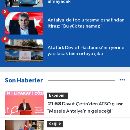
almayacak
5
Antalya'da toplu taşıma esnafından
itiraz: “Bu yük taşınamaz”
6
Atatürk Devlet Hastanesi'nin yerine
yapılacak bina ortaya çıktı
Son Haberler
Ekonomi
21:58
Davut Çetin’den ATSO çıkışı:
“Mesele Antalya’nın geleceği”
Sağlık