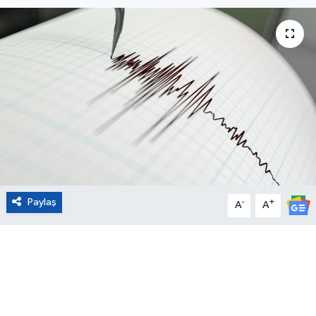
Eğitim
Sağlık
Magazin
Turizm
Çevre
Paylaş
-
+
Kültür ve Sanat
A
A
Sivil Toplum
Tarım
Bilim ve Teknoloji