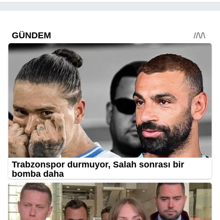
dediysek o”