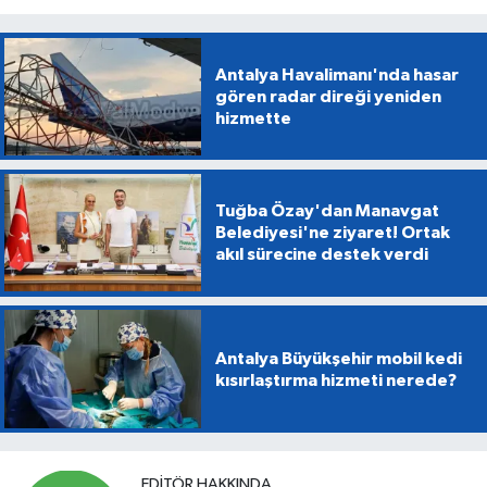
Antalya Havalimanı'nda hasar
gören radar direği yeniden
hizmette
Tuğba Özay'dan Manavgat
Belediyesi'ne ziyaret! Ortak
akıl sürecine destek verdi
Antalya Büyükşehir mobil kedi
kısırlaştırma hizmeti nerede?
EDITÖR HAKKINDA