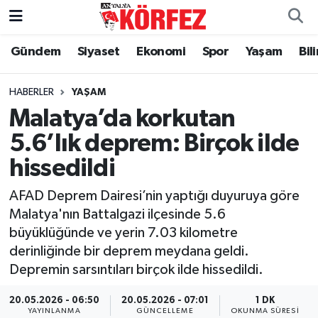
Gündem
Siyaset
Ekonomi
Spor
Yaşam
Bil
Gündem
Nöbetçi Eczaneler
Siyaset
Hava Durumu
HABERLER
YAŞAM
Malatya’da korkutan
Yerel Yönetim
Trafik Durumu
5.6’lık deprem: Birçok ilde
hissedildi
Ekonomi
Süper Lig Puan Durumu ve Fikstür
AFAD Deprem Dairesi’nin yaptığı duyuruya göre
Spor
Tüm Manşetler
Malatya'nın Battalgazi ilçesinde 5.6
büyüklüğünde ve yerin 7.03 kilometre
Yaşam
Son Dakika Haberleri
derinliğinde bir deprem meydana geldi.
Depremin sarsıntıları birçok ilde hissedildi.
Asayiş
Haber Arşivi
20.05.2026 - 06:50
20.05.2026 - 07:01
1 DK
Dünya
YAYINLANMA
GÜNCELLEME
OKUNMA SÜRESI