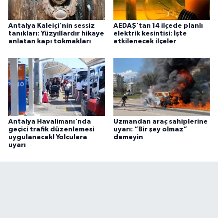
Antalya Kaleiçi'nin sessiz
AEDAŞ’tan 14 ilçede planlı
tanıkları: Yüzyıllardır hikaye
elektrik kesintisi: İşte
anlatan kapı tokmakları
etkilenecek ilçeler
Antalya Havalimanı'nda
Uzmandan araç sahiplerine
geçici trafik düzenlemesi
uyarı: “Bir şey olmaz”
uygulanacak! Yolculara
demeyin
uyarı