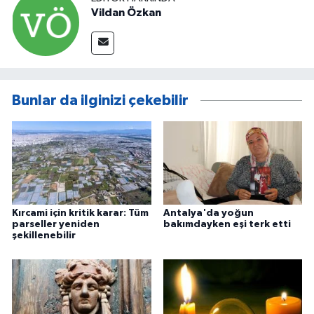
Vildan Özkan
Bunlar da ilginizi çekebilir
Kırcami için kritik karar: Tüm
Antalya'da yoğun
parseller yeniden
bakımdayken eşi terk etti
şekillenebilir