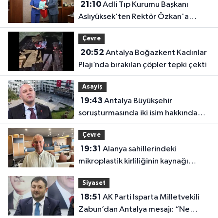
21:10
Adli Tıp Kurumu Başkanı
Aslıyüksek’ten Rektör Özkan'a
davet
Çevre
20:52
Antalya Boğazkent Kadınlar
Plajı’nda bırakılan çöpler tepki çekti
Asayiş
19:43
Antalya Büyükşehir
soruşturmasında iki isim hakkında
yeni karar
Çevre
19:31
Alanya sahillerindeki
mikroplastik kirliliğinin kaynağı
açıklandı
Siyaset
18:51
AK Parti Isparta Milletvekili
Zabun’dan Antalya mesajı: “Ne