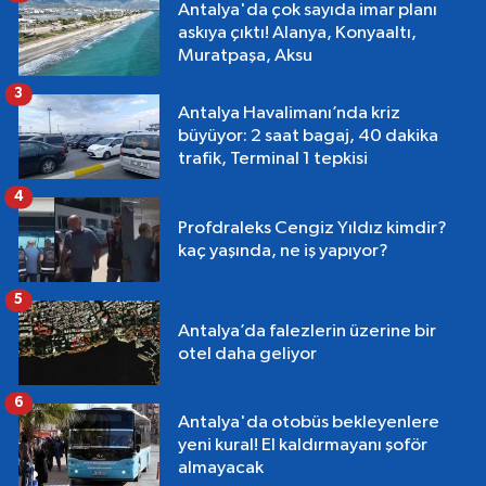
Antalya'da çok sayıda imar planı
askıya çıktı! Alanya, Konyaaltı,
Muratpaşa, Aksu
3
Antalya Havalimanı’nda kriz
büyüyor: 2 saat bagaj, 40 dakika
trafik, Terminal 1 tepkisi
4
Profdraleks Cengiz Yıldız kimdir?
kaç yaşında, ne iş yapıyor?
5
Antalya’da falezlerin üzerine bir
otel daha geliyor
6
Antalya'da otobüs bekleyenlere
yeni kural! El kaldırmayanı şoför
almayacak