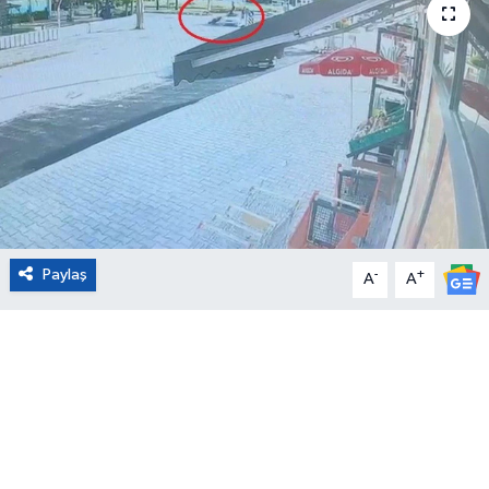
Eğitim
Sağlık
Magazin
Turizm
Çevre
Paylaş
-
+
A
A
Kültür ve Sanat
Sivil Toplum
Tarım
Bilim ve Teknoloji