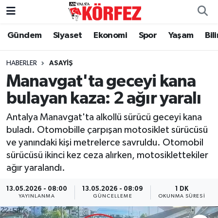
Gündem
Siyaset
Ekonomi
Spor
Yaşam
Bil
Gündem
Nöbetçi Eczaneler
Siyaset
Hava Durumu
HABERLER
ASAYIŞ
Manavgat'ta geceyi kana
Yerel Yönetim
Trafik Durumu
bulayan kaza: 2 ağır yaralı
Ekonomi
Süper Lig Puan Durumu ve Fikstür
Antalya Manavgat'ta alkollü sürücü geceyi kana
buladı. Otomobille çarpışan motosiklet sürücüsü
Spor
Tüm Manşetler
ve yanındaki kişi metrelerce savruldu. Otomobil
sürücüsü ikinci kez ceza alırken, motosiklettekiler
Yaşam
Son Dakika Haberleri
ağır yaralandı.
Asayiş
Haber Arşivi
13.05.2026 - 08:00
13.05.2026 - 08:09
1 DK
YAYINLANMA
GÜNCELLEME
OKUNMA SÜRESI
Dünya