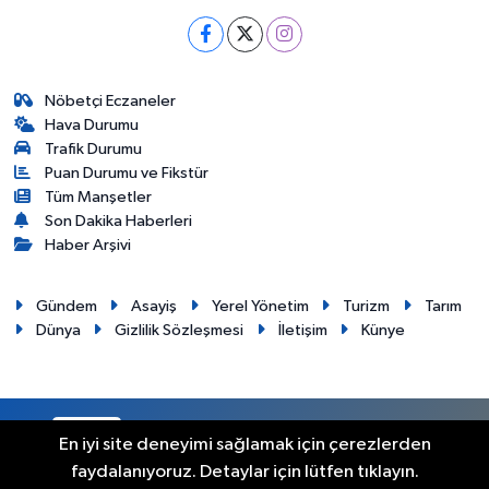
Nöbetçi Eczaneler
Hava Durumu
Trafik Durumu
Puan Durumu ve Fikstür
Tüm Manşetler
Son Dakika Haberleri
Haber Arşivi
Gündem
Asayiş
Yerel Yönetim
Turizm
Tarım
Dünya
Gizlilik Sözleşmesi
İletişim
Künye
RSS
Copyright © 2012. Her hakkı saklıdır.
En iyi site deneyimi sağlamak için çerezlerden
faydalanıyoruz. Detaylar için lütfen tıklayın.