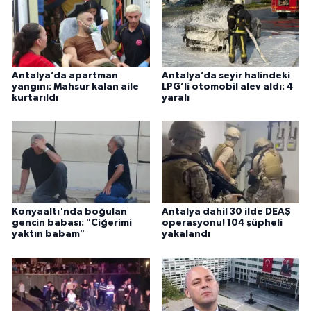
Antalya’da apartman
Antalya’da seyir halindeki
yangını: Mahsur kalan aile
LPG’li otomobil alev aldı: 4
kurtarıldı
yaralı
Konyaaltı'nda boğulan
Antalya dahil 30 ilde DEAŞ
gencin babası: "Ciğerimi
operasyonu! 104 şüpheli
yaktın babam"
yakalandı