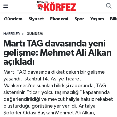
Gündem
Siyaset
Ekonomi
Spor
Yaşam
Bil
Gündem
Nöbetçi Eczaneler
Siyaset
Hava Durumu
HABERLER
GÜNDEM
Martı TAG davasında yeni
Yerel Yönetim
Trafik Durumu
gelişme: Mehmet Ali Alkan
açıkladı
Ekonomi
Süper Lig Puan Durumu ve Fikstür
Martı TAG davasında dikkat çeken bir gelişme
Spor
Tüm Manşetler
yaşandı. İstanbul 14. Asliye Ticaret
Mahkemesi’ne sunulan bilirkişi raporunda, TAG
Yaşam
Son Dakika Haberleri
sisteminin “ticari yolcu taşımacılığı” kapsamında
değerlendirildiği ve mevcut haliyle haksız rekabet
Asayiş
Haber Arşivi
oluşturduğu görüşüne yer verildi. Antalya
Şoförler Odası Başkanı Mehmet Ali Alkan,
Dünya