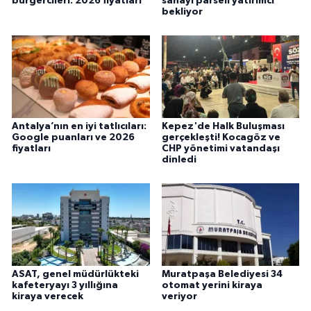
burgercileri: 2026 fiyatları
sanayi parseli yatırımcı
bekliyor
Antalya’nın en iyi tatlıcıları:
Kepez'de Halk Buluşması
Google puanları ve 2026
gerçekleşti! Kocagöz ve
fiyatları
CHP yönetimi vatandaşı
dinledi
ASAT, genel müdürlükteki
Muratpaşa Belediyesi 34
kafeteryayı 3 yıllığına
otomat yerini kiraya
kiraya verecek
veriyor