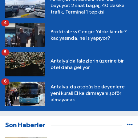
büyüyor: 2 saat bagaj, 40 dakika
trafik, Terminal 1 tepkisi
4
Profdraleks Cengiz Yıldız kimdir?
kaç yaşında, ne iş yapıyor?
5
Antalya’da falezlerin üzerine bir
otel daha geliyor
6
Antalya'da otobüs bekleyenlere
yeni kural! El kaldırmayanı şoför
almayacak
Son Haberler