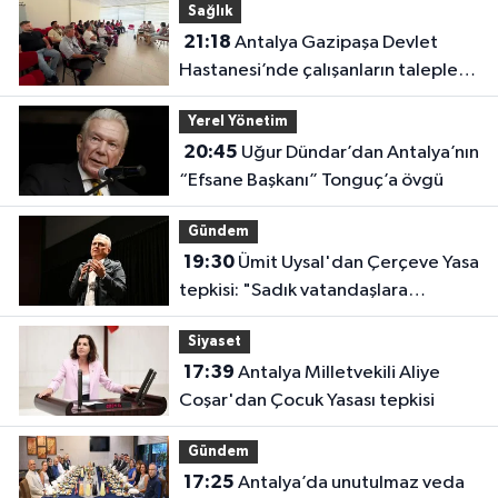
Sağlık
21:18
Antalya Gazipaşa Devlet
Hastanesi’nde çalışanların talepleri
masaya yatırıldı
Yerel Yönetim
20:45
Uğur Dündar’dan Antalya’nın
“Efsane Başkanı” Tonguç’a övgü
Gündem
19:30
Ümit Uysal'dan Çerçeve Yasa
tepkisi: "Sadık vatandaşlara
haksızlık"
Siyaset
17:39
Antalya Milletvekili Aliye
Coşar'dan Çocuk Yasası tepkisi
Gündem
17:25
Antalya’da unutulmaz veda