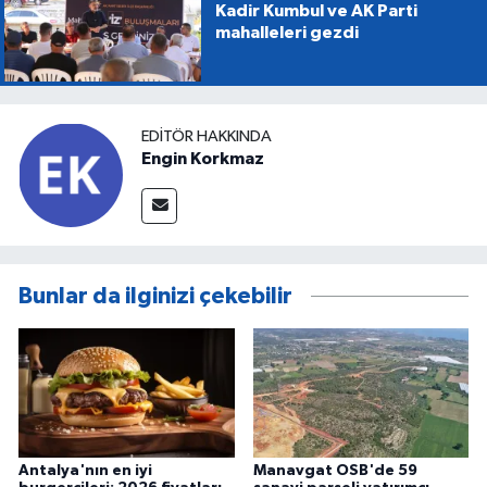
Kadir Kumbul ve AK Parti
mahalleleri gezdi
EDITÖR HAKKINDA
Engin Korkmaz
Bunlar da ilginizi çekebilir
Antalya'nın en iyi
Manavgat OSB'de 59