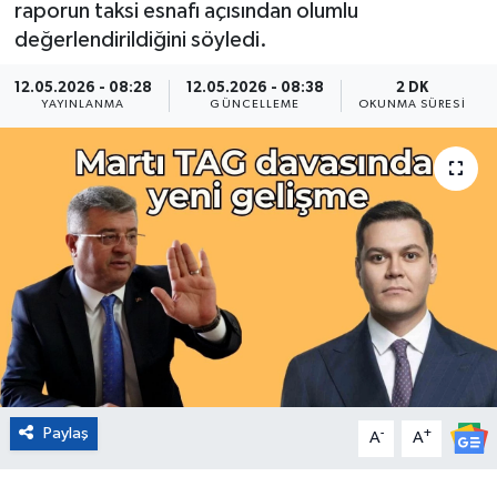
raporun taksi esnafı açısından olumlu
değerlendirildiğini söyledi.
Eğitim
12.05.2026 - 08:28
12.05.2026 - 08:38
2 DK
Sağlık
YAYINLANMA
GÜNCELLEME
OKUNMA SÜRESI
Magazin
Turizm
Çevre
Kültür ve Sanat
Sivil Toplum
Paylaş
Tarım
-
+
A
A
Bilim ve Teknoloji