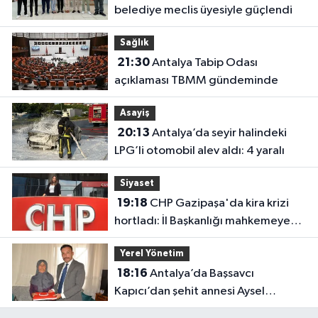
belediye meclis üyesiyle güçlendi
Sağlık
21:30
Antalya Tabip Odası
açıklaması TBMM gündeminde
Asayiş
20:13
Antalya’da seyir halindeki
LPG’li otomobil alev aldı: 4 yaralı
Siyaset
19:18
CHP Gazipaşa'da kira krizi
hortladı: İl Başkanlığı mahkemeye
gitti
Yerel Yönetim
18:16
Antalya’da Başsavcı
Kapıcı’dan şehit annesi Aysel
Belen’e anlamlı ziyaret