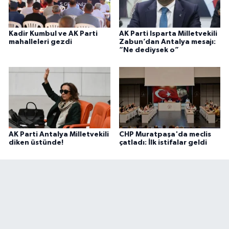
Kadir Kumbul ve AK Parti
AK Parti Isparta Milletvekili
mahalleleri gezdi
Zabun’dan Antalya mesajı:
“Ne dediysek o”
AK Parti Antalya Milletvekili
CHP Muratpaşa'da meclis
diken üstünde!
çatladı: İlk istifalar geldi