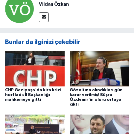
Vildan Özkan
Bunlar da ilginizi çekebilir
CHP Gazipaşa'da kira krizi
Gözaltına alındıkları gün
hortladı: İl Başkanlığı
karar verilmiş! Büşra
mahkemeye gitti
Özdemir'in oluru ortaya
çıktı