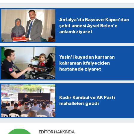
Antalya’da Başsavcı Kapıcı’dan
şehit annesi Aysel Belen’e
anlamlı ziyaret
Yasin'i kuyudan kurtaran
kahraman itfaiyeciden
hastanede ziyaret
Kadir Kumbul ve AK Parti
mahalleleri gezdi
EDITÖR HAKKINDA