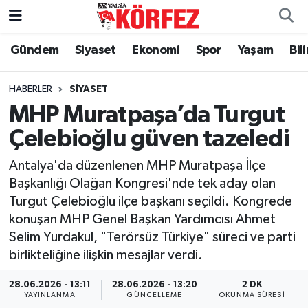
Gündem
Siyaset
Ekonomi
Spor
Yaşam
Bil
Gündem
Nöbetçi Eczaneler
Siyaset
Hava Durumu
HABERLER
SIYASET
MHP Muratpaşa’da Turgut
Yerel Yönetim
Trafik Durumu
Çelebioğlu güven tazeledi
Ekonomi
Süper Lig Puan Durumu ve Fikstür
Antalya'da düzenlenen MHP Muratpaşa İlçe
Başkanlığı Olağan Kongresi'nde tek aday olan
Spor
Tüm Manşetler
Turgut Çelebioğlu ilçe başkanı seçildi. Kongrede
konuşan MHP Genel Başkan Yardımcısı Ahmet
Yaşam
Son Dakika Haberleri
Selim Yurdakul, "Terörsüz Türkiye" süreci ve parti
birlikteliğine ilişkin mesajlar verdi.
Asayiş
Haber Arşivi
28.06.2026 - 13:11
28.06.2026 - 13:20
2 DK
Dünya
YAYINLANMA
GÜNCELLEME
OKUNMA SÜRESI