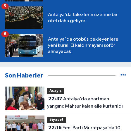
5
Antalya’da falezlerin üzerine bir
otel daha geliyor
6
Antalya'da otobüs bekleyenlere
yeni kural! El kaldırmayanı şoför
almayacak
Son Haberler
Asayiş
22:37
Antalya’da apartman
yangını: Mahsur kalan aile kurtarıldı
Siyaset
22:16
Yeni Parti Muratpaşa’da 10