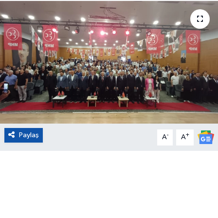
Eğitim
Sağlık
Magazin
Turizm
Çevre
Paylaş
-
+
A
A
Kültür ve Sanat
Sivil Toplum
Tarım
Bilim ve Teknoloji