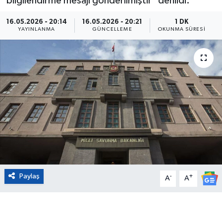
bilgilendirme mesajı gönderilmiştir" denildi.
Eğitim
16.05.2026 - 20:14
16.05.2026 - 20:21
1 DK
YAYINLANMA
GÜNCELLEME
OKUNMA SÜRESI
Sağlık
Magazin
Turizm
Çevre
Kültür ve Sanat
Sivil Toplum
Paylaş
-
+
A
A
Tarım
Bilim ve Teknoloji