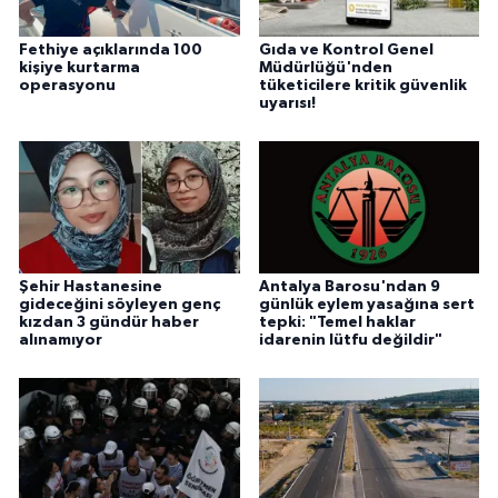
Fethiye açıklarında 100
Gıda ve Kontrol Genel
kişiye kurtarma
Müdürlüğü'nden
operasyonu
tüketicilere kritik güvenlik
uyarısı!
Şehir Hastanesine
Antalya Barosu'ndan 9
gideceğini söyleyen genç
günlük eylem yasağına sert
kızdan 3 gündür haber
tepki: "Temel haklar
alınamıyor
idarenin lütfu değildir"