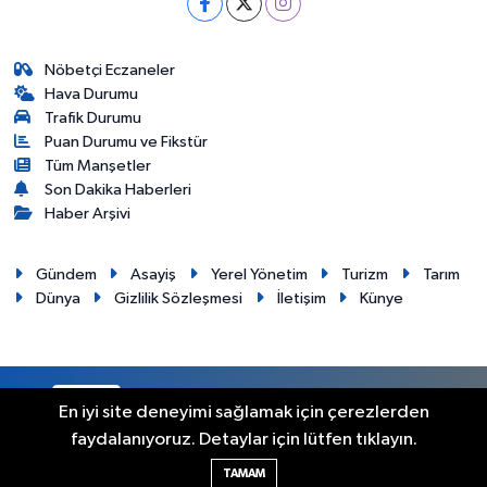
Nöbetçi Eczaneler
Hava Durumu
Trafik Durumu
Puan Durumu ve Fikstür
Tüm Manşetler
Son Dakika Haberleri
Haber Arşivi
Gündem
Asayiş
Yerel Yönetim
Turizm
Tarım
Dünya
Gizlilik Sözleşmesi
İletişim
Künye
RSS
Copyright © 2012. Her hakkı saklıdır.
En iyi site deneyimi sağlamak için çerezlerden
faydalanıyoruz. Detaylar için lütfen tıklayın.
Haber Yazılımı:
TE Bilişim
TAMAM