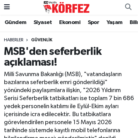
Gündem
Siyaset
Ekonomi
Spor
Yaşam
Bil
Gündem
Nöbetçi Eczaneler
Siyaset
Hava Durumu
HABERLER
GÜVENLIK
MSB'den seferberlik
Yerel Yönetim
Trafik Durumu
açıklaması!
Ekonomi
Süper Lig Puan Durumu ve Fikstür
Milli Savunma Bakanlığı (MSB), "vatandaşların
bazılarına seferberlik emri gönderildiği"
Spor
Tüm Manşetler
yönündeki paylaşımlara ilişkin, "2026 Yıldırım
Serisi Seferberlik tatbikatları ise toplam 7 bin 686
Yaşam
Son Dakika Haberleri
yedek personelin katılımı ile Eylül-Ekim ayları
içerisinde icra edilecektir. Bu tatbikatlara
Asayiş
Haber Arşivi
görevlendirilen personele 15 Mayıs 2026
tarihinde sistemde kayıtlı mobil telefonlarına
Dünya