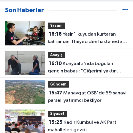
Son Haberler
Yaşam
16:16
Yasin'i kuyudan kurtaran
kahraman itfaiyeciden hastanede
ziyaret
Asayiş
16:10
Konyaaltı'nda boğulan
gencin babası: "Ciğerimi yaktın
babam"
Gündem
15:47
Manavgat OSB'de 59 sanayi
parseli yatırımcı bekliyor
Siyaset
15:25
Kadir Kumbul ve AK Parti
mahalleleri gezdi