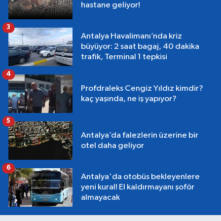
hastane geliyor!
3
Antalya Havalimanı’nda kriz
büyüyor: 2 saat bagaj, 40 dakika
trafik, Terminal 1 tepkisi
4
Profdraleks Cengiz Yıldız kimdir?
kaç yaşında, ne iş yapıyor?
5
Antalya’da falezlerin üzerine bir
otel daha geliyor
6
Antalya'da otobüs bekleyenlere
yeni kural! El kaldırmayanı şoför
almayacak