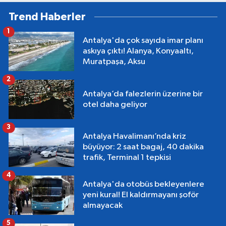
Trend Haberler
1
Antalya'da çok sayıda imar planı
askıya çıktı! Alanya, Konyaaltı,
Muratpaşa, Aksu
2
Antalya’da falezlerin üzerine bir
otel daha geliyor
3
Antalya Havalimanı’nda kriz
büyüyor: 2 saat bagaj, 40 dakika
trafik, Terminal 1 tepkisi
4
Antalya'da otobüs bekleyenlere
yeni kural! El kaldırmayanı şoför
almayacak
5