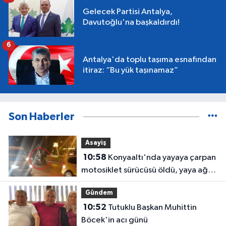
Gelecek Partisi Antalya,
Davutoğlu'na başkaldırdı!
6
Antalya'da toplu taşıma esnafından
itiraz: “Bu yük taşınamaz”
Son Haberler
Asayiş
10:58
Konyaaltı'nda yayaya çarpan
motosiklet sürücüsü öldü, yaya ağır
yaralı
Gündem
10:52
Tutuklu Başkan Muhittin
Böcek'in acı günü