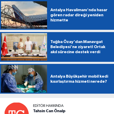
Antalya Havalimanı'nda hasar
gören radar direği yeniden
hizmette
Tuğba Özay'dan Manavgat
Belediyesi'ne ziyaret! Ortak
akıl sürecine destek verdi
Antalya Büyükşehir mobil kedi
kısırlaştırma hizmeti nerede?
EDITÖR HAKKINDA
Tahsin Can Önalp