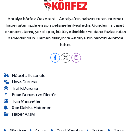
Antalya Körfez Gazetesi... Antalya'nın nabzını tutan internet
haber sitemizde en son gelişmeleri keşfedin. Gündem, siyaset,
ekonomi, tarım, yerel spor, kültür, etkinlikler ve daha fazlasından
haberdar olun. Hemen tıklayın ve Antalya'nın nabzını elinizde
tutun.
Nöbetçi Eczaneler
Hava Durumu
Trafik Durumu
Puan Durumu ve Fikstür
Tüm Manşetler
Son Dakika Haberleri
Haber Arşivi
Gündem
Asayiş
Yerel Yönetim
Turizm
Tarım