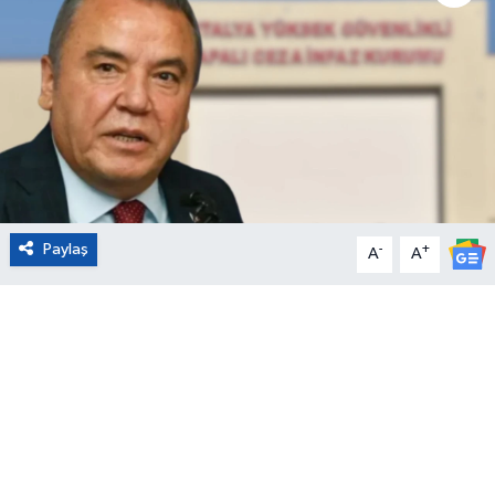
Eğitim
Sağlık
Magazin
Turizm
Paylaş
-
+
A
A
Çevre
Kültür ve Sanat
Sivil Toplum
Tarım
Bilim ve Teknoloji