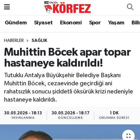
Gündem
Siyaset
Ekonomi
Spor
Yaşam
Bil
Gündem
Nöbetçi Eczaneler
Siyaset
Hava Durumu
HABERLER
SAĞLIK
Muhittin Böcek apar topar
Yerel Yönetim
Trafik Durumu
hastaneye kaldırıldı!
Ekonomi
Süper Lig Puan Durumu ve Fikstür
Tutuklu Antalya Büyükşehir Belediye Başkanı
Muhittin Böcek, cezaevinde geçirdiği ani
Spor
Tüm Manşetler
rahatsızlık sonucu şiddetli öksürük krizi nedeniyle
hastaneye kaldırıldı.
Yaşam
Son Dakika Haberleri
30.05.2026 - 18:13
30.05.2026 - 18:17
1 DK
YAYINLANMA
GÜNCELLEME
OKUNMA SÜRESI
Asayiş
Haber Arşivi
Dünya