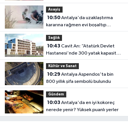
Asayiş
10:50
Antalya'da uzaklaştırma
kararına rağmen evi boşaltıp
götürdü
Sağlık
10:43
Cavit Arı: “Atatürk Devlet
Hastanesi'nde 300 yatak kapasitesi
yetersiz”
Kültür ve Sanat
10:29
Antalya Aspendos'ta bin
800 yıllık şifa sembolü bulundu
Gündem
10:03
Antalya'da en iyi kokoreç
nerede yenir? Yüksek puanlı yerler