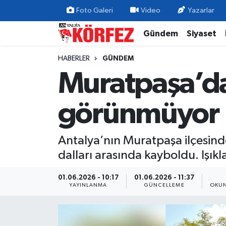
Foto Galeri
Video
Yazarlar
Gündem
Siyaset
Gündem
Nöbetçi Eczaneler
HABERLER
GÜNDEM
Siyaset
Hava Durumu
Muratpaşa’da 
Yerel Yönetim
Trafik Durumu
görünmüyor
Ekonomi
Süper Lig Puan Durumu ve Fikstür
Antalya’nın Muratpaşa ilçesinde
Spor
Tüm Manşetler
dalları arasında kayboldu. Işık
Yaşam
Son Dakika Haberleri
01.06.2026 - 10:17
01.06.2026 - 11:37
YAYINLANMA
GÜNCELLEME
OKUN
Asayiş
Haber Arşivi
Dünya