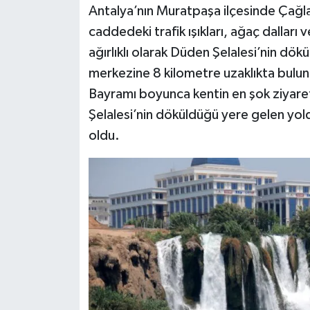
Antalya’nın Muratpaşa ilçesinde Çağl
caddedeki trafik ışıkları, ağaç dalları v
ağırlıklı olarak Düden Şelalesi’nin dök
merkezine 8 kilometre uzaklıkta bulun
Bayramı boyunca kentin en şok ziyaret
Şelalesi’nin döküldüğü yere gelen yolda
oldu.