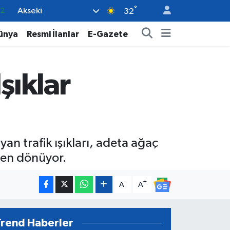
°
Akseki
17
32
27
ünya
Resmi İlanlar
E-Gazete
35
12
şıklar
19
.2
an trafik ışıkları, adeta ağaç
nden dönüyor.
-
+
A
A
Trend Haberler