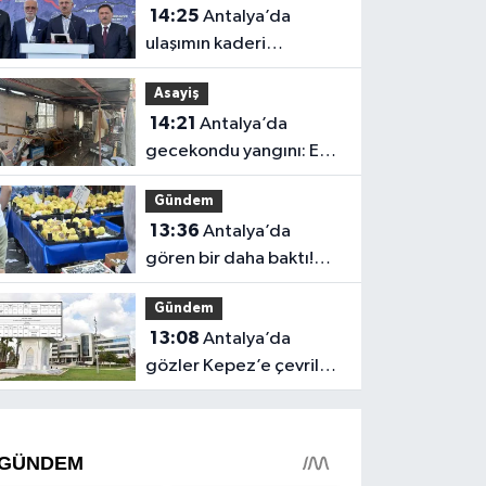
14:25
Antalya’da
ulaşımın kaderi
değişiyor! Dev proje
Asayiş
açıklandı
14:21
Antalya’da
gecekondu yangını: Ev
kullanılamaz hale geldi
Gündem
13:36
Antalya’da
gören bir daha baktı!
Pazar tezgahında bunu
Gündem
da sattılar
13:08
Antalya’da
gözler Kepez’e çevrildi!
Milyonluk arsalar
satılıyor