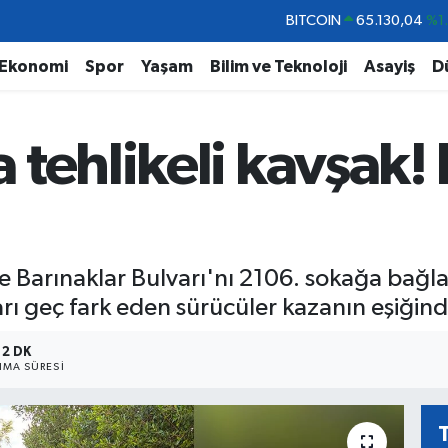
DOLAR
47,7106
%0.
EURO
55,1652
%0.
Ekonomi
Spor
Yaşam
Bilim ve Teknoloji
Asayiş
D
STERLİN
64,4046
%0.
GRAM ALTIN
6618.49
%2.
tehlikeli kavşak! I
BİST100
13.773
%-
BITCOIN
65.130,04
%1
 Barınaklar Bulvarı'nı 2106. sokağa bağlay
ları geç fark eden sürücüler kazanın eşiği
2 DK
MA SÜRESI