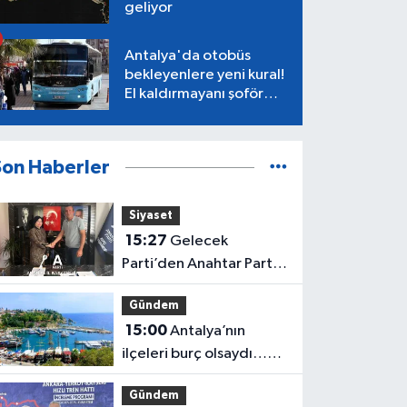
geliyor
Antalya'da otobüs
bekleyenlere yeni kural!
El kaldırmayanı şoför
almayacak
Son Haberler
Siyaset
15:27
Gelecek
Parti’den Anahtar Parti
Antalya’ya geçiş
Gündem
15:00
Antalya’nın
ilçeleri burç olsaydı…
İşte ortaya çıkan sonuç
Gündem