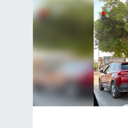
Eğitim
Sağlık
Magazin
Turizm
Çevre
Kültür ve Sanat
Sivil Toplum
Tarım
Bilim ve Teknoloji