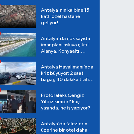
Antalya'nın kalbine 15
katlı özel hastane
geliyor!
Antalya'da çok sayıda
imar planı askıya çıktı!
Alanya, Konyaaltı,
Muratpaşa, Aksu
Antalya Havalimanı’nda
kriz büyüyor: 2 saat
bagaj, 40 dakika trafik,
Terminal 1 tepkisi
Profdraleks Cengiz
Yıldız kimdir? kaç
yaşında, ne iş yapıyor?
Antalya’da falezlerin
üzerine bir otel daha