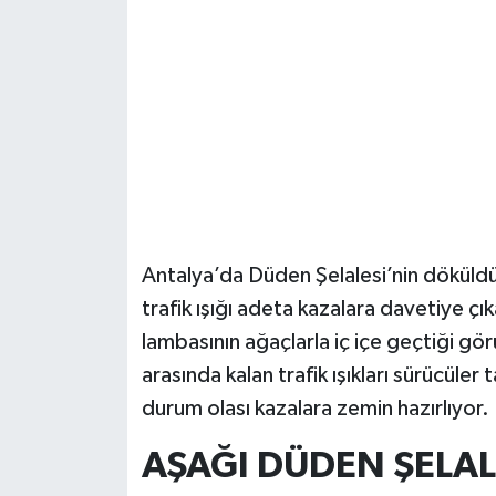
Güvenlik
Resmi İlanlar
Antalya’da Düden Şelalesi’nin döküld
trafik ışığı adeta kazalara davetiye çı
lambasının ağaçlarla iç içe geçtiği gör
arasında kalan trafik ışıkları sürücüler
durum olası kazalara zemin hazırlıyor.
AŞAĞI DÜDEN ŞELALE