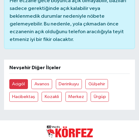
Her eczane gece boyunca açık olmayabilir, bazıları
sadece gerektiğinde açık kalabilir veya
Güvenlik
beklenmedik durumlar nedeniyle nöbete
gelemeyebilir. Bu nedenle, yola çıkmadan önce
Resmi İlanlar
eczanenin açık olduğunu telefon aracılığıyla teyit
etmeniz iyi bir fikir olacaktır.
Nevşehir Diğer İlçeler
Acigöl
Avanos
Derinkuyu
Gülşehir
Hacibektaş
Kozakli
Merkez
Ürgüp