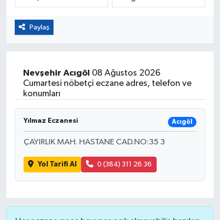
Eğitim
Paylaş
Sağlık
Magazin
Nevşehir
Acıgöl
08 Ağustos 2026
Cumartesi nöbetçi eczane adres, telefon ve
Turizm
konumları
Çevre
Yılmaz Eczanesi
Acıgöl
ÇAYIRLIK MAH. HASTANE CAD.NO:35 3
Kültür ve Sanat
Yol Tarifi Al
0 (384) 311 26 36
Sivil Toplum
Tarım
Bilim ve Teknoloji