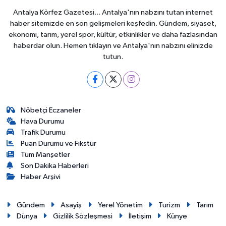
Antalya Körfez Gazetesi... Antalya'nın nabzını tutan internet
haber sitemizde en son gelişmeleri keşfedin. Gündem, siyaset,
ekonomi, tarım, yerel spor, kültür, etkinlikler ve daha fazlasından
haberdar olun. Hemen tıklayın ve Antalya'nın nabzını elinizde
tutun.
Nöbetçi Eczaneler
Hava Durumu
Trafik Durumu
Puan Durumu ve Fikstür
Tüm Manşetler
Son Dakika Haberleri
Haber Arşivi
Gündem
Asayiş
Yerel Yönetim
Turizm
Tarım
Dünya
Gizlilik Sözleşmesi
İletişim
Künye