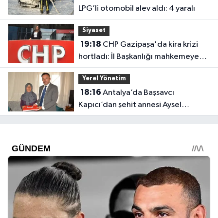
LPG’li otomobil alev aldı: 4 yaralı
Siyaset
19:18
CHP Gazipaşa'da kira krizi
hortladı: İl Başkanlığı mahkemeye
gitti
Yerel Yönetim
18:16
Antalya’da Başsavcı
Kapıcı’dan şehit annesi Aysel
Belen’e anlamlı ziyaret