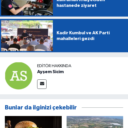
hastanede ziyaret
Kadir Kumbul ve AK Parti
mahalleleri gezdi
EDITÖR HAKKINDA
Ayşem Sicim
Bunlar da ilginizi çekebilir