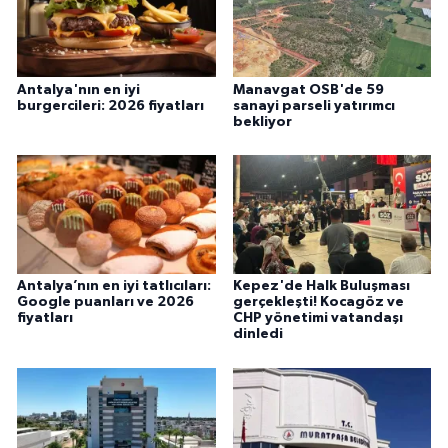
Antalya'nın en iyi
Manavgat OSB'de 59
burgercileri: 2026 fiyatları
sanayi parseli yatırımcı
bekliyor
Antalya’nın en iyi tatlıcıları:
Kepez'de Halk Buluşması
Google puanları ve 2026
gerçekleşti! Kocagöz ve
fiyatları
CHP yönetimi vatandaşı
dinledi