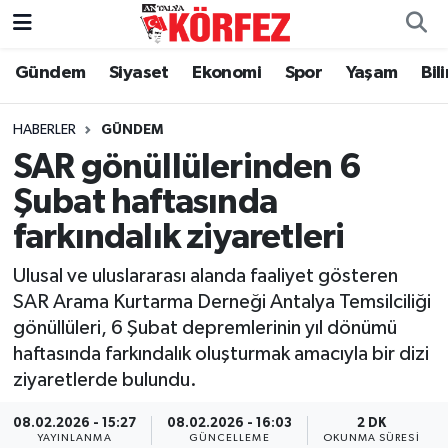
Gündem
Siyaset
Ekonomi
Spor
Yaşam
Bil
Gündem
Nöbetçi Eczaneler
Siyaset
Hava Durumu
HABERLER
GÜNDEM
SAR gönüllülerinden 6
Yerel Yönetim
Trafik Durumu
Şubat haftasında
farkındalık ziyaretleri
Ekonomi
Süper Lig Puan Durumu ve Fikstür
Ulusal ve uluslararası alanda faaliyet gösteren
Spor
Tüm Manşetler
SAR Arama Kurtarma Derneği Antalya Temsilciliği
gönüllüleri, 6 Şubat depremlerinin yıl dönümü
Yaşam
Son Dakika Haberleri
haftasında farkındalık oluşturmak amacıyla bir dizi
ziyaretlerde bulundu.
Asayiş
Haber Arşivi
08.02.2026 - 15:27
08.02.2026 - 16:03
2 DK
Dünya
YAYINLANMA
GÜNCELLEME
OKUNMA SÜRESI