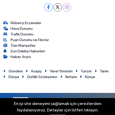
Nöbetçi Eczaneler
Hava Durumu
Trafik Durumu
Puan Durumu ve Fikstür
Tüm Manşetler
Son Dakika Haberleri
Haber Arşivi
Gündem
Asayiş
Yerel Yönetim
Turizm
Tarım
Dünya
Gizlilik Sözleşmesi
İletişim
Künye
RSS
Copyright © 2012. Her hakkı saklıdır.
En iyi site deneyimi sağlamak için çerezlerden
faydalanıyoruz. Detaylar için lütfen tıklayın.