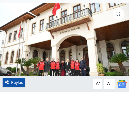
Eğitim
Sağlık
Magazin
Turizm
Çevre
Paylaş
-
+
Kültür ve Sanat
A
A
Sivil Toplum
Tarım
Bilim ve Teknoloji