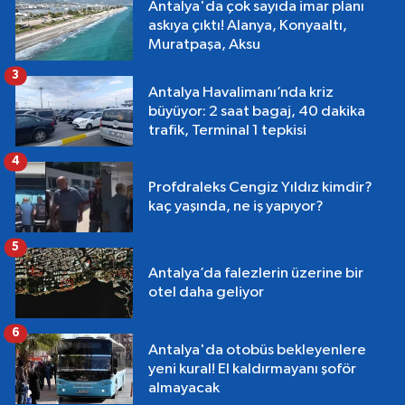
Antalya'da çok sayıda imar planı
askıya çıktı! Alanya, Konyaaltı,
Muratpaşa, Aksu
3
Antalya Havalimanı’nda kriz
büyüyor: 2 saat bagaj, 40 dakika
trafik, Terminal 1 tepkisi
4
Profdraleks Cengiz Yıldız kimdir?
kaç yaşında, ne iş yapıyor?
5
Antalya’da falezlerin üzerine bir
otel daha geliyor
6
Antalya'da otobüs bekleyenlere
yeni kural! El kaldırmayanı şoför
almayacak