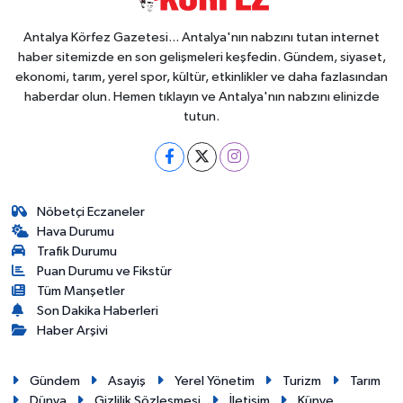
Antalya Körfez Gazetesi... Antalya'nın nabzını tutan internet
haber sitemizde en son gelişmeleri keşfedin. Gündem, siyaset,
ekonomi, tarım, yerel spor, kültür, etkinlikler ve daha fazlasından
haberdar olun. Hemen tıklayın ve Antalya'nın nabzını elinizde
tutun.
Nöbetçi Eczaneler
Hava Durumu
Trafik Durumu
Puan Durumu ve Fikstür
Tüm Manşetler
Son Dakika Haberleri
Haber Arşivi
Gündem
Asayiş
Yerel Yönetim
Turizm
Tarım
Dünya
Gizlilik Sözleşmesi
İletişim
Künye