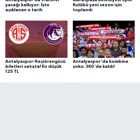
Antalyaspor’da transfer
Muratpaşa Belediyesi Spor
yasağı kalkıyor: İşte
Kulübü yeni sezon için
açıklanan o tarih
toplandı
Antalyaspor-Keçiörengücü
Antalyaspor'da kombine
biletleri satışta! En düşük
şoku: 360'da kaldı!
125 TL