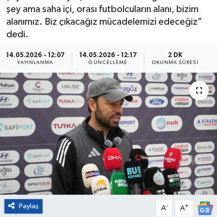
şey ama saha içi, orası futbolcuların alanı, bizim
Eğitim
alanımız. Biz çıkacağız mücadelemizi edeceğiz"
dedi.
Sağlık
14.05.2026 - 12:07
14.05.2026 - 12:17
2 DK
YAYINLANMA
GÜNCELLEME
OKUNMA SÜRESI
Magazin
Turizm
Çevre
Kültür ve Sanat
Sivil Toplum
Tarım
Paylaş
-
+
A
A
Bilim ve Teknoloji