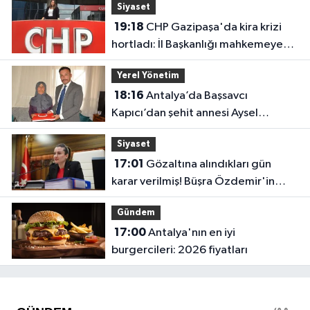
Siyaset
19:18
CHP Gazipaşa'da kira krizi
hortladı: İl Başkanlığı mahkemeye
gitti
Yerel Yönetim
18:16
Antalya’da Başsavcı
Kapıcı’dan şehit annesi Aysel
Belen’e anlamlı ziyaret
Siyaset
17:01
Gözaltına alındıkları gün
karar verilmiş! Büşra Özdemir'in
oluru ortaya çıktı
Gündem
17:00
Antalya'nın en iyi
burgercileri: 2026 fiyatları