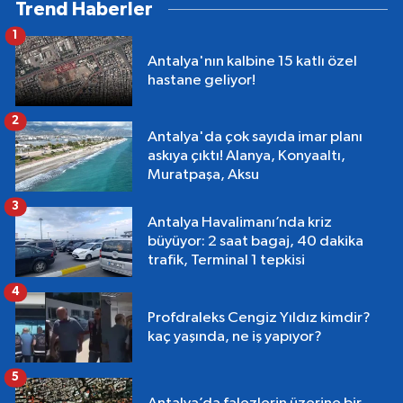
Trend Haberler
1
Antalya'nın kalbine 15 katlı özel
hastane geliyor!
2
Antalya'da çok sayıda imar planı
askıya çıktı! Alanya, Konyaaltı,
Muratpaşa, Aksu
3
Antalya Havalimanı’nda kriz
büyüyor: 2 saat bagaj, 40 dakika
trafik, Terminal 1 tepkisi
4
Profdraleks Cengiz Yıldız kimdir?
kaç yaşında, ne iş yapıyor?
5