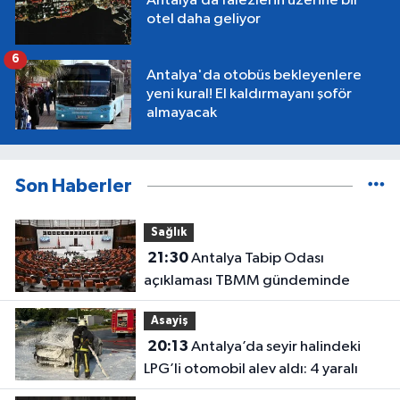
Antalya’da falezlerin üzerine bir
otel daha geliyor
6
Antalya'da otobüs bekleyenlere
yeni kural! El kaldırmayanı şoför
almayacak
Son Haberler
Sağlık
21:30
Antalya Tabip Odası
açıklaması TBMM gündeminde
Asayiş
20:13
Antalya’da seyir halindeki
LPG’li otomobil alev aldı: 4 yaralı