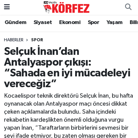
Gündem
Siyaset
Ekonomi
Spor
Yaşam
Bil
Gündem
Nöbetçi Eczaneler
Siyaset
Hava Durumu
HABERLER
SPOR
Selçuk İnan’dan
Yerel Yönetim
Trafik Durumu
Antalyaspor çıkışı:
“Sahada en iyi mücadeleyi
Ekonomi
Süper Lig Puan Durumu ve Fikstür
vereceğiz”
Spor
Tüm Manşetler
Kocaelispor teknik direktörü Selçuk İnan, bu hafta
Yaşam
Son Dakika Haberleri
oynanacak olan Antalyaspor maçı öncesi dikkat
çeken açıklamalarda bulundu. Saha içindeki
Asayiş
Haber Arşivi
rekabetin kardeşlikten önemli olduğuna vurgu
yapan İnan, “Taraftarların birbirlerini sevmesi bir
Dünya
şeyi ifade etmiyor, bu zaten olması gereken bir