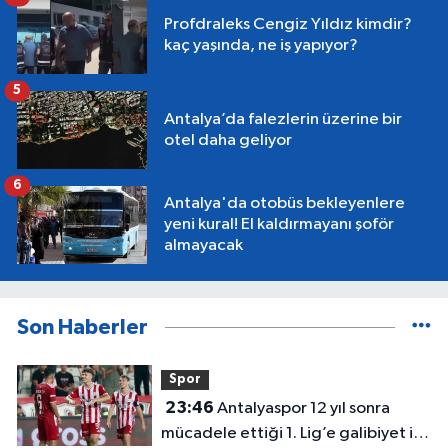
Profdraleks Cengiz Yıldız kimdir?
kaç yaşında, ne iş yapıyor?
5
Antalya’da falezlerin üzerine bir
otel daha geliyor
6
Antalya'da otobüs bekleyenlere
yeni kural! El kaldırmayanı şoför
almayacak
Son Haberler
Spor
23:46
Antalyaspor 12 yıl sonra
mücadele ettiği 1. Lig’e galibiyet ile