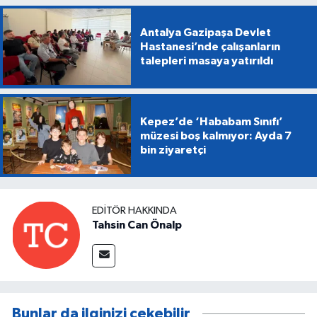
Antalya Gazipaşa Devlet
Hastanesi’nde çalışanların
talepleri masaya yatırıldı
Kepez’de ‘Hababam Sınıfı’
müzesi boş kalmıyor: Ayda 7
bin ziyaretçi
EDITÖR HAKKINDA
Tahsin Can Önalp
Bunlar da ilginizi çekebilir