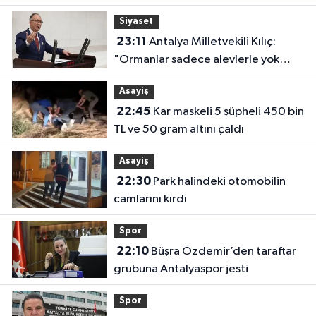
başladı
Siyaset
23:11
Antalya Milletvekili Kılıç:
"Ormanlar sadece alevlerle yok
olmuyor"
Asayiş
22:45
Kar maskeli 5 şüpheli 450 bin
TL ve 50 gram altını çaldı
Asayiş
22:30
Park halindeki otomobilin
camlarını kırdı
Spor
22:10
Büşra Özdemir’den taraftar
grubuna Antalyaspor jesti
Spor