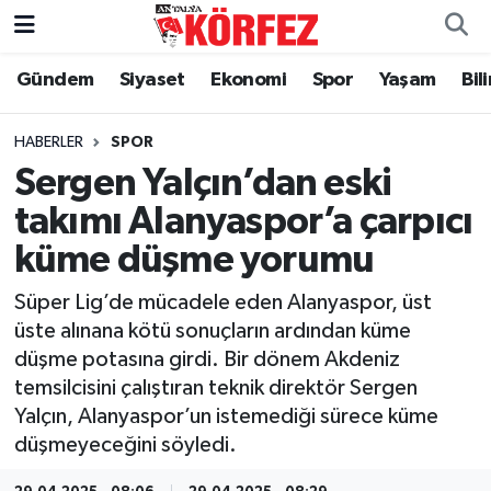
Gündem
Siyaset
Ekonomi
Spor
Yaşam
Bil
Gündem
Nöbetçi Eczaneler
Siyaset
Hava Durumu
HABERLER
SPOR
Sergen Yalçın’dan eski
Yerel Yönetim
Trafik Durumu
takımı Alanyaspor’a çarpıcı
küme düşme yorumu
Ekonomi
Süper Lig Puan Durumu ve Fikstür
Süper Lig’de mücadele eden Alanyaspor, üst
Spor
Tüm Manşetler
üste alınana kötü sonuçların ardından küme
düşme potasına girdi. Bir dönem Akdeniz
Yaşam
Son Dakika Haberleri
temsilcisini çalıştıran teknik direktör Sergen
Yalçın, Alanyaspor’un istemediği sürece küme
Asayiş
Haber Arşivi
düşmeyeceğini söyledi.
Dünya