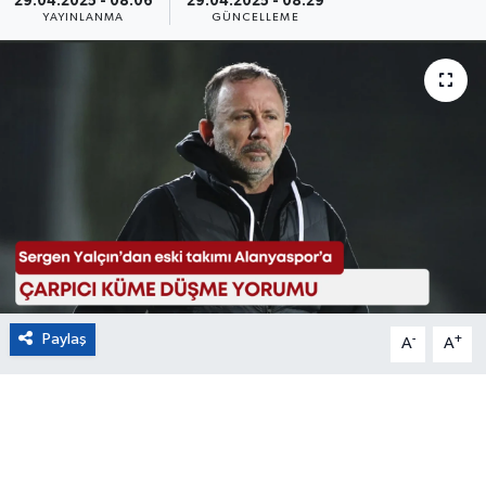
29.04.2025 - 08:06
29.04.2025 - 08:29
YAYINLANMA
GÜNCELLEME
Eğitim
Sağlık
Magazin
Turizm
Çevre
Kültür ve Sanat
Paylaş
-
+
A
A
Sivil Toplum
Tarım
Bilim ve Teknoloji