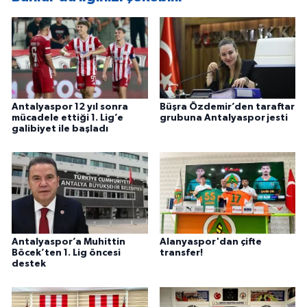
Antalyaspor 12 yıl sonra
Büşra Özdemir’den taraftar
mücadele ettiği 1. Lig’e
grubuna Antalyaspor jesti
galibiyet ile başladı
Antalyaspor’a Muhittin
Alanyaspor'dan çifte
Böcek’ten 1. Lig öncesi
transfer!
destek