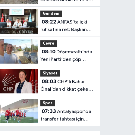
Roma’nın görkemli
Gündem
kapısı: Alexander
08:22
ANFAŞ’ta içki
Severus
ruhsatına ret: Başkan
Yıldırım nedenini
Çevre
açıkladı
08:10
Döşemealtı’nda
Yeni Parti’den çöp
uyarısı!
Siyaset
08:03
CHP’li Bahar
Önal’dan dikkat çeken
açıklama!
Spor
07:33
Antalyaspor’da
transfer tahtası için
büyük hareketlilik:
FIFA’da sayı 14’e düştü