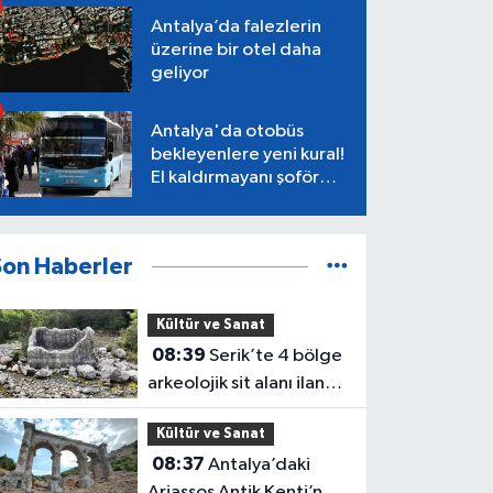
Antalya’da falezlerin
üzerine bir otel daha
geliyor
Antalya'da otobüs
bekleyenlere yeni kural!
El kaldırmayanı şoför
almayacak
Son Haberler
Kültür ve Sanat
08:39
Serik’te 4 bölge
arkeolojik sit alanı ilan
edildi
Kültür ve Sanat
08:37
Antalya’daki
Ariassos Antik Kenti’nde