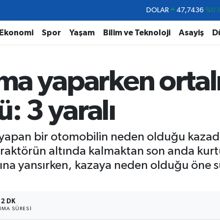
EURO
55,2510
%0.
STERLİN
64,4811
%0.
Ekonomi
Spor
Yaşam
Bilim ve Teknoloji
Asayiş
D
GRAM ALTIN
6660.55
%
BİST100
13.779
%-
ama yaparken ortal
BITCOIN
64.815,30
%-0
DOLAR
47,7436
%0.
: 3 yaralı
 yapan bir otomobilin neden olduğu kazada i
raktörün altında kalmaktan son anda kurtu
ına yansırken, kazaya neden olduğu öne s
2 DK
MA SÜRESI