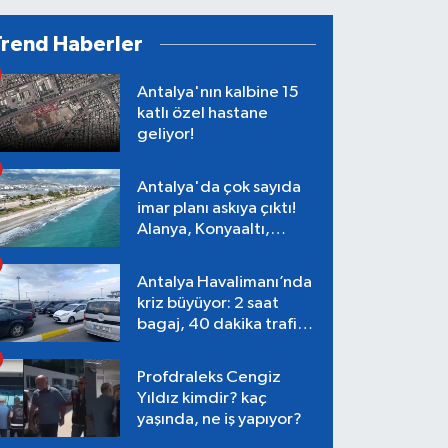
Trend Haberler
Antalya'nın kalbine 15
katlı özel hastane
geliyor!
Antalya'da çok sayıda
imar planı askıya çıktı!
Alanya, Konyaaltı,
Muratpaşa, Aksu
Antalya Havalimanı’nda
kriz büyüyor: 2 saat
bagaj, 40 dakika trafik,
Terminal 1 tepkisi
Profdraleks Cengiz
Yıldız kimdir? kaç
yaşında, ne iş yapıyor?