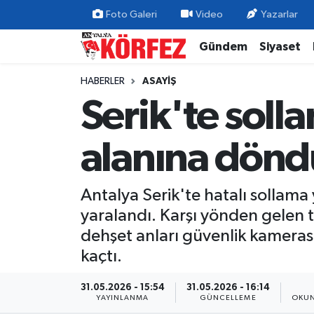
Foto Galeri
Video
Yazarlar
Gündem
Siyaset
Gündem
Nöbetçi Eczaneler
HABERLER
ASAYIŞ
Siyaset
Hava Durumu
Serik'te soll
Yerel Yönetim
Trafik Durumu
alanına döndü
Ekonomi
Süper Lig Puan Durumu ve Fikstür
Antalya Serik'te hatalı sollama
Spor
Tüm Manşetler
yaralandı. Karşı yönden gelen t
Yaşam
Son Dakika Haberleri
dehşet anları güvenlik kameras
kaçtı.
Asayiş
Haber Arşivi
31.05.2026 - 15:54
31.05.2026 - 16:14
YAYINLANMA
GÜNCELLEME
OKUN
Dünya