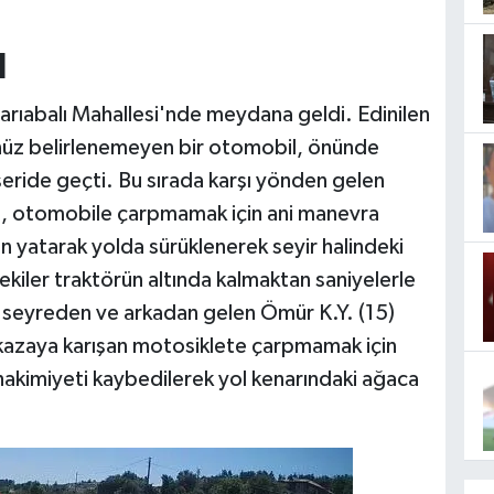
I
Sarıabalı Mahallesi'nde meydana geldi. Edinilen
enüz belirlenemeyen bir otomobil, önünde
şeride geçti. Bu sırada karşı yönden gelen
, otomobile çarpmamak için ani manevra
n yatarak yolda sürüklenerek seyir halindeki
kiler traktörün altında kalmaktan saniyelerle
te seyreden ve arkadan gelen Ömür K.Y. (15)
 kazaya karışan motosiklete çarpmamak için
akimiyeti kaybedilerek yol kenarındaki ağaca