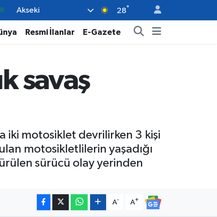
°
Akseki
32
28
38
ünya
Resmi İlanlar
E-Gazete
0
14
ık savaş
.1
18
ki motosiklet devrilirken 3 kişi
lan motosikletlilerin yaşadığı
ürülen sürücü olay yerinden
-
+
A
A