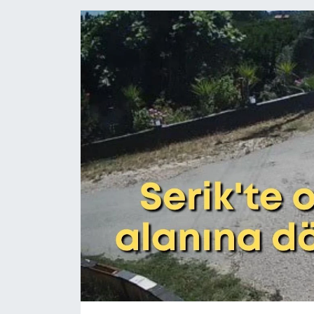
Eğitim
Sağlık
Magazin
Turizm
Çevre
Kültür ve Sanat
Sivil Toplum
Tarım
Bilim ve Teknoloji