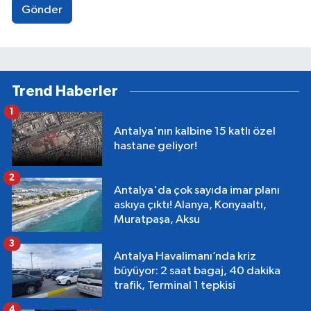
Gönder
Trend Haberler
1
Antalya'nın kalbine 15 katlı özel
hastane geliyor!
2
Antalya'da çok sayıda imar planı
askıya çıktı! Alanya, Konyaaltı,
Muratpaşa, Aksu
3
Antalya Havalimanı’nda kriz
büyüyor: 2 saat bagaj, 40 dakika
trafik, Terminal 1 tepkisi
4