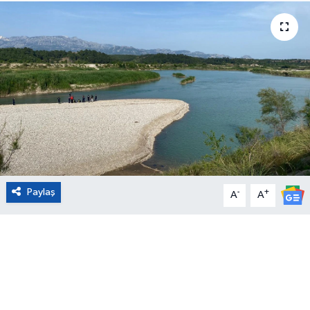
Eğitim
Sağlık
Magazin
Turizm
Çevre
Paylaş
-
+
A
A
Kültür ve Sanat
Sivil Toplum
Tarım
Bilim ve Teknoloji