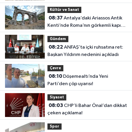
Kültür ve Sanat
08:37
Antalya’daki Ariassos Antik
Kenti’nde Roma’nın görkemli kapısı:
Alexander Severus
Gündem
08:22
ANFAŞ’ta içki ruhsatına ret:
Başkan Yıldırım nedenini açıkladı
Çevre
08:10
Döşemealtı’nda Yeni
Parti’den çöp uyarısı!
Siyaset
08:03
CHP’li Bahar Önal’dan dikkat
çeken açıklama!
Spor