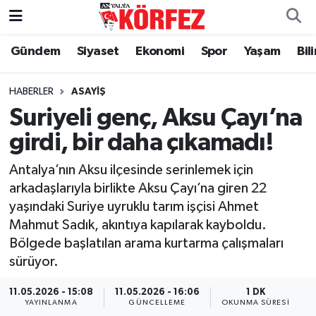
Gündem
Siyaset
Ekonomi
Spor
Yaşam
Bil
Gündem
Nöbetçi Eczaneler
Siyaset
Hava Durumu
HABERLER
ASAYIŞ
Suriyeli genç, Aksu Çayı’na
Yerel Yönetim
Trafik Durumu
girdi, bir daha çıkamadı!
Ekonomi
Süper Lig Puan Durumu ve Fikstür
Antalya’nın Aksu ilçesinde serinlemek için
arkadaşlarıyla birlikte Aksu Çayı’na giren 22
Spor
Tüm Manşetler
yaşındaki Suriye uyruklu tarım işçisi Ahmet
Mahmut Sadık, akıntıya kapılarak kayboldu.
Yaşam
Son Dakika Haberleri
Bölgede başlatılan arama kurtarma çalışmaları
sürüyor.
Asayiş
Haber Arşivi
11.05.2026 - 15:08
11.05.2026 - 16:06
1 DK
Dünya
YAYINLANMA
GÜNCELLEME
OKUNMA SÜRESI