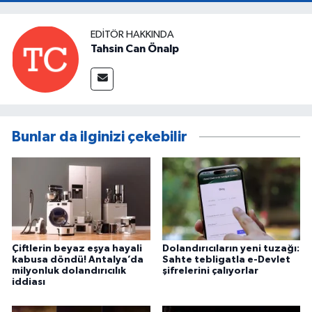
EDITÖR HAKKINDA
Tahsin Can Önalp
Bunlar da ilginizi çekebilir
Çiftlerin beyaz eşya hayali
Dolandırıcıların yeni tuzağı:
kabusa döndü! Antalya’da
Sahte tebligatla e-Devlet
milyonluk dolandırıcılık
şifrelerini çalıyorlar
iddiası