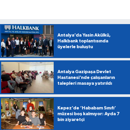
Antalya’da Yasin Akülkü,
Halkbank toplantısında
üyelerle buluştu
Antalya Gazipaşa Devlet
Hastanesi’nde çalışanların
talepleri masaya yatırıldı
Kepez’de ‘Hababam Sınıfı’
müzesi boş kalmıyor: Ayda 7
bin ziyaretçi