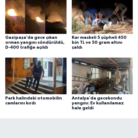
Gazipaşa’da gece çıkan
Kar maskeli 5 şüpheli 450
orman yangını söndürüldü,
bin TL ve 50 gram altını
D-400 trafiğe açıldı
çaldı
Park halindeki otomobilin
Antalya’da gecekondu
camlarını kırdı
yangını: Ev kullanılamaz
hale geldi