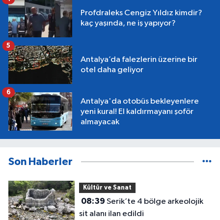
Profdraleks Cengiz Yıldız kimdir?
kaç yaşında, ne iş yapıyor?
5
Antalya’da falezlerin üzerine bir
otel daha geliyor
6
Antalya'da otobüs bekleyenlere
yeni kural! El kaldırmayanı şoför
almayacak
Son Haberler
Kültür ve Sanat
08:39
Serik’te 4 bölge arkeolojik
sit alanı ilan edildi