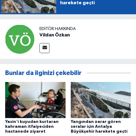
harekete geçti
EDITÖR HAKKINDA
Vildan Özkan
Bunlar da ilginizi çekebilir
Yasin'i kuyudan kurtaran
Yangından zarar gören
kahraman itfaiyeciden
seralar için Antalya
hastanede ziyaret
Büyükşehir harekete geçti