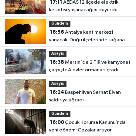
17:11
AEDAŞ 12 ilçede elektrik
kesintisi yaşanacağını duyurdu
Gündem
16:56
Antalya kent merkezi
yanacak! Doğu ilçelerinde sağanak
bekleniyor
Asayiş
16:38
Mersin'de 2 TIR ve kamyonet
çarpıştı: Alevler ormana sıçradı
Asayiş
16:24
Başpehlivan Serhat Elvan
saldırıya uğradı
Gündem
16:00
Çocuk Koruma Kanunu’nda
yeni dönem: Cezalar artıyor