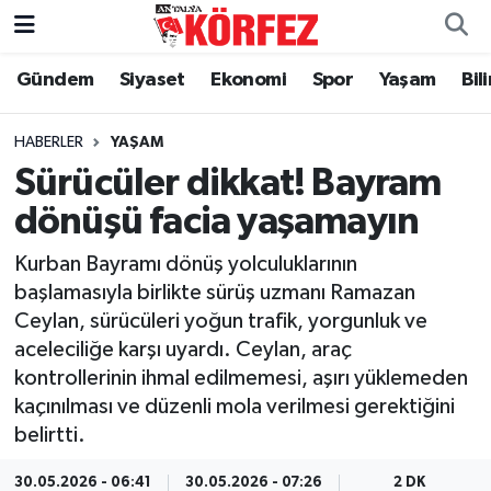
Gündem
Siyaset
Ekonomi
Spor
Yaşam
Bil
Gündem
Nöbetçi Eczaneler
Siyaset
Hava Durumu
HABERLER
YAŞAM
Sürücüler dikkat! Bayram
Yerel Yönetim
Trafik Durumu
dönüşü facia yaşamayın
Ekonomi
Süper Lig Puan Durumu ve Fikstür
Kurban Bayramı dönüş yolculuklarının
başlamasıyla birlikte sürüş uzmanı Ramazan
Spor
Tüm Manşetler
Ceylan, sürücüleri yoğun trafik, yorgunluk ve
aceleciliğe karşı uyardı. Ceylan, araç
Yaşam
Son Dakika Haberleri
kontrollerinin ihmal edilmemesi, aşırı yüklemeden
kaçınılması ve düzenli mola verilmesi gerektiğini
Asayiş
Haber Arşivi
belirtti.
Dünya
30.05.2026 - 06:41
30.05.2026 - 07:26
2 DK