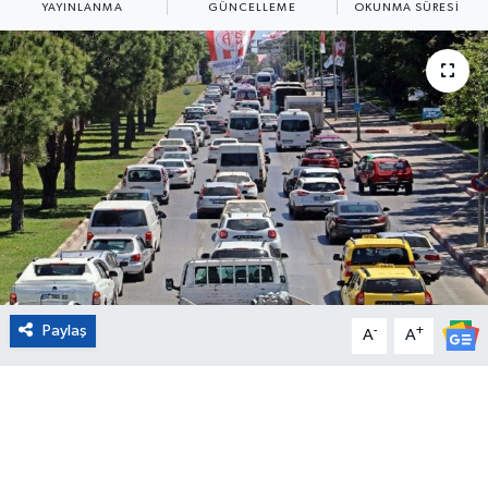
YAYINLANMA
GÜNCELLEME
OKUNMA SÜRESI
Eğitim
Sağlık
Magazin
Turizm
Çevre
Kültür ve Sanat
Paylaş
-
+
A
A
Sivil Toplum
Tarım
Bilim ve Teknoloji