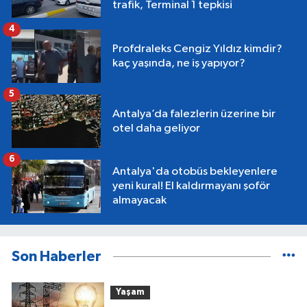
trafik, Terminal 1 tepkisi
4
Profdraleks Cengiz Yıldız kimdir?
kaç yaşında, ne iş yapıyor?
5
Antalya’da falezlerin üzerine bir
otel daha geliyor
6
Antalya'da otobüs bekleyenlere
yeni kural! El kaldırmayanı şoför
almayacak
Son Haberler
Yaşam