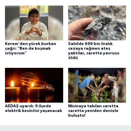
Kerem'den yürek burkan
Sahilde 699 bin liralık
çağrı: "Ben de koşmak
cezaya rağmen ateş
istiyorum"
yaktılar, caretta yavrusu
öldü
AEDAŞ uyardı: 9 ilçede
Misinaya takılan caretta
elektrik kesintisi yaşanacak
caretta yeniden denizle
buluştu!