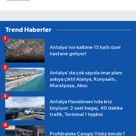
Trend Haberler
1
Antalya'nın kalbine 15 katlı özel
hastane geliyor!
2
Antalya'da çok sayıda imar planı
askıya çıktı! Alanya, Konyaaltı,
Muratpaşa, Aksu
3
Antalya Havalimanı’nda kriz
büyüyor: 2 saat bagaj, 40 dakika
trafik, Terminal 1 tepkisi
4
Profdraleks Cengiz Yıldız kimdir?