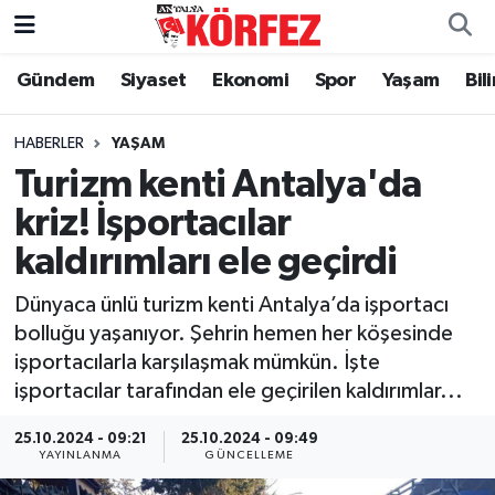
Gündem
Siyaset
Ekonomi
Spor
Yaşam
Bil
Gündem
Nöbetçi Eczaneler
Siyaset
Hava Durumu
HABERLER
YAŞAM
Turizm kenti Antalya'da
Yerel Yönetim
Trafik Durumu
kriz! İşportacılar
kaldırımları ele geçirdi
Ekonomi
Süper Lig Puan Durumu ve Fikstür
Dünyaca ünlü turizm kenti Antalya’da işportacı
Spor
Tüm Manşetler
bolluğu yaşanıyor. Şehrin hemen her köşesinde
işportacılarla karşılaşmak mümkün. İşte
Yaşam
Son Dakika Haberleri
işportacılar tarafından ele geçirilen kaldırımlar...
Asayiş
Haber Arşivi
25.10.2024 - 09:21
25.10.2024 - 09:49
YAYINLANMA
GÜNCELLEME
Dünya