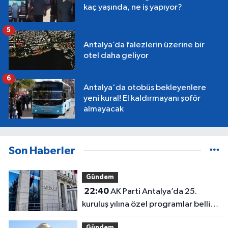
kaç yaşında, ne iş yapıyor?
5
Antalya’da falezlerin üzerine bir
otel daha geliyor
6
Antalya'da otobüs bekleyenlere
yeni kural! El kaldırmayanı şoför
almayacak
Son Haberler
Gündem
22:40
AK Parti Antalya’da 25.
kuruluş yılına özel programlar belli
oldu
Gündem