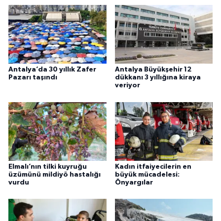
Antalya’da 30 yıllık Zafer
Antalya Büyükşehir 12
Pazarı taşındı
dükkanı 3 yıllığına kiraya
veriyor
Elmalı’nın tilki kuyruğu
Kadın itfaiyecilerin en
üzümünü mildiyö hastalığı
büyük mücadelesi:
vurdu
Önyargılar