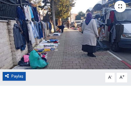
Eğitim
Sağlık
Magazin
Turizm
Çevre
Paylaş
-
+
A
A
Kültür ve Sanat
Sivil Toplum
Tarım
Bilim ve Teknoloji