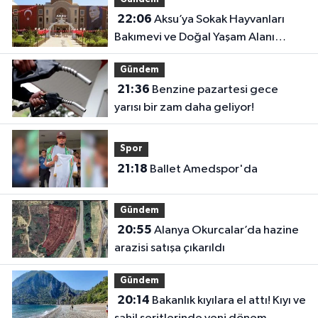
22:06
Aksu’ya Sokak Hayvanları
Bakımevi ve Doğal Yaşam Alanı
geliyor
Gündem
21:36
Benzine pazartesi gece
yarısı bir zam daha geliyor!
Spor
21:18
Ballet Amedspor'da
Gündem
20:55
Alanya Okurcalar’da hazine
arazisi satışa çıkarıldı
Gündem
20:14
Bakanlık kıyılara el attı! Kıyı ve