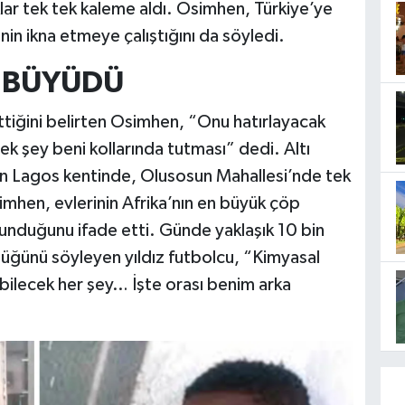
ar tek tek kaleme aldı. Osimhen, Türkiye’ye
in ikna etmeye çalıştığını da söyledi.
E BÜYÜDÜ
tiğini belirten Osimhen, “Onu hatırlayacak
k şey beni kollarında tutması” dedi. Altı
nın Lagos kentinde, Olusosun Mahallesi’nde tek
simhen, evlerinin Afrika’nın en büyük çöp
lunduğunu ifade etti. Günde yaklaşık 10 bin
üğünü söyleyen yıldız futbolcu, “Kimyasal
elebilecek her şey… İşte orası benim arka