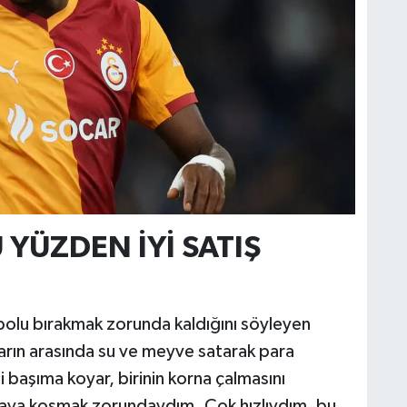
 YÜZDEN İYİ SATIŞ
tbolu bırakmak zorunda kaldığını söyleyen
çların arasında su ve meyve satarak para
ini başıma koyar, birinin korna çalmasını
baya koşmak zorundaydım. Çok hızlıydım, bu