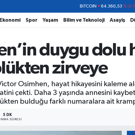
DOLAR
47,7069
%0.
EURO
55,0265
%0.
Ekonomi
Spor
Yaşam
Bilim ve Teknoloji
Asayiş
D
STERLİN
64,1897
%0.
GRAM ALTIN
6574.81
%1.
en’in duygu dolu 
BİST100
13.887
%6
BITCOIN
64.360,53
%-0.
lükten zirveye
ı Victor Osimhen, hayat hikayesini kaleme 
atini çekti. Daha 3 yaşında annesini kaybet
ükten bulduğu farklı numaralara ait krampo
5 DK
NMA SÜRESI