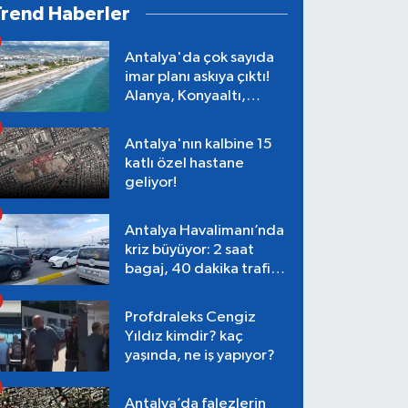
Trend Haberler
Antalya'da çok sayıda
imar planı askıya çıktı!
Alanya, Konyaaltı,
Muratpaşa, Aksu
Antalya'nın kalbine 15
katlı özel hastane
geliyor!
Antalya Havalimanı’nda
kriz büyüyor: 2 saat
bagaj, 40 dakika trafik,
Terminal 1 tepkisi
Profdraleks Cengiz
Yıldız kimdir? kaç
yaşında, ne iş yapıyor?
Antalya’da falezlerin