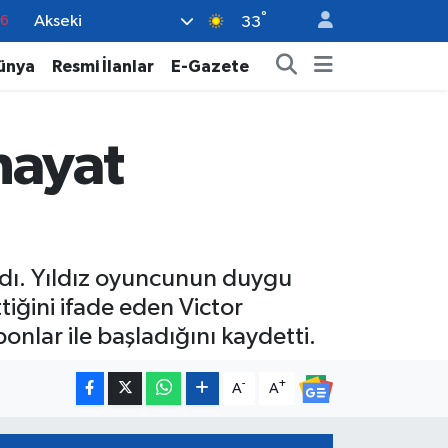
°
Akseki
17
33
01
ünya
Resmi İlanlar
E-Gazete
02
44
hayat
4
76
aldı. Yıldız oyuncunun duygu
tiğini ifade eden Victor
nlar ile başladığını kaydetti.
-
+
A
A