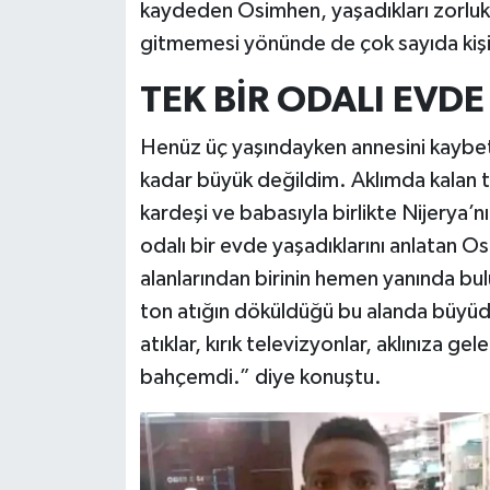
kaydeden Osimhen, yaşadıkları zorlukl
gitmemesi yönünde de çok sayıda kişin
TEK BİR ODALI EVD
Henüz üç yaşındayken annesini kaybet
kadar büyük değildim. Aklımda kalan te
kardeşi ve babasıyla birlikte Nijerya’
odalı bir evde yaşadıklarını anlatan O
alanlarından birinin hemen yanında bu
ton atığın döküldüğü bu alanda büyüd
atıklar, kırık televizyonlar, aklınıza g
bahçemdi.” diye konuştu.