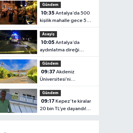
Gündem
10:35
Antalya’da 500
kişilik mahalle gece 50
bine ulaşıyor!
Asayiş
10:05
Antalya’da
aydınlatma direği
faciaya neden oldu
Gündem
09:37
Akdeniz
Üniversitesi’ni
yazacaklar dikkat! Asıl
Gündem
sınav şimdi başlıyor
09:17
Kepez’te kiralar
20 bin TL’ye dayandı!
CHP’li Özel’den tepki