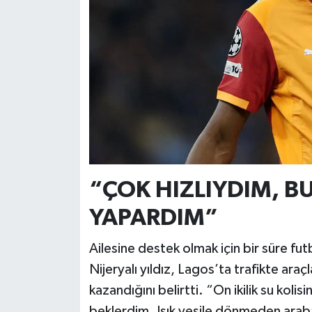
“ÇOK HIZLIYDIM, BU
YAPARDIM”
Ailesine destek olmak için bir süre fu
Nijeryalı yıldız, Lagos’ta trafikte ara
kazandığını belirtti. “On ikilik su kolis
beklerdim. Işık yeşile dönmeden ara