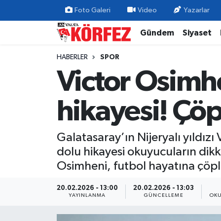
Foto Galeri
Video
Yazarlar
Gündem
Siyaset
Gündem
Nöbetçi Eczaneler
HABERLER
SPOR
Siyaset
Hava Durumu
Victor Osimh
Yerel Yönetim
Trafik Durumu
hikayesi! Çöp
Ekonomi
Süper Lig Puan Durumu ve Fikstür
Galatasaray’ın Nijeryalı yıldız
Spor
Tüm Manşetler
dolu hikayesi okuyucuların dikk
Yaşam
Son Dakika Haberleri
Osimheni, futbol hayatına çöpl
Asayiş
Haber Arşivi
20.02.2026 - 13:00
20.02.2026 - 13:03
YAYINLANMA
GÜNCELLEME
OKU
Dünya