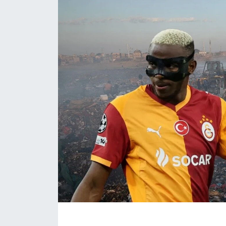
Eğitim
Sağlık
Magazin
Turizm
Çevre
Kültür ve Sanat
Sivil Toplum
Tarım
Bilim ve Teknoloji