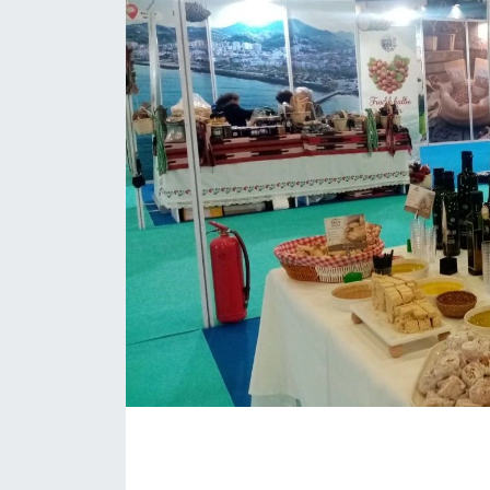
Eğitim
Sağlık
Magazin
Turizm
Çevre
Kültür ve Sanat
Sivil Toplum
Tarım
Bilim ve Teknoloji