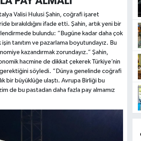
LA PAY ALMALI”
lya Valisi Hulusi Şahin, coğrafi işaret
e bırakıldığını ifade etti. Şahin, artık yeni bir
erlendirmede bulundu: “Bugüne kadar daha çok
k işin tanıtım ve pazarlama boyutundayız. Bu
nomiye kazandırmak zorundayız.” Şahin,
ekonomik hacmine de dikkat çekerek Türkiye’nin
 gerektiğini söyledi. “Dünya genelinde coğrafi
ık bir büyüklüğe ulaştı. Avrupa Birliği bu
Bizim de bu pastadan daha fazla pay almamız