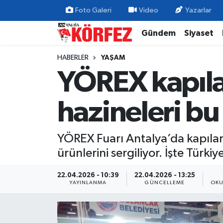
Foto Galeri
Video
Yazarlar
Gündem
Siyaset
Gündem
Nöbetçi Eczaneler
HABERLER
YAŞAM
Siyaset
Hava Durumu
YÖREX kapılar
Yerel Yönetim
Trafik Durumu
hazineleri bu
Ekonomi
Süper Lig Puan Durumu ve Fikstür
YÖREX Fuarı Antalya’da kapıların
Spor
Tüm Manşetler
ürünlerini sergiliyor. İşte Türki
Yaşam
Son Dakika Haberleri
22.04.2026 - 10:39
22.04.2026 - 13:25
YAYINLANMA
GÜNCELLEME
OKU
Asayiş
Haber Arşivi
Dünya