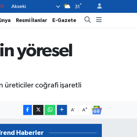
°
Akseki
18
31
32
ünya
Resmi İlanlar
E-Gazete
38
03
in yöresel
14
18
üreticiler coğrafi işaretli
-
+
A
A
Trend Haberler