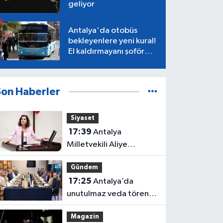
geliyor
Antalya'da otobüs
bekleyenlere yeni kural!
El kaldırmayanı şoför
almayacak
Son Haberler
Siyaset
17:39
Antalya
Milletvekili Aliye
Coşar'dan Çocuk Yasası
Gündem
tepkisi
17:25
Antalya’da
unutulmaz veda töreni!
Protokol buluştu
Magazin