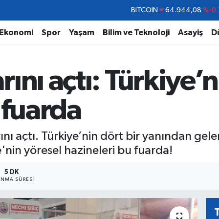
DOLAR
47,7436
%0.
EURO
55,2510
%0.
Ekonomi
Spor
Yaşam
Bilim ve Teknoloji
Asayiş
D
STERLİN
64,4811
%0.
GRAM ALTIN
6660.55
%0.
ını açtı: Türkiye’n
BİST100
13.779
%-
BITCOIN
64.944,08
%-0.
 fuarda
ı açtı. Türkiye’nin dört bir yanından gelen 
ye'nin yöresel hazineleri bu fuarda!
5 DK
NMA SÜRESI