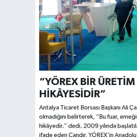
“YÖREX BİR ÜRETİM
HİKÂYESİDİR”
Antalya Ticaret Borsası Başkanı Ali Ç
olmadığını belirterek, “Bu fuar, emeği
hikâyedir.” dedi. 2009 yılında başlatı
ifade eden Çandır, YÖREX’in Anadolu’nu