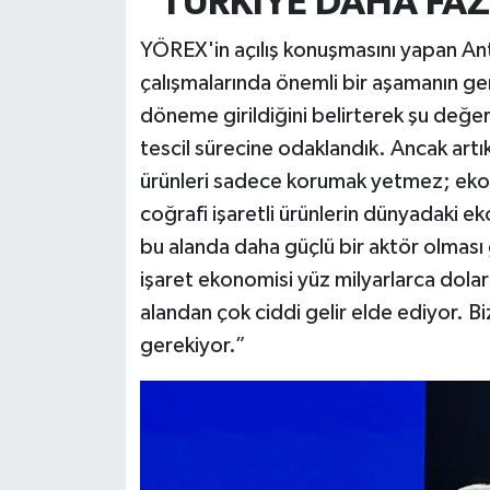
“TÜRKİYE DAHA FAZ
YÖREX'in açılış konuşmasını yapan Anta
çalışmalarında önemli bir aşamanın gerid
döneme girildiğini belirterek şu değ
tescil sürecine odaklandık. Ancak artı
ürünleri sadece korumak yetmez; eko
coğrafi işaretli ürünlerin dünyadaki 
bu alanda daha güçlü bir aktör olması
işaret ekonomisi yüz milyarlarca dolarl
alandan çok ciddi gelir elde ediyor. 
gerekiyor.”