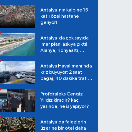
Antalya'nın kalbine 15
katlı özel hastane
geliyor!
Antalya'da çok sayıda
imar planı askıya çıktı!
Alanya, Konyaaltı,
Muratpaşa, Aksu
Antalya Havalimanı’nda
kriz büyüyor: 2 saat
bagaj, 40 dakika trafik,
Terminal 1 tepkisi
Profdraleks Cengiz
Yıldız kimdir? kaç
yaşında, ne iş yapıyor?
Antalya’da falezlerin
üzerine bir otel daha