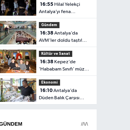
16:55
Hilal Yelekçi
Antalya’yı fena
“Hileledi”! O anlar
Gündem
gündem oldu
16:38
Antalya’da
AVM’ler doldu taştı!
vatandaşların geliş
Kültür ve Sanat
nedeni farklı çıktı
16:38
Kepez’de
‘Hababam Sınıfı’ müzesi
boş kalmıyor: Ayda 7 bin
Ekonomi
ziyaretçi
16:10
Antalya’da
Düden Balık Çarşısı
balıkseverlerin uğrak
noktası oldu