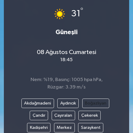
°
Eğitim
31
Sağlık
Güneşli
Magazin
08 Ağustos Cumartesi
Turizm
18:45
Çevre
Nem: %19, Basınç: 1005 hpa hPa,
Kültür ve Sanat
Rüzgar: 3.39 m/s
Sivil Toplum
Akdağmadeni
Aydıncık
Boğazlıyan
Çandır
Çayıralan
Çekerek
Tarım
Kadışehri
Merkez
Saraykent
Bilim ve Teknoloji