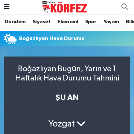
Gündem
Siyaset
Ekonomi
Spor
Yaşam
Bil
Gündem
Nöbetçi Eczaneler
Siyaset
Hava Durumu
Boğazlıyan Hava Durumu
Yerel Yönetim
Trafik Durumu
Boğazlıyan Bugün, Yarın ve 1
Ekonomi
Süper Lig Puan Durumu ve Fikstür
Haftalık Hava Durumu Tahmini
Spor
Tüm Manşetler
ŞU AN
Yaşam
Son Dakika Haberleri
Asayiş
Haber Arşivi
Yozgat
Dünya