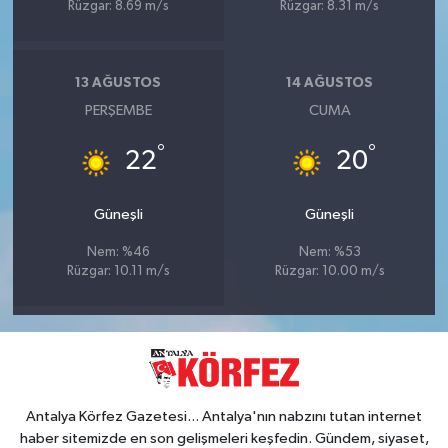
Rüzgar: 8.69 m/s
Rüzgar: 8.31 m/s
13 AĞUSTOS
14 AĞUSTOS
PERŞEMBE
CUMA
°
°
22
20
Güneşli
Güneşli
Nem: %46
Nem: %53
Rüzgar: 10.11 m/s
Rüzgar: 10.00 m/s
Antalya Körfez Gazetesi... Antalya'nın nabzını tutan internet
haber sitemizde en son gelişmeleri keşfedin. Gündem, siyaset,