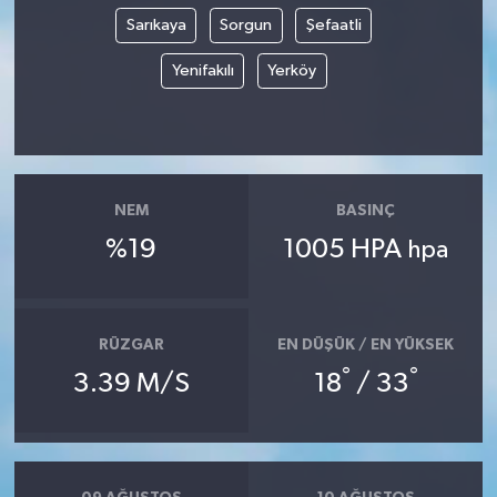
Sarıkaya
Sorgun
Şefaatli
Güvenlik
Yenifakılı
Yerköy
Resmi İlanlar
NEM
BASINÇ
%19
1005 HPA
hpa
RÜZGAR
EN DÜŞÜK / EN YÜKSEK
°
°
3.39 M/S
18
/ 33