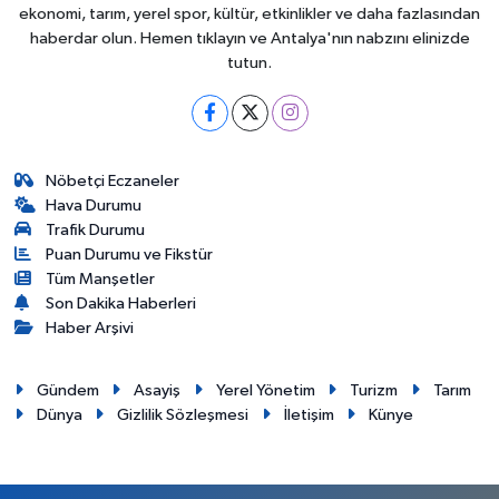
ekonomi, tarım, yerel spor, kültür, etkinlikler ve daha fazlasından
haberdar olun. Hemen tıklayın ve Antalya'nın nabzını elinizde
tutun.
Nöbetçi Eczaneler
Hava Durumu
Trafik Durumu
Puan Durumu ve Fikstür
Tüm Manşetler
Son Dakika Haberleri
Haber Arşivi
Gündem
Asayiş
Yerel Yönetim
Turizm
Tarım
Dünya
Gizlilik Sözleşmesi
İletişim
Künye