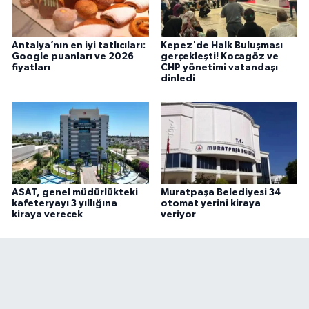
Antalya’nın en iyi tatlıcıları:
Kepez'de Halk Buluşması
Google puanları ve 2026
gerçekleşti! Kocagöz ve
fiyatları
CHP yönetimi vatandaşı
dinledi
ASAT, genel müdürlükteki
Muratpaşa Belediyesi 34
kafeteryayı 3 yıllığına
otomat yerini kiraya
kiraya verecek
veriyor