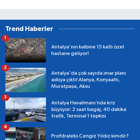
Trend Haberler
1
Antalya'nın kalbine 15 katlı özel
hastane geliyor!
2
Antalya'da çok sayıda imar planı
askıya çıktı! Alanya, Konyaaltı,
Muratpaşa, Aksu
3
Antalya Havalimanı’nda kriz
büyüyor: 2 saat bagaj, 40 dakika
trafik, Terminal 1 tepkisi
4
Profdraleks Cengiz Yıldız kimdir?