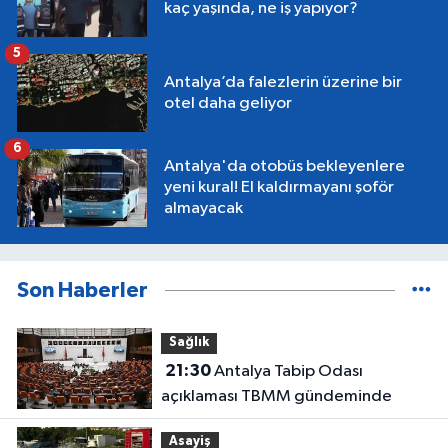
kaç yaşında, ne iş yapıyor?
5
Antalya’da falezlerin üzerine bir
otel daha geliyor
6
Antalya'da otobüs bekleyenlere
yeni kural! El kaldırmayanı şoför
almayacak
Son Haberler
Sağlık
21:30
Antalya Tabip Odası
açıklaması TBMM gündeminde
Asayiş