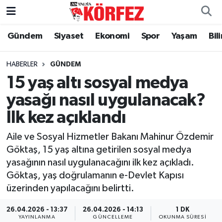
Gündem
Siyaset
Ekonomi
Spor
Yaşam
Bil
Gündem
Nöbetçi Eczaneler
Siyaset
Hava Durumu
HABERLER
GÜNDEM
15 yaş altı sosyal medya
Yerel Yönetim
Trafik Durumu
yasağı nasıl uygulanacak?
İlk kez açıklandı
Ekonomi
Süper Lig Puan Durumu ve Fikstür
Aile ve Sosyal Hizmetler Bakanı Mahinur Özdemir
Spor
Tüm Manşetler
Göktaş, 15 yaş altına getirilen sosyal medya
yasağının nasıl uygulanacağını ilk kez açıkladı.
Yaşam
Son Dakika Haberleri
Göktaş, yaş doğrulamanın e-Devlet Kapısı
üzerinden yapılacağını belirtti.
Asayiş
Haber Arşivi
26.04.2026 - 13:37
26.04.2026 - 14:13
1 DK
Dünya
YAYINLANMA
GÜNCELLEME
OKUNMA SÜRESI