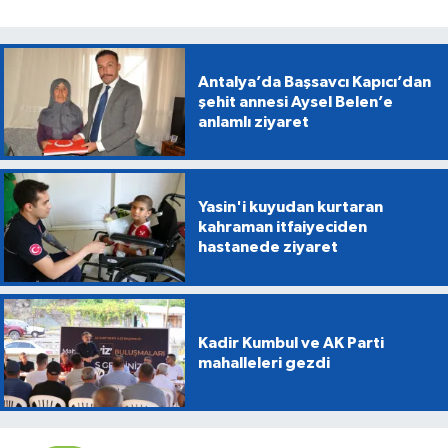
Antalya’da Başsavcı Kapıcı’dan
şehit annesi Aysel Belen’e
anlamlı ziyaret
Yasin'i kuyudan kurtaran
kahraman itfaiyeciden
hastanede ziyaret
Kadir Kumbul ve AK Parti
mahalleleri gezdi