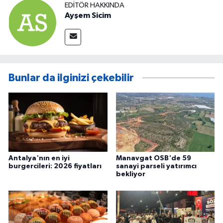
EDITÖR HAKKINDA
Ayşem Sicim
Bunlar da ilginizi çekebilir
Antalya'nın en iyi
Manavgat OSB'de 59
burgercileri: 2026 fiyatları
sanayi parseli yatırımcı
bekliyor