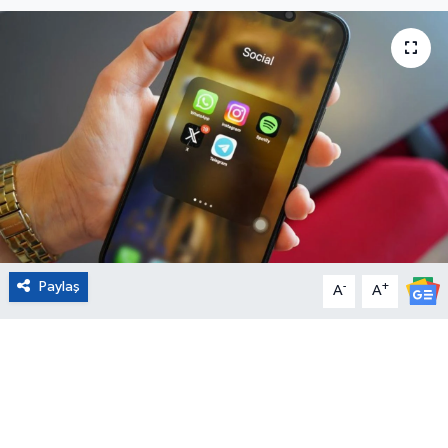
Eğitim
Sağlık
Magazin
Turizm
Çevre
Paylaş
-
+
Kültür ve Sanat
A
A
Sivil Toplum
Tarım
Bilim ve Teknoloji