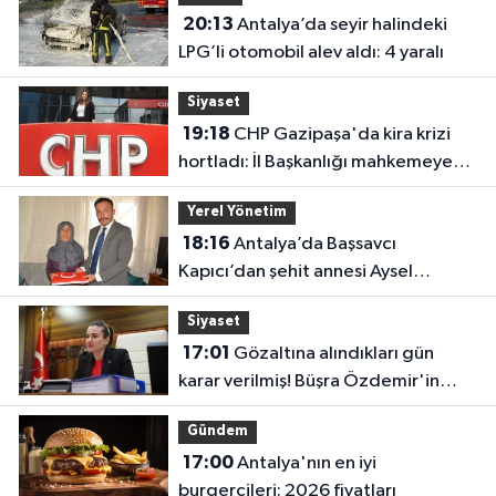
20:13
Antalya’da seyir halindeki
LPG’li otomobil alev aldı: 4 yaralı
Siyaset
19:18
CHP Gazipaşa'da kira krizi
hortladı: İl Başkanlığı mahkemeye
gitti
Yerel Yönetim
18:16
Antalya’da Başsavcı
Kapıcı’dan şehit annesi Aysel
Belen’e anlamlı ziyaret
Siyaset
17:01
Gözaltına alındıkları gün
karar verilmiş! Büşra Özdemir'in
oluru ortaya çıktı
Gündem
17:00
Antalya'nın en iyi
burgercileri: 2026 fiyatları