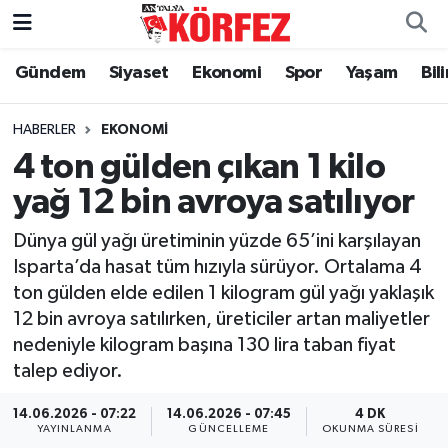
Gündem
Siyaset
Ekonomi
Spor
Yaşam
Bil
Gündem
Nöbetçi Eczaneler
Siyaset
Hava Durumu
HABERLER
EKONOMI
4 ton gülden çıkan 1 kilo
Yerel Yönetim
Trafik Durumu
yağ 12 bin avroya satılıyor
Ekonomi
Süper Lig Puan Durumu ve Fikstür
Dünya gül yağı üretiminin yüzde 65’ini karşılayan
Isparta’da hasat tüm hızıyla sürüyor. Ortalama 4
Spor
Tüm Manşetler
ton gülden elde edilen 1 kilogram gül yağı yaklaşık
12 bin avroya satılırken, üreticiler artan maliyetler
Yaşam
Son Dakika Haberleri
nedeniyle kilogram başına 130 lira taban fiyat
talep ediyor.
Asayiş
Haber Arşivi
14.06.2026 - 07:22
14.06.2026 - 07:45
4 DK
Dünya
YAYINLANMA
GÜNCELLEME
OKUNMA SÜRESI