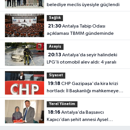
belediye meclis üyesiyle güçlendi
Sağlık
21:30
Antalya Tabip Odası
açıklaması TBMM gündeminde
Asayiş
20:13
Antalya’da seyir halindeki
LPG’li otomobil alev aldı: 4 yaralı
Siyaset
19:18
CHP Gazipaşa'da kira krizi
hortladı: İl Başkanlığı mahkemeye
gitti
Yerel Yönetim
18:16
Antalya’da Başsavcı
Kapıcı’dan şehit annesi Aysel
Belen’e anlamlı ziyaret