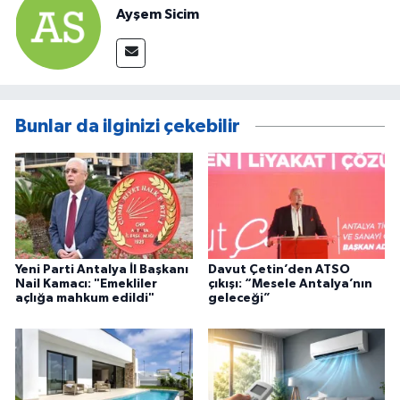
Ayşem Sicim
Bunlar da ilginizi çekebilir
Yeni Parti Antalya İl Başkanı
Davut Çetin’den ATSO
Nail Kamacı: "Emekliler
çıkışı: “Mesele Antalya’nın
açlığa mahkum edildi"
geleceği”