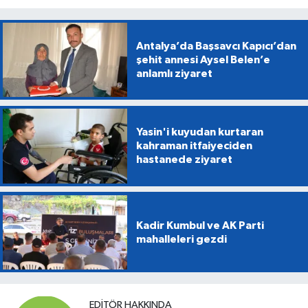
Antalya’da Başsavcı Kapıcı’dan
şehit annesi Aysel Belen’e
anlamlı ziyaret
Yasin'i kuyudan kurtaran
kahraman itfaiyeciden
hastanede ziyaret
Kadir Kumbul ve AK Parti
mahalleleri gezdi
EDITÖR HAKKINDA