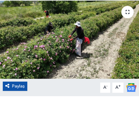
Eğitim
Sağlık
Magazin
Turizm
Çevre
Paylaş
-
+
A
A
Kültür ve Sanat
Sivil Toplum
Tarım
Bilim ve Teknoloji