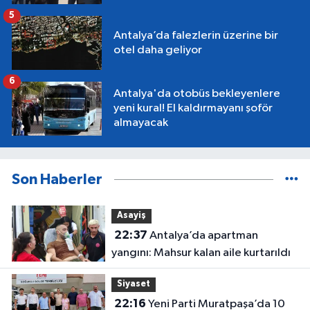
5
Antalya’da falezlerin üzerine bir
otel daha geliyor
6
Antalya'da otobüs bekleyenlere
yeni kural! El kaldırmayanı şoför
almayacak
Son Haberler
Asayiş
22:37
Antalya’da apartman
yangını: Mahsur kalan aile kurtarıldı
Siyaset
22:16
Yeni Parti Muratpaşa’da 10