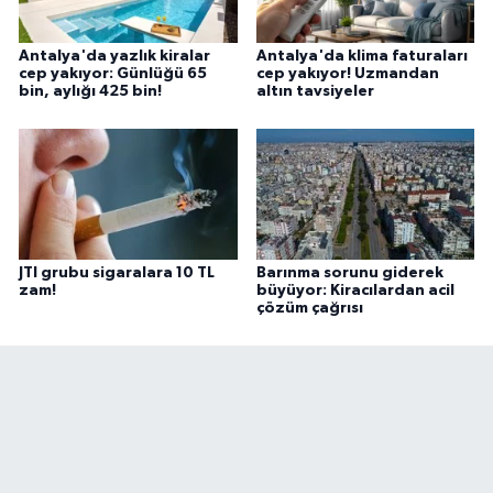
Antalya'da yazlık kiralar
Antalya'da klima faturaları
cep yakıyor: Günlüğü 65
cep yakıyor! Uzmandan
bin, aylığı 425 bin!
altın tavsiyeler
JTI grubu sigaralara 10 TL
Barınma sorunu giderek
zam!
büyüyor: Kiracılardan acil
çözüm çağrısı