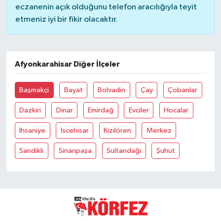
eczanenin açık olduğunu telefon aracılığıyla teyit
etmeniz iyi bir fikir olacaktır.
Güvenlik
Resmi İlanlar
Afyonkarahisar Diğer İlçeler
Başmakçi
Bayat
Bolvadin
Çay
Çobanlar
Dazkiri
Dinar
Emirdağ
Evciler
Hocalar
İhsaniye
İscehisar
Kizilören
Merkez
Sandikli
Sinanpaşa
Sultandaği
Şuhut