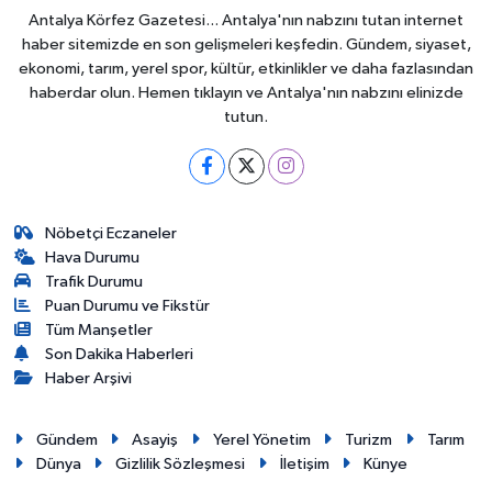
Antalya Körfez Gazetesi... Antalya'nın nabzını tutan internet
haber sitemizde en son gelişmeleri keşfedin. Gündem, siyaset,
ekonomi, tarım, yerel spor, kültür, etkinlikler ve daha fazlasından
haberdar olun. Hemen tıklayın ve Antalya'nın nabzını elinizde
tutun.
Nöbetçi Eczaneler
Hava Durumu
Trafik Durumu
Puan Durumu ve Fikstür
Tüm Manşetler
Son Dakika Haberleri
Haber Arşivi
Gündem
Asayiş
Yerel Yönetim
Turizm
Tarım
Dünya
Gizlilik Sözleşmesi
İletişim
Künye