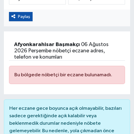
Eğitim
Paylaş
Sağlık
Magazin
Afyonkarahisar
Başmakçı
06 Ağustos
2026 Perşembe nöbetçi eczane adres,
Turizm
telefon ve konumları
Çevre
Bu bölgede nöbetçi bir eczane bulunamadı.
Kültür ve Sanat
Sivil Toplum
Her eczane gece boyunca açık olmayabilir, bazıları
sadece gerektiğinde açık kalabilir veya
Tarım
beklenmedik durumlar nedeniyle nöbete
gelemeyebilir. Bu nedenle, yola çıkmadan önce
Bilim ve Teknoloji