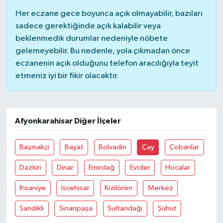
Her eczane gece boyunca açık olmayabilir, bazıları
Güvenlik
sadece gerektiğinde açık kalabilir veya
beklenmedik durumlar nedeniyle nöbete
Resmi İlanlar
gelemeyebilir. Bu nedenle, yola çıkmadan önce
eczanenin açık olduğunu telefon aracılığıyla teyit
etmeniz iyi bir fikir olacaktır.
Afyonkarahisar Diğer İlçeler
Başmakçi
Bayat
Bolvadin
Çay
Çobanlar
Dazkiri
Dinar
Emirdağ
Evciler
Hocalar
İhsaniye
İscehisar
Kizilören
Merkez
Sandikli
Sinanpaşa
Sultandaği
Şuhut