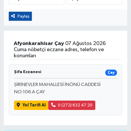
Eğitim
Paylaş
Sağlık
Magazin
Afyonkarahisar
Çay
07 Ağustos 2026
Cuma nöbetçi eczane adres, telefon ve
Turizm
konumları
Çevre
Şifa Eczanesi
Çay
ŞİRİNEVLER MAHALLESİ İNÖNÜ CADDESİ
Kültür ve Sanat
NO:106 A ÇAY
Sivil Toplum
Yol Tarifi Al
0 (272) 632 47 20
Tarım
Bilim ve Teknoloji