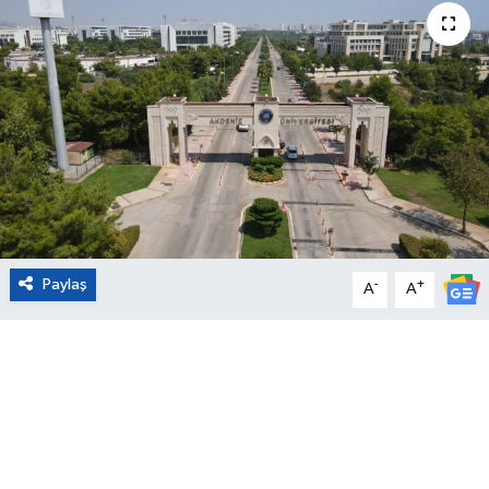
Eğitim
Sağlık
Magazin
Turizm
Çevre
Paylaş
-
+
A
A
Kültür ve Sanat
Sivil Toplum
Tarım
Bilim ve Teknoloji