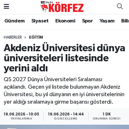
Gündem
Siyaset
Ekonomi
Spor
Yaşam
Bil
Gündem
Nöbetçi Eczaneler
Siyaset
Hava Durumu
HABERLER
EĞITIM
Akdeniz Üniversitesi dünya
Yerel Yönetim
Trafik Durumu
üniversiteleri listesinde
yerini aldı
Ekonomi
Süper Lig Puan Durumu ve Fikstür
QS 2027 Dünya Üniversiteleri Sıralaması
Spor
Tüm Manşetler
açıklandı. Geçen yıl listede bulunmayan Akdeniz
Üniversitesi, bu yıl dünyanın en iyi üniversitelerinin
Yaşam
Son Dakika Haberleri
yer aldığı sıralamaya girme başarısı gösterdi.
Asayiş
Haber Arşivi
19.06.2026 - 10:05
19.06.2026 - 14:44
1 DK
YAYINLANMA
GÜNCELLEME
OKUNMA SÜRESI
Dünya