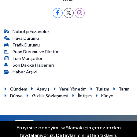
Nöbetçi Eczaneler
Hava Durumu
Trafik Durumu
Puan Durumu ve Fikstür
Tüm Manşetler
Son Dakika Haberleri
Haber Arşivi
Gündem
Asayiş
Yerel Yönetim
Turizm
Tarım
Dünya
Gizlilik Sözleşmesi
İletişim
Künye
RSS
Copyright © 2012. Her hakkı saklıdır.
En iyi site deneyimi sağlamak için çerezlerden
faydalanıyoruz. Detaylar için lütfen tıklayın.