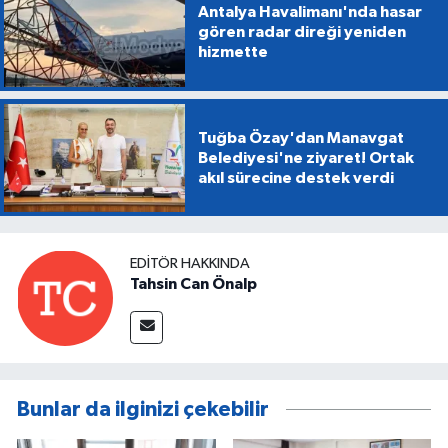
Antalya Havalimanı'nda hasar
gören radar direği yeniden
hizmette
Tuğba Özay'dan Manavgat
Belediyesi'ne ziyaret! Ortak
akıl sürecine destek verdi
EDITÖR HAKKINDA
Tahsin Can Önalp
Bunlar da ilginizi çekebilir