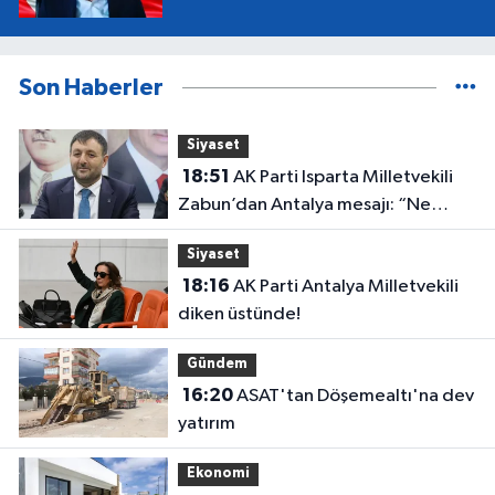
Son Haberler
Siyaset
18:51
AK Parti Isparta Milletvekili
Zabun’dan Antalya mesajı: “Ne
dediysek o”
Siyaset
18:16
AK Parti Antalya Milletvekili
diken üstünde!
Gündem
16:20
ASAT'tan Döşemealtı'na dev
yatırım
Ekonomi