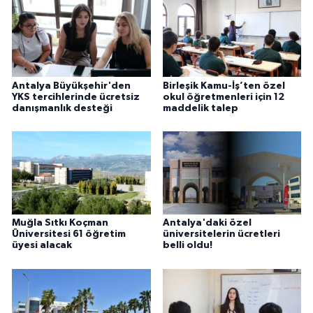
Antalya Büyükşehir'den
Birleşik Kamu-İş’ten özel
YKS tercihlerinde ücretsiz
okul öğretmenleri için 12
danışmanlık desteği
maddelik talep
Muğla Sıtkı Koçman
Antalya'daki özel
Üniversitesi 61 öğretim
üniversitelerin ücretleri
üyesi alacak
belli oldu!