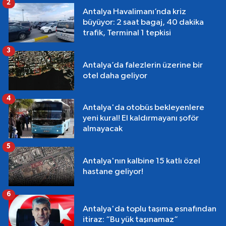
2
Antalya Havalimanı’nda kriz
büyüyor: 2 saat bagaj, 40 dakika
trafik, Terminal 1 tepkisi
3
Antalya’da falezlerin üzerine bir
otel daha geliyor
4
Antalya'da otobüs bekleyenlere
yeni kural! El kaldırmayanı şoför
almayacak
5
Antalya'nın kalbine 15 katlı özel
hastane geliyor!
6
Antalya'da toplu taşıma esnafından
itiraz: “Bu yük taşınamaz”