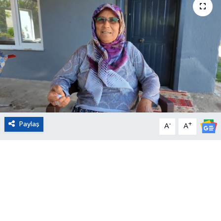
Eğitim
Sağlık
Magazin
Turizm
Çevre
Paylaş
-
+
A
A
Kültür ve Sanat
Sivil Toplum
Tarım
Bilim ve Teknoloji