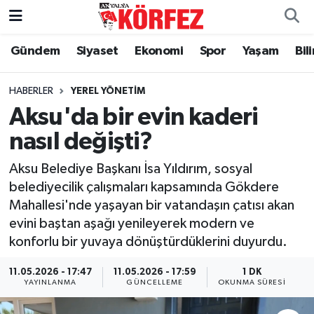
Gündem
Siyaset
Ekonomi
Spor
Yaşam
Bil
Gündem
Nöbetçi Eczaneler
Siyaset
Hava Durumu
HABERLER
YEREL YÖNETIM
Aksu'da bir evin kaderi
Yerel Yönetim
Trafik Durumu
nasıl değişti?
Ekonomi
Süper Lig Puan Durumu ve Fikstür
Aksu Belediye Başkanı İsa Yıldırım, sosyal
belediyecilik çalışmaları kapsamında Gökdere
Spor
Tüm Manşetler
Mahallesi'nde yaşayan bir vatandaşın çatısı akan
evini baştan aşağı yenileyerek modern ve
Yaşam
Son Dakika Haberleri
konforlu bir yuvaya dönüştürdüklerini duyurdu.
Asayiş
Haber Arşivi
11.05.2026 - 17:47
11.05.2026 - 17:59
1 DK
YAYINLANMA
GÜNCELLEME
OKUNMA SÜRESI
Dünya