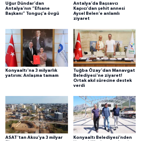
Uğur Dündar’dan
Antalya’da Başsavcı
Antalya’nın “Efsane
Kapıcı’dan şehit annesi
Başkanı” Tonguç’a övgü
Aysel Belen’e anlamlı
ziyaret
Konyaaltı'na 3 milyarlık
Tuğba Özay'dan Manavgat
yatırım: Anlaşma tamam
Belediyesi'ne ziyaret!
Ortak akıl sürecine destek
verdi
ASAT'tan Aksu’ya 3 milyar
Konyaaltı Belediyesi’nden