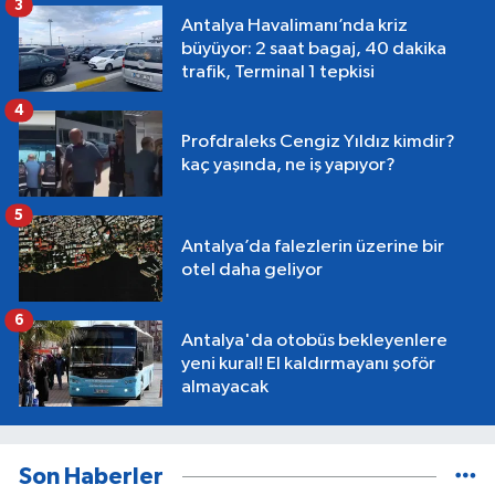
3
Antalya Havalimanı’nda kriz
büyüyor: 2 saat bagaj, 40 dakika
trafik, Terminal 1 tepkisi
4
Profdraleks Cengiz Yıldız kimdir?
kaç yaşında, ne iş yapıyor?
5
Antalya’da falezlerin üzerine bir
otel daha geliyor
6
Antalya'da otobüs bekleyenlere
yeni kural! El kaldırmayanı şoför
almayacak
Son Haberler