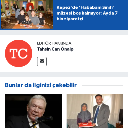
Kepez’de ‘Hababam Sınıfı’
müzesi boş kalmıyor: Ayda 7
bin ziyaretçi
EDITÖR HAKKINDA
Tahsin Can Önalp
Bunlar da ilginizi çekebilir