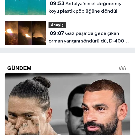
09:53
Antalya’nın el değmemiş
koyu plastik çöplüğüne döndü!
Asayiş
09:07
Gazipaşa’da gece çıkan
orman yangını söndürüldü, D-400
trafiğe açıldı