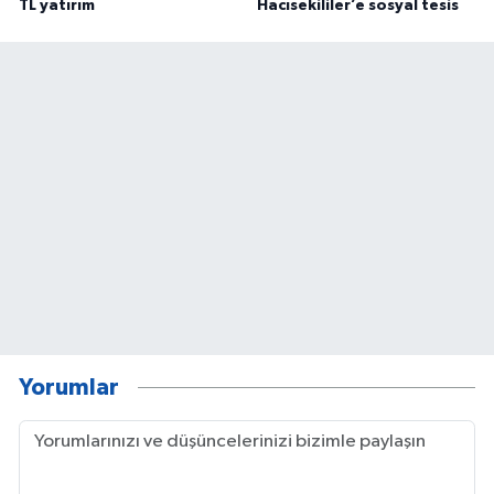
TL yatırım
Hacısekililer’e sosyal tesis
Yorumlar