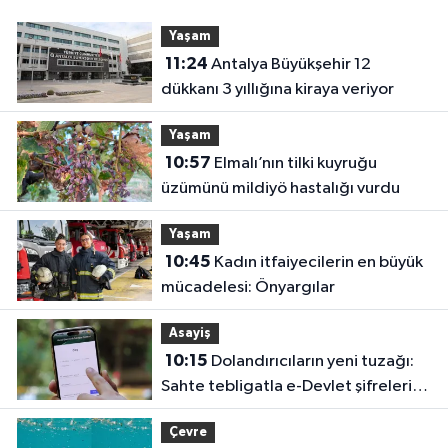
Yaşam
11:24
Antalya Büyükşehir 12
dükkanı 3 yıllığına kiraya veriyor
Yaşam
10:57
Elmalı’nın tilki kuyruğu
üzümünü mildiyö hastalığı vurdu
Yaşam
10:45
Kadın itfaiyecilerin en büyük
mücadelesi: Önyargılar
Asayiş
10:15
Dolandırıcıların yeni tuzağı:
Sahte tebligatla e-Devlet şifrelerini
çalıyorlar
Çevre