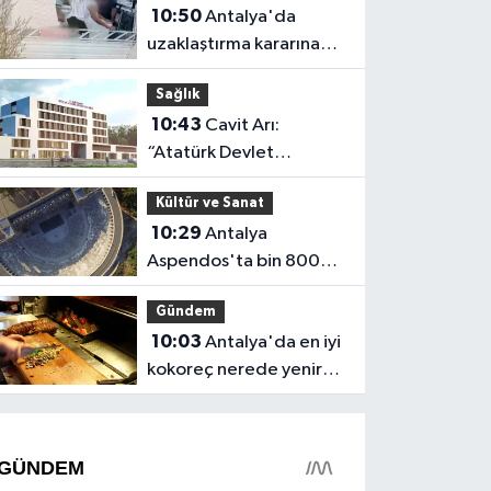
10:50
Antalya'da
uzaklaştırma kararına
rağmen evi boşaltıp
Sağlık
götürdü
10:43
Cavit Arı:
“Atatürk Devlet
Hastanesi'nde 300
Kültür ve Sanat
yatak kapasitesi
10:29
Antalya
yetersiz”
Aspendos'ta bin 800
yıllık şifa sembolü
Gündem
bulundu
10:03
Antalya'da en iyi
kokoreç nerede yenir?
Yüksek puanlı yerler