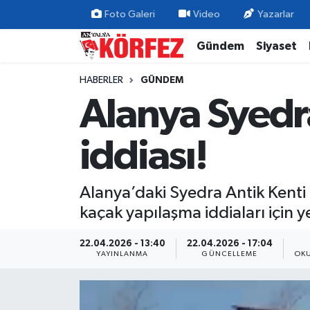
Foto Galeri
Video
Yazarlar
Gündem
Siyaset
Gündem
Nöbetçi Eczaneler
HABERLER
GÜNDEM
Siyaset
Hava Durumu
Alanya Syedra
Yerel Yönetim
Trafik Durumu
iddiası!
Ekonomi
Süper Lig Puan Durumu ve Fikstür
Alanya’daki Syedra Antik Kenti 
Spor
Tüm Manşetler
kaçak yapılaşma iddiaları için ye
Yaşam
Son Dakika Haberleri
22.04.2026 - 13:40
22.04.2026 - 17:04
YAYINLANMA
GÜNCELLEME
OKU
Asayiş
Haber Arşivi
Dünya