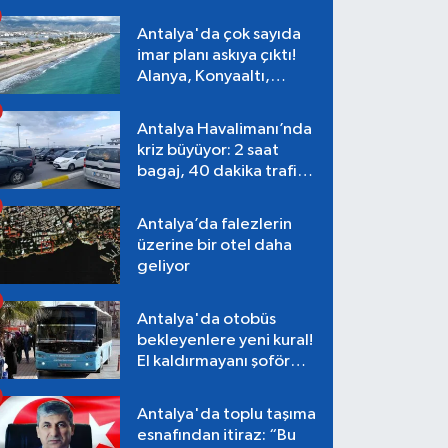
Antalya'da çok sayıda
imar planı askıya çıktı!
Alanya, Konyaaltı,
Muratpaşa, Aksu
Antalya Havalimanı’nda
kriz büyüyor: 2 saat
bagaj, 40 dakika trafik,
Terminal 1 tepkisi
Antalya’da falezlerin
üzerine bir otel daha
geliyor
Antalya'da otobüs
bekleyenlere yeni kural!
El kaldırmayanı şoför
almayacak
Antalya'da toplu taşıma
esnafından itiraz: “Bu