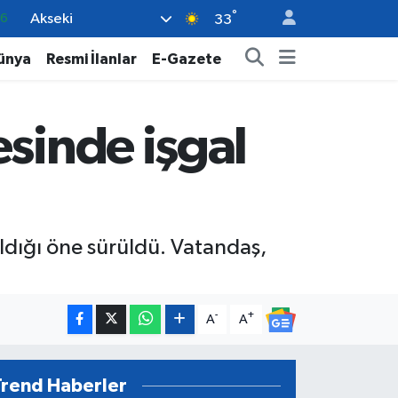
°
Akseki
05
33
18
ünya
Resmi İlanlar
E-Gazete
22
39
sinde işgal
0
66
ıldığı öne sürüldü. Vatandaş,
-
+
A
A
Trend Haberler