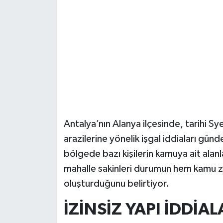
Güvenlik
Resmi İlanlar
Antalya’nın Alanya ilçesinde, tarihi S
arazilerine yönelik işgal iddiaları günd
bölgede bazı kişilerin kamuya ait alanl
mahalle sakinleri durumun hem kamu za
oluşturduğunu belirtiyor.
İZİNSİZ YAPI İDDİAL