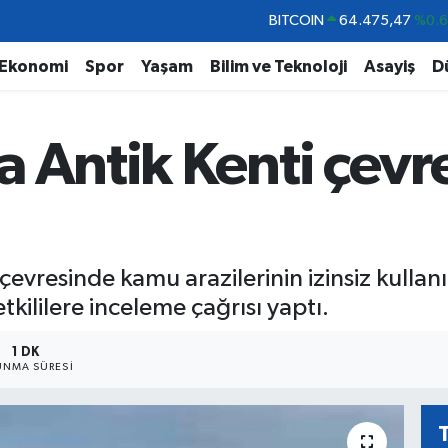
DOLAR
47,5971
%0.
EURO
55,1336
%0.
Ekonomi
Spor
Yaşam
Bilim ve Teknoloji
Asayiş
D
STERLİN
64,2534
%0.
GRAM ALTIN
6518.23
%0.
 Antik Kenti çevre
BİST100
13.703
%
BITCOIN
64.475,47
%0.
çevresinde kamu arazilerinin izinsiz kullan
tkililere inceleme çağrısı yaptı.
1 DK
NMA SÜRESI