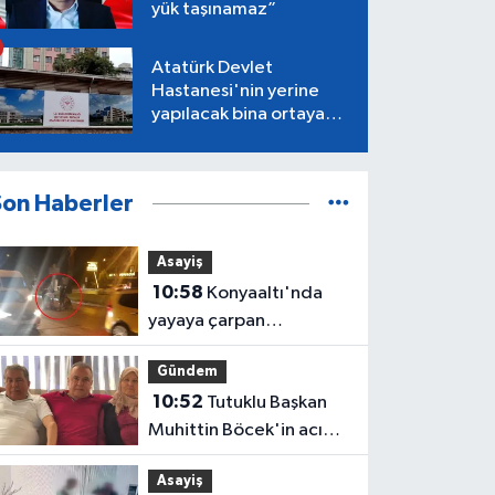
yük taşınamaz”
Atatürk Devlet
Hastanesi'nin yerine
yapılacak bina ortaya
çıktı
Son Haberler
Asayiş
10:58
Konyaaltı'nda
yayaya çarpan
motosiklet sürücüsü
Gündem
öldü, yaya ağır yaralı
10:52
Tutuklu Başkan
Muhittin Böcek'in acı
günü
Asayiş