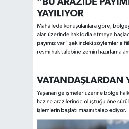
“BU ARAZİDE PAYIM
YAYILIYOR
Mahallede konuşulanlara göre, bölgeyl
alan üzerinde hak iddia etmeye başladı
payımız var” şeklindeki söylemlerle fiil
resmi hak talebine zemin hazırlama amac
VATANDAŞLARDAN Y
Yaşanan gelişmeler üzerine bölge halkı
hazine arazilerinde oluştuğu öne sürüle
işlemlerin başlatılmasını talep ediyor.