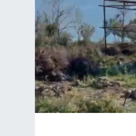
Eğitim
Sağlık
Magazin
Turizm
Çevre
Kültür ve Sanat
Sivil Toplum
Tarım
Bilim ve Teknoloji