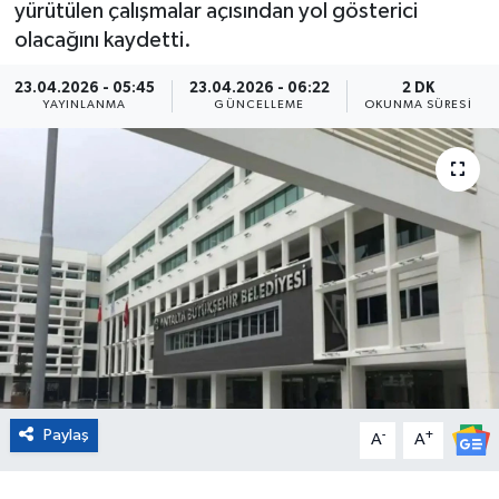
yürütülen çalışmalar açısından yol gösterici
olacağını kaydetti.
Eğitim
23.04.2026 - 05:45
23.04.2026 - 06:22
2 DK
Sağlık
YAYINLANMA
GÜNCELLEME
OKUNMA SÜRESI
Magazin
Turizm
Çevre
Kültür ve Sanat
Sivil Toplum
Paylaş
Tarım
-
+
A
A
Bilim ve Teknoloji