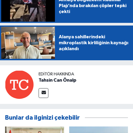
Plajı’nda bırakılan çöpler tepki
çekti
Alanya sahillerindeki
mikroplastik kirliliğinin kaynağı
açıklandı
EDITÖR HAKKINDA
Tahsin Can Önalp
Bunlar da ilginizi çekebilir