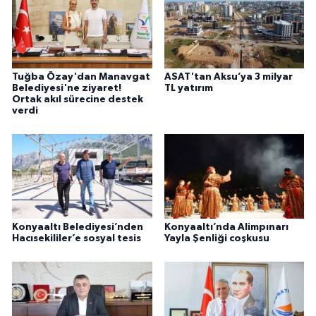
Tuğba Özay'dan Manavgat
ASAT'tan Aksu’ya 3 milyar
Belediyesi'ne ziyaret!
TL yatırım
Ortak akıl sürecine destek
verdi
Konyaaltı Belediyesi’nden
Konyaaltı’nda Alimpınarı
Hacısekililer’e sosyal tesis
Yayla Şenliği coşkusu