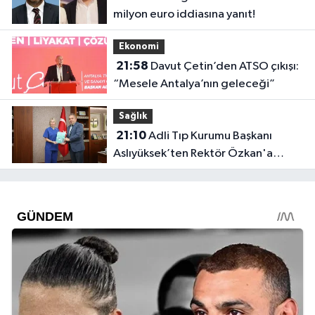
milyon euro iddiasına yanıt!
Ekonomi
21:58
Davut Çetin’den ATSO çıkışı:
“Mesele Antalya’nın geleceği”
Sağlık
21:10
Adli Tıp Kurumu Başkanı
Aslıyüksek’ten Rektör Özkan'a
davet