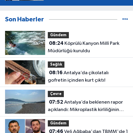
Son Haberler
Gündem
08:24
Köprülü Kanyon Millî Park
Müdürlüğü kuruldu
Sağlık
08:16
Antalya’da çikolatalı
gofretin içinden kurt çıktı!
Çevre
07:52
Antalya’da beklenen rapor
açıklandı: Mikroplastik kirliliğinin
kaynağı belli oldu
Gündem
07:46
Veli Ağbaba'dan TBMM'de 1