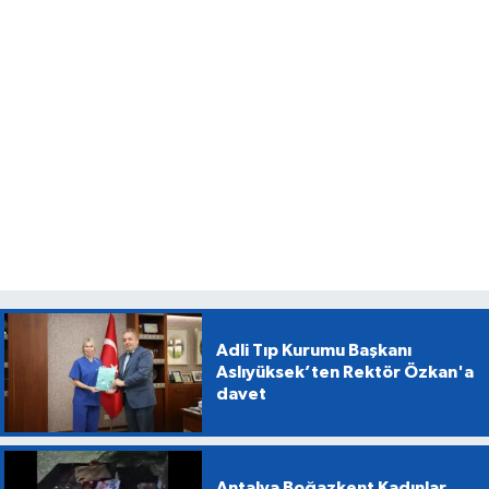
Adli Tıp Kurumu Başkanı
Aslıyüksek’ten Rektör Özkan'a
davet
Antalya Boğazkent Kadınlar