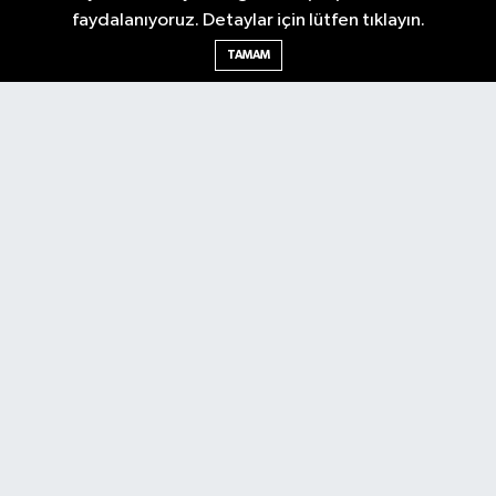
faydalanıyoruz. Detaylar için lütfen tıklayın.
TAMAM
Antalya Körfez Gazetesi... Antalya'nın nabzını tutan internet
haber sitemizde en son gelişmeleri keşfedin. Gündem, siyaset,
ekonomi, tarım, yerel spor, kültür, etkinlikler ve daha fazlasından
haberdar olun. Hemen tıklayın ve Antalya'nın nabzını elinizde
tutun.