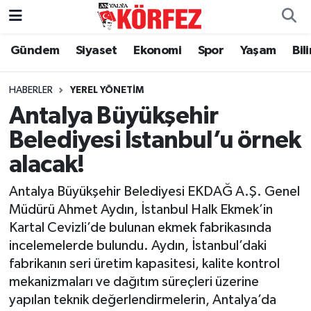
Gündem
Siyaset
Ekonomi
Spor
Yaşam
Bil
Gündem
Nöbetçi Eczaneler
Siyaset
Hava Durumu
HABERLER
YEREL YÖNETIM
Antalya Büyükşehir
Yerel Yönetim
Trafik Durumu
Belediyesi İstanbul’u örnek
alacak!
Ekonomi
Süper Lig Puan Durumu ve Fikstür
Antalya Büyükşehir Belediyesi EKDAĞ A.Ş. Genel
Spor
Tüm Manşetler
Müdürü Ahmet Aydın, İstanbul Halk Ekmek’in
Kartal Cevizli’de bulunan ekmek fabrikasında
Yaşam
Son Dakika Haberleri
incelemelerde bulundu. Aydın, İstanbul’daki
fabrikanın seri üretim kapasitesi, kalite kontrol
Asayiş
Haber Arşivi
mekanizmaları ve dağıtım süreçleri üzerine
yapılan teknik değerlendirmelerin, Antalya’da
Dünya