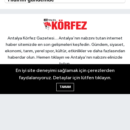
Antalya Körfez Gazetesi... Antalya'nın nabzını tutan internet
haber sitemizde en son gelişmeleri keşfedin. Gündem, siyaset,
ekonomi, tarım, yerel spor, kültür, etkinlikler ve daha fazlasından
haberdar olun. Hemen tıklayın ve Antalya'nın nabzını elinizde
tutun.
En iyi site deneyimi sağlamak için çerezlerden
faydalanıyoruz. Detaylar için lütfen tıklayın.
TAMAM
Nöbetçi Eczaneler
Hava Durumu
Trafik Durumu
Puan Durumu ve Fikstür
Tüm Manşetler
Son Dakika Haberleri