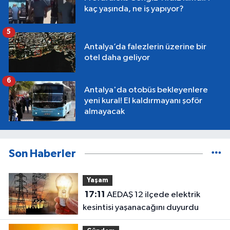
kaç yaşında, ne iş yapıyor?
5
Antalya’da falezlerin üzerine bir
otel daha geliyor
6
Antalya'da otobüs bekleyenlere
yeni kural! El kaldırmayanı şoför
almayacak
Son Haberler
Yaşam
17:11
AEDAŞ 12 ilçede elektrik
kesintisi yaşanacağını duyurdu