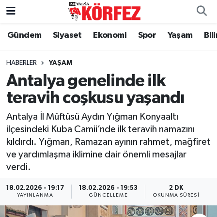
Gündem
Siyaset
Ekonomi
Spor
Yaşam
Bil
Gündem
Nöbetçi Eczaneler
Siyaset
Hava Durumu
HABERLER
YAŞAM
Antalya genelinde ilk
Yerel Yönetim
Trafik Durumu
teravih coşkusu yaşandı
Ekonomi
Süper Lig Puan Durumu ve Fikstür
Antalya İl Müftüsü Aydın Yığman Konyaaltı
ilçesindeki Kuba Camii’nde ilk teravih namazını
Spor
Tüm Manşetler
kıldırdı. Yığman, Ramazan ayının rahmet, mağfiret
ve yardımlaşma iklimine dair önemli mesajlar
Yaşam
Son Dakika Haberleri
verdi.
Asayiş
Haber Arşivi
18.02.2026 - 19:17
18.02.2026 - 19:53
2 DK
YAYINLANMA
GÜNCELLEME
OKUNMA SÜRESI
Dünya