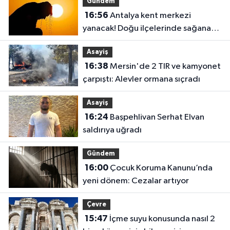
Gündem
16:56
Antalya kent merkezi
yanacak! Doğu ilçelerinde sağanak
bekleniyor
Asayiş
16:38
Mersin'de 2 TIR ve kamyonet
çarpıştı: Alevler ormana sıçradı
Asayiş
16:24
Başpehlivan Serhat Elvan
saldırıya uğradı
Gündem
16:00
Çocuk Koruma Kanunu’nda
yeni dönem: Cezalar artıyor
Çevre
15:47
İçme suyu konusunda nasıl 2