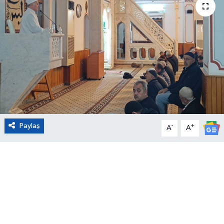
Eğitim
Sağlık
Magazin
Turizm
Çevre
Paylaş
-
+
A
A
Kültür ve Sanat
Sivil Toplum
Tarım
Bilim ve Teknoloji