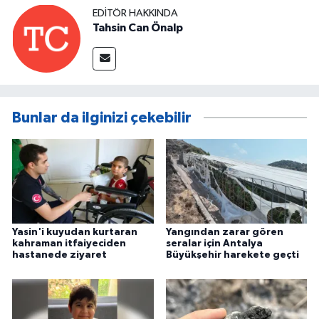
EDITÖR HAKKINDA
Tahsin Can Önalp
Bunlar da ilginizi çekebilir
Yasin'i kuyudan kurtaran
Yangından zarar gören
kahraman itfaiyeciden
seralar için Antalya
hastanede ziyaret
Büyükşehir harekete geçti