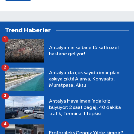
Trend Haberler
1
Antalya'nın kalbine 15 katlı özel
hastane geliyor!
2
Antalya'da çok sayıda imar planı
askıya çıktı! Alanya, Konyaaltı,
Muratpaşa, Aksu
3
Antalya Havalimanı’nda kriz
büyüyor: 2 saat bagaj, 40 dakika
trafik, Terminal 1 tepkisi
4
Profdraleks Cengiz Yıldız kimdir?