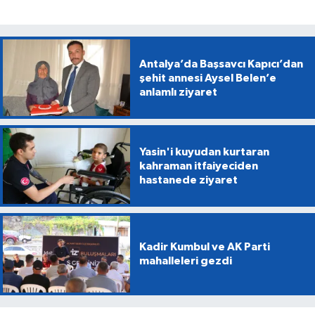
Antalya’da Başsavcı Kapıcı’dan
şehit annesi Aysel Belen’e
anlamlı ziyaret
Yasin'i kuyudan kurtaran
kahraman itfaiyeciden
hastanede ziyaret
Kadir Kumbul ve AK Parti
mahalleleri gezdi