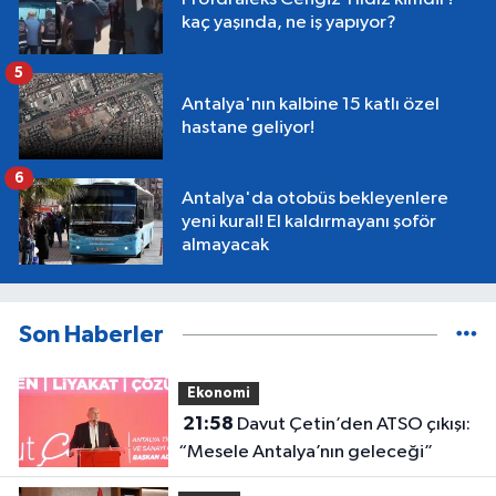
kaç yaşında, ne iş yapıyor?
5
Antalya'nın kalbine 15 katlı özel
hastane geliyor!
6
Antalya'da otobüs bekleyenlere
yeni kural! El kaldırmayanı şoför
almayacak
Son Haberler
Ekonomi
21:58
Davut Çetin’den ATSO çıkışı:
“Mesele Antalya’nın geleceği”