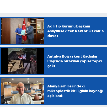
Adli Tıp Kurumu Başkanı
Aslıyüksek’ten Rektör Özkan'a
davet
Antalya Boğazkent Kadınlar
Plajı’nda bırakılan çöpler tepki
çekti
Alanya sahillerindeki
mikroplastik kirliliğinin kaynağı
açıklandı