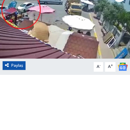
Eğitim
Sağlık
Magazin
Turizm
Paylaş
-
+
A
A
Çevre
Kültür ve Sanat
Sivil Toplum
Tarım
Bilim ve Teknoloji