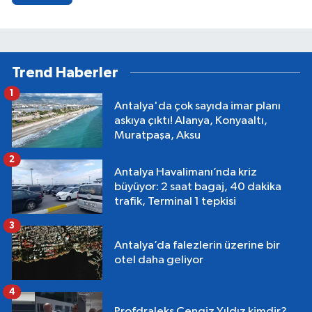
Trend Haberler
1
Antalya'da çok sayıda imar planı
askıya çıktı! Alanya, Konyaaltı,
Muratpaşa, Aksu
2
Antalya Havalimanı’nda kriz
büyüyor: 2 saat bagaj, 40 dakika
trafik, Terminal 1 tepkisi
3
Antalya’da falezlerin üzerine bir
otel daha geliyor
4
Profdraleks Cengiz Yıldız kimdir?