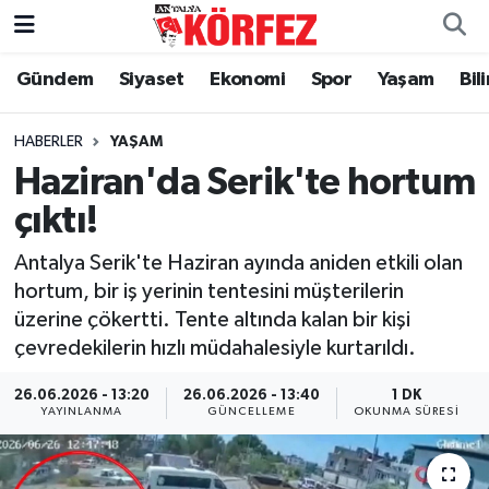
Gündem
Siyaset
Ekonomi
Spor
Yaşam
Bil
Gündem
Nöbetçi Eczaneler
Siyaset
Hava Durumu
HABERLER
YAŞAM
Haziran'da Serik'te hortum
Yerel Yönetim
Trafik Durumu
çıktı!
Ekonomi
Süper Lig Puan Durumu ve Fikstür
Antalya Serik'te Haziran ayında aniden etkili olan
hortum, bir iş yerinin tentesini müşterilerin
Spor
Tüm Manşetler
üzerine çökertti. Tente altında kalan bir kişi
çevredekilerin hızlı müdahalesiyle kurtarıldı.
Yaşam
Son Dakika Haberleri
26.06.2026 - 13:20
26.06.2026 - 13:40
1 DK
YAYINLANMA
GÜNCELLEME
OKUNMA SÜRESI
Asayiş
Haber Arşivi
Dünya