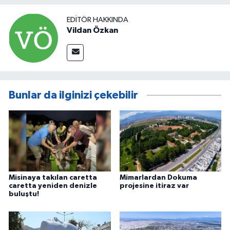
EDITÖR HAKKINDA
Vildan Özkan
Bunlar da ilginizi çekebilir
Misinaya takılan caretta
Mimarlardan Dokuma
caretta yeniden denizle
projesine itiraz var
buluştu!