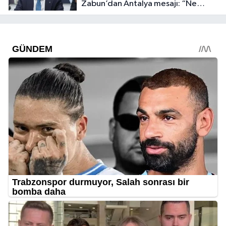
Zabun’dan Antalya mesajı: “Ne
dediysek o”