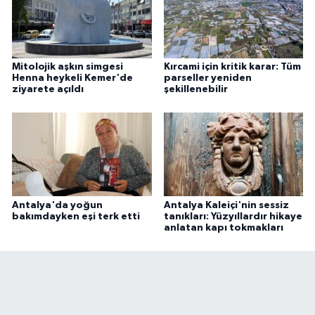
Mitolojik aşkın simgesi
Kırcami için kritik karar: Tüm
Henna heykeli Kemer'de
parseller yeniden
ziyarete açıldı
şekillenebilir
Antalya'da yoğun
Antalya Kaleiçi'nin sessiz
bakımdayken eşi terk etti
tanıkları: Yüzyıllardır hikaye
anlatan kapı tokmakları