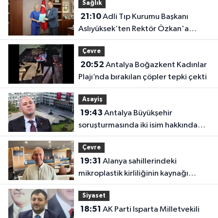
Sağlık
21:10
Adli Tıp Kurumu Başkanı
Aslıyüksek’ten Rektör Özkan'a
davet
Çevre
20:52
Antalya Boğazkent Kadınlar
Plajı’nda bırakılan çöpler tepki çekti
Asayiş
19:43
Antalya Büyükşehir
soruşturmasında iki isim hakkında
yeni karar
Çevre
19:31
Alanya sahillerindeki
mikroplastik kirliliğinin kaynağı
açıklandı
Siyaset
18:51
AK Parti Isparta Milletvekili