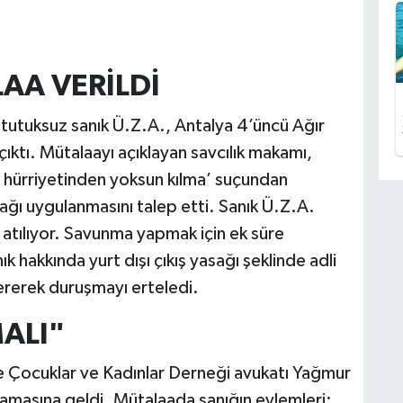
A VERİLDİ
n tutuksuz sanık Ü.Z.A., Antalya 4’üncü Ağır
ktı. Mütalaayı açıklayan savcılık makamı,
şiyi hürriyetinden yoksun kılma’ suçundan
asağı uygulanmasını talep etti. Sanık Ü.Z.A.
atılıyor. Savunma yapmak için ek süre
 hakkında yurt dışı çıkış yasağı şeklinde adli
ererek duruşmayı erteledi.
ALI"
 Çocuklar ve Kadınlar Derneği avukatı Yağmur
amasına geldi. Mütalaada sanığın eylemleri;