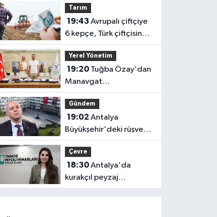
Tarım
uygulanacak! Yolculara
19:43
Avrupalı çiftçiye
uyarı
6 kepçe, Türk çiftçisine 1
kaşık!
Yerel Yönetim
19:20
Tuğba Özay'dan
Manavgat
Belediyesi'ne ziyaret!
Gündem
Ortak akıl sürecine
19:02
Antalya
destek verdi
Büyükşehir'deki rüşvet
soruşturmasında 2
Çevre
gözaltı
18:30
Antalya'da
kurakçıl peyzaj
tartışması: "Kentlerimiz
doğadan koparılıyor"