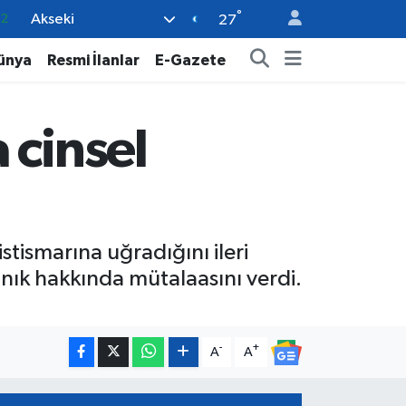
°
Akseki
08
27
02
ünya
Resmi İlanlar
E-Gazete
16
4
 cinsel
11
32
stismarına uğradığını ileri
anık hakkında mütalaasını verdi.
-
+
A
A