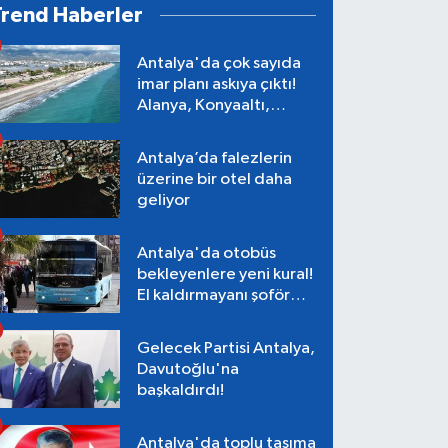
Trend Haberler
Antalya'da çok sayıda
imar planı askıya çıktı!
Alanya, Konyaaltı,
Muratpaşa, Aksu
Antalya’da falezlerin
üzerine bir otel daha
geliyor
Antalya'da otobüs
bekleyenlere yeni kural!
El kaldırmayanı şoför
almayacak
Gelecek Partisi Antalya,
Davutoğlu'na
başkaldırdı!
Antalya'da toplu taşıma