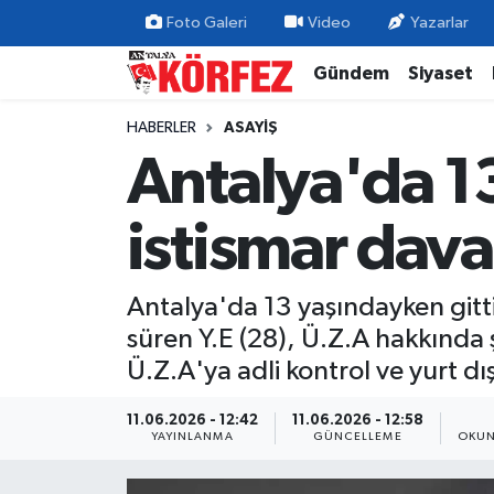
Foto Galeri
Video
Yazarlar
Gündem
Siyaset
Gündem
Nöbetçi Eczaneler
HABERLER
ASAYIŞ
Siyaset
Hava Durumu
Antalya'da 13
Yerel Yönetim
Trafik Durumu
istismar dava
Ekonomi
Süper Lig Puan Durumu ve Fikstür
Antalya'da 13 yaşındayken gitti
Spor
Tüm Manşetler
süren Y.E (28), Ü.Z.A hakkında 
Yaşam
Son Dakika Haberleri
Ü.Z.A'ya adli kontrol ve yurt dışı
Asayiş
Haber Arşivi
11.06.2026 - 12:42
11.06.2026 - 12:58
YAYINLANMA
GÜNCELLEME
OKUN
Dünya