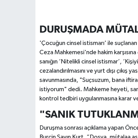
DURUŞMADA MÜTALA
'Çocuğun cinsel istismarı' ile suçlana
Ceza Mahkemesi'nde hakim karşısına çı
sanığın ‘Nitelikli cinsel istismar’, ‘Ki
cezalandırılmasını ve yurt dışı çıkış y
savunmasında, "Suçsuzum, bana iftira 
istiyorum" dedi. Mahkeme heyeti, sanık
kontrol tedbiri uygulanmasına karar v
"SANIK TUTUKLANM
Duruşma sonrası açıklama yapan Önce
Burçin Sayın Kurt, “Dosya, mütalaa aş