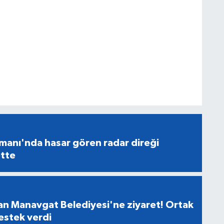
manı'nda hasar gören radar direği
tte
n Manavgat Belediyesi'ne ziyaret! Ortak
destek verdi