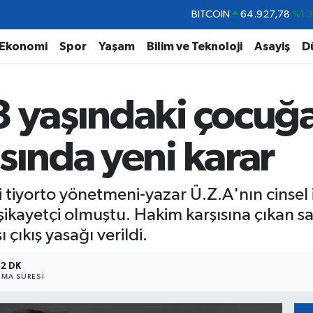
DOLAR
47,5894
%0.
EURO
55,0398
%-0.
Ekonomi
Spor
Yaşam
Bilim ve Teknoloji
Asayiş
D
STERLİN
64,1581
%0.
GRAM ALTIN
6508.83
%4.4
 yaşındaki çocuğa
BİST100
13.703
%
BITCOIN
64.927,78
%1.
sında yeni karar
 tiyorto yönetmeni-yazar Ü.Z.A'nın cinsel i
şikayetçi olmuştu. Hakim karşısına çıkan s
 çıkış yasağı verildi.
2 DK
MA SÜRESI