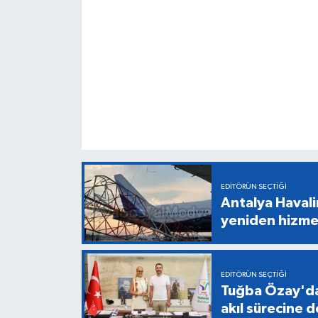
EDITÖRÜN SEÇTIĞI
Antalya Havali
yeniden hizme
EDITÖRÜN SEÇTIĞI
Tuğba Özay'da
akıl sürecine 