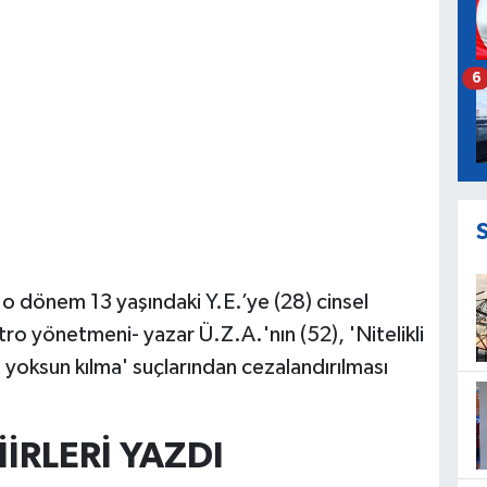
6
 o dönem 13 yaşındaki Y.E.’ye (28) cinsel
tro yönetmeni- yazar Ü.Z.A.'nın (52), 'Nitelikli
en yoksun kılma' suçlarından cezalandırılması
İRLERİ YAZDI