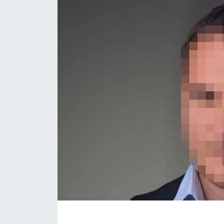
Eğitim
Sağlık
Magazin
Turizm
Çevre
Kültür ve Sanat
Sivil Toplum
Tarım
Bilim ve Teknoloji