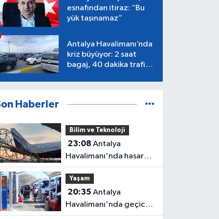
esnafından itiraz: “Bu
yük taşınamaz”
Antalya Havalimanı’nda
kriz büyüyor: 2 saat
bagaj, 40 dakika trafik,
Terminal 1 tepkisi
Son Haberler
Bilim ve Teknoloji
23:08
Antalya
Havalimanı'nda hasar
gören radar direği
Yaşam
yeniden hizmette
20:35
Antalya
Havalimanı'nda geçici
trafik düzenlemesi