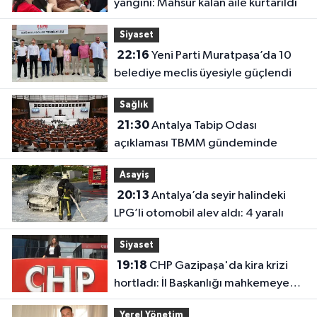
yangını: Mahsur kalan aile kurtarıldı
Siyaset
22:16
Yeni Parti Muratpaşa’da 10
belediye meclis üyesiyle güçlendi
Sağlık
21:30
Antalya Tabip Odası
açıklaması TBMM gündeminde
Asayiş
20:13
Antalya’da seyir halindeki
LPG’li otomobil alev aldı: 4 yaralı
Siyaset
19:18
CHP Gazipaşa'da kira krizi
hortladı: İl Başkanlığı mahkemeye
gitti
Yerel Yönetim