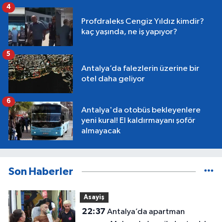
4
Profdraleks Cengiz Yıldız kimdir?
kaç yaşında, ne iş yapıyor?
5
Antalya’da falezlerin üzerine bir
otel daha geliyor
6
Antalya'da otobüs bekleyenlere
yeni kural! El kaldırmayanı şoför
almayacak
Son Haberler
Asayiş
22:37
Antalya’da apartman