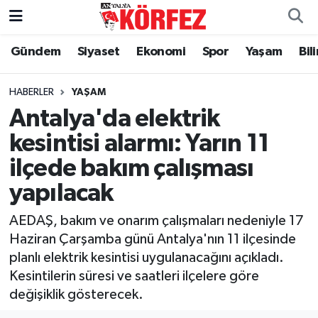
Gündem
Siyaset
Ekonomi
Spor
Yaşam
Bil
Gündem
Nöbetçi Eczaneler
Siyaset
Hava Durumu
HABERLER
YAŞAM
Antalya'da elektrik
Yerel Yönetim
Trafik Durumu
kesintisi alarmı: Yarın 11
ilçede bakım çalışması
Ekonomi
Süper Lig Puan Durumu ve Fikstür
yapılacak
Spor
Tüm Manşetler
AEDAŞ, bakım ve onarım çalışmaları nedeniyle 17
Yaşam
Son Dakika Haberleri
Haziran Çarşamba günü Antalya'nın 11 ilçesinde
planlı elektrik kesintisi uygulanacağını açıkladı.
Asayiş
Haber Arşivi
Kesintilerin süresi ve saatleri ilçelere göre
değişiklik gösterecek.
Dünya