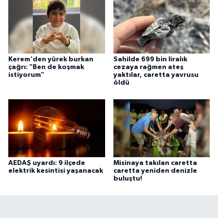
Kerem'den yürek burkan
Sahilde 699 bin liralık
çağrı: "Ben de koşmak
cezaya rağmen ateş
istiyorum"
yaktılar, caretta yavrusu
öldü
AEDAŞ uyardı: 9 ilçede
Misinaya takılan caretta
elektrik kesintisi yaşanacak
caretta yeniden denizle
buluştu!