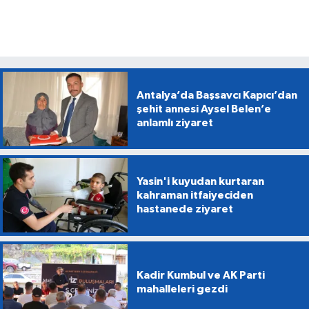
Antalya’da Başsavcı Kapıcı’dan
şehit annesi Aysel Belen’e
anlamlı ziyaret
Yasin'i kuyudan kurtaran
kahraman itfaiyeciden
hastanede ziyaret
Kadir Kumbul ve AK Parti
mahalleleri gezdi