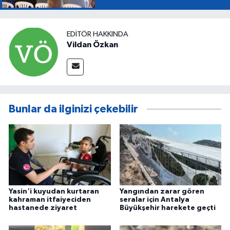
EDITÖR HAKKINDA
Vildan Özkan
Bunlar da ilginizi çekebilir
Yasin'i kuyudan kurtaran
Yangından zarar gören
kahraman itfaiyeciden
seralar için Antalya
hastanede ziyaret
Büyükşehir harekete geçti