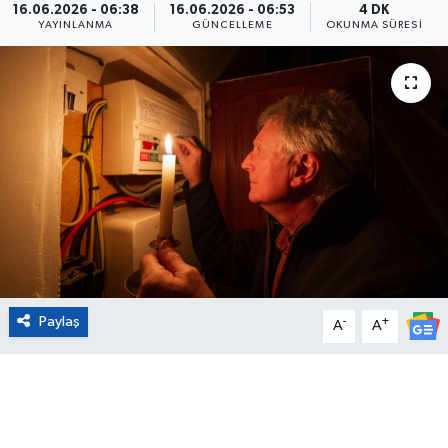
16.06.2026 - 06:38
16.06.2026 - 06:53
4 DK
YAYINLANMA
GÜNCELLEME
OKUNMA SÜRESI
Eğitim
Sağlık
Magazin
Turizm
Çevre
Kültür ve Sanat
Paylaş
-
+
A
A
Sivil Toplum
Tarım
Bilim ve Teknoloji