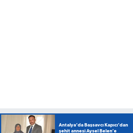
Antalya’da Başsavcı Kapıcı’dan
şehit annesi Aysel Belen’e