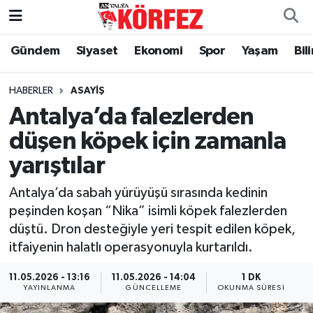
Gündem
Siyaset
Ekonomi
Spor
Yaşam
Bil
Gündem
Nöbetçi Eczaneler
Siyaset
Hava Durumu
HABERLER
ASAYIŞ
Antalya’da falezlerden
Yerel Yönetim
Trafik Durumu
düşen köpek için zamanla
yarıştılar
Ekonomi
Süper Lig Puan Durumu ve Fikstür
Antalya’da sabah yürüyüşü sırasında kedinin
Spor
Tüm Manşetler
peşinden koşan “Nika” isimli köpek falezlerden
düştü. Dron desteğiyle yeri tespit edilen köpek,
Yaşam
Son Dakika Haberleri
itfaiyenin halatlı operasyonuyla kurtarıldı.
Asayiş
Haber Arşivi
11.05.2026 - 13:16
11.05.2026 - 14:04
1 DK
YAYINLANMA
GÜNCELLEME
OKUNMA SÜRESI
Dünya