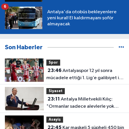
6
Antalya'da otobüs bekleyenlere
yeni kural! El kaldırmayanı şoför
almayacak
Son Haberler
Spor
23:46
Antalyaspor 12 yıl sonra
mücadele ettiği 1. Lig’e galibiyet ile
başladı
Siyaset
23:11
Antalya Milletvekili Kılıç:
"Ormanlar sadece alevlerle yok
olmuyor"
Asayiş
22:45
Kar maskeli 5 şüpheli 450 bin