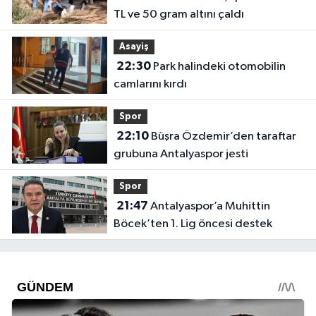
TL ve 50 gram altını çaldı
Asayiş
22:30
Park halindeki otomobilin
camlarını kırdı
Spor
22:10
Büşra Özdemir’den taraftar
grubuna Antalyaspor jesti
Spor
21:47
Antalyaspor’a Muhittin
Böcek’ten 1. Lig öncesi destek