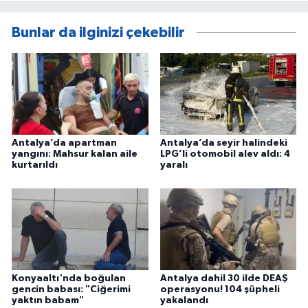
Bunlar da ilginizi çekebilir
Antalya’da apartman
Antalya’da seyir halindeki
yangını: Mahsur kalan aile
LPG’li otomobil alev aldı: 4
kurtarıldı
yaralı
Konyaaltı'nda boğulan
Antalya dahil 30 ilde DEAŞ
gencin babası: "Ciğerimi
operasyonu! 104 şüpheli
yaktın babam"
yakalandı