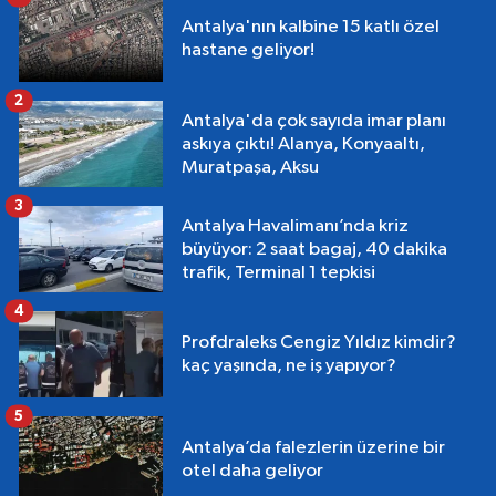
Antalya'nın kalbine 15 katlı özel
hastane geliyor!
2
Antalya'da çok sayıda imar planı
askıya çıktı! Alanya, Konyaaltı,
Muratpaşa, Aksu
3
Antalya Havalimanı’nda kriz
büyüyor: 2 saat bagaj, 40 dakika
trafik, Terminal 1 tepkisi
4
Profdraleks Cengiz Yıldız kimdir?
kaç yaşında, ne iş yapıyor?
5
Antalya’da falezlerin üzerine bir
otel daha geliyor