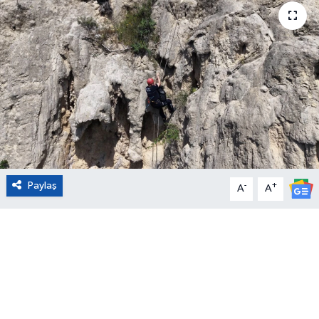
Eğitim
Sağlık
Magazin
Turizm
Çevre
Paylaş
-
+
A
A
Kültür ve Sanat
Sivil Toplum
Tarım
Bilim ve Teknoloji