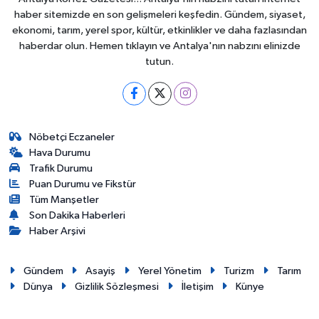
haber sitemizde en son gelişmeleri keşfedin. Gündem, siyaset,
ekonomi, tarım, yerel spor, kültür, etkinlikler ve daha fazlasından
haberdar olun. Hemen tıklayın ve Antalya'nın nabzını elinizde
tutun.
Nöbetçi Eczaneler
Hava Durumu
Trafik Durumu
Puan Durumu ve Fikstür
Tüm Manşetler
Son Dakika Haberleri
Haber Arşivi
Gündem
Asayiş
Yerel Yönetim
Turizm
Tarım
Dünya
Gizlilik Sözleşmesi
İletişim
Künye