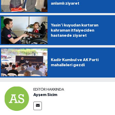
anlamlı ziyaret
Yasin'i kuyudan kurtaran
kahraman itfaiyeciden
hastanede ziyaret
Kadir Kumbul ve AK Parti
mahalleleri gezdi
EDITÖR HAKKINDA
Ayşem Sicim