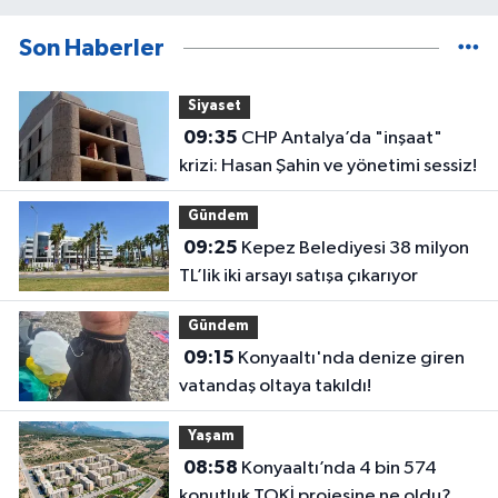
Son Haberler
Siyaset
09:35
CHP Antalya’da "inşaat"
krizi: Hasan Şahin ve yönetimi sessiz!
Gündem
09:25
Kepez Belediyesi 38 milyon
TL’lik iki arsayı satışa çıkarıyor
Gündem
09:15
Konyaaltı'nda denize giren
vatandaş oltaya takıldı!
Yaşam
08:58
Konyaaltı’nda 4 bin 574
konutluk TOKİ projesine ne oldu?