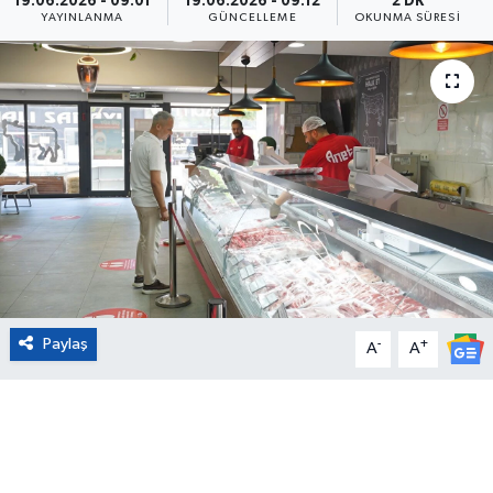
19.06.2026 - 09:01
19.06.2026 - 09:12
2 DK
YAYINLANMA
GÜNCELLEME
OKUNMA SÜRESI
Eğitim
Sağlık
Magazin
Turizm
Çevre
Kültür ve Sanat
Paylaş
-
+
A
A
Sivil Toplum
Tarım
Bilim ve Teknoloji