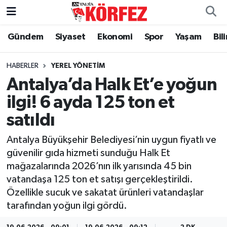
Gündem
Siyaset
Ekonomi
Spor
Yaşam
Bil
Gündem
Nöbetçi Eczaneler
Siyaset
Hava Durumu
HABERLER
YEREL YÖNETIM
Antalya’da Halk Et’e yoğun
Yerel Yönetim
Trafik Durumu
ilgi! 6 ayda 125 ton et
satıldı
Ekonomi
Süper Lig Puan Durumu ve Fikstür
Antalya Büyükşehir Belediyesi’nin uygun fiyatlı ve
Spor
Tüm Manşetler
güvenilir gıda hizmeti sunduğu Halk Et
mağazalarında 2026’nın ilk yarısında 45 bin
Yaşam
Son Dakika Haberleri
vatandaşa 125 ton et satışı gerçekleştirildi.
Özellikle sucuk ve sakatat ürünleri vatandaşlar
Asayiş
Haber Arşivi
tarafından yoğun ilgi gördü.
Dünya