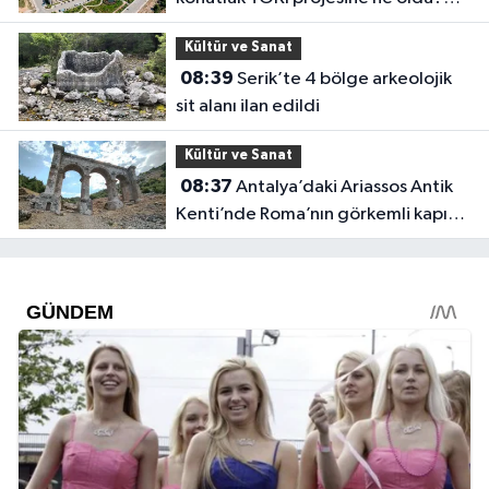
Hak sahipleri beklemede
Kültür ve Sanat
08:39
Serik’te 4 bölge arkeolojik
sit alanı ilan edildi
Kültür ve Sanat
08:37
Antalya’daki Ariassos Antik
Kenti’nde Roma’nın görkemli kapısı:
Alexander Severus