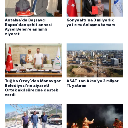
Antalya’da Başsavcı
Konyaaltı'na 3 milyarlık
Kapıcı’dan şehit annesi
yatırım: Anlaşma tamam
Aysel Belen’e anlamlı
ziyaret
Tuğba Özay'dan Manavgat
ASAT'tan Aksu’ya 3 milyar
Belediyesi'ne ziyaret!
TL yatırım
Ortak akıl sürecine destek
verdi