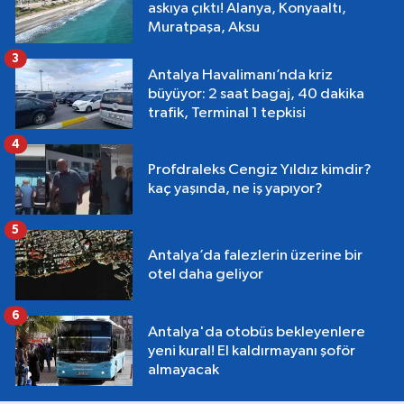
askıya çıktı! Alanya, Konyaaltı,
Muratpaşa, Aksu
3
Antalya Havalimanı’nda kriz
büyüyor: 2 saat bagaj, 40 dakika
trafik, Terminal 1 tepkisi
4
Profdraleks Cengiz Yıldız kimdir?
kaç yaşında, ne iş yapıyor?
5
Antalya’da falezlerin üzerine bir
otel daha geliyor
6
Antalya'da otobüs bekleyenlere
yeni kural! El kaldırmayanı şoför
almayacak