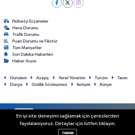
Nöbetçi Eczaneler
Hava Durumu
Trafik Durumu
Puan Durumu ve Fikstür
Tüm Manşetler
Son Dakika Haberleri
Haber Arşivi
Gündem
Asayiş
Yerel Yönetim
Turizm
Tarım
Dünya
Gizlilik Sözleşmesi
İletişim
Künye
RSS
Copyright © 2012. Her hakkı saklıdır.
En iyi site deneyimi sağlamak için çerezlerden
faydalanıyoruz. Detaylar için lütfen tıklayın.
Haber Yazılımı:
TE Bilişim
TAMAM