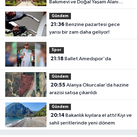
Bakımevi ve Doğal Yaşam Alanı
geliyor
Gündem
21:36
Benzine pazartesi gece
yarısı bir zam daha geliyor!
Spor
21:18
Ballet Amedspor'da
Gündem
20:55
Alanya Okurcalar’da hazine
arazisi satışa çıkarıldı
Gündem
20:14
Bakanlık kıyılara el attı! Kıyı ve
sahil şeritlerinde yeni dönem