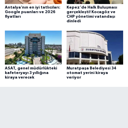
Antalya’nın en iyi tatlıcıları:
Kepez'de Halk Buluşması
Google puanları ve 2026
gerçekleşti! Kocagöz ve
fiyatları
CHP yönetimi vatandaşı
dinledi
ASAT, genel müdürlükteki
Muratpaşa Belediyesi 34
kafeteryayı 3 yıllığına
otomat yerini kiraya
kiraya verecek
veriyor