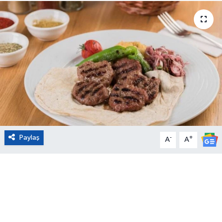
Eğitim
Sağlık
Magazin
Turizm
Çevre
Paylaş
-
+
A
A
Kültür ve Sanat
Sivil Toplum
Tarım
Bilim ve Teknoloji