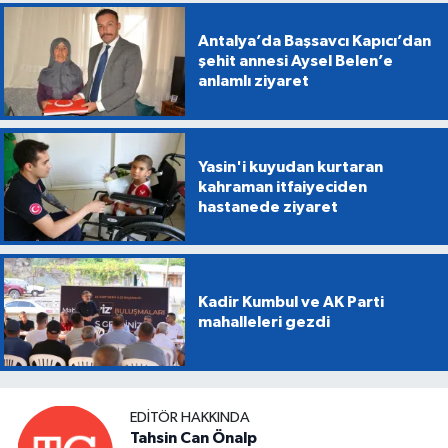
Antalya’da Başsavcı Kapıcı’dan
şehit annesi Aysel Belen’e
anlamlı ziyaret
Yasin'i kuyudan kurtaran
kahraman itfaiyeciden
hastanede ziyaret
Kadir Kumbul ve AK Parti
mahalleleri gezdi
EDITÖR HAKKINDA
Tahsin Can Önalp