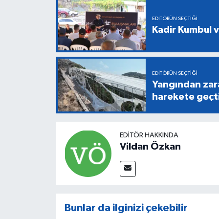
EDITÖRÜN SEÇTIĞI
Kadir Kumbul v
EDITÖRÜN SEÇTIĞI
Yangından zara
harekete geçt
EDITÖR HAKKINDA
Vildan Özkan
Bunlar da ilginizi çekebilir