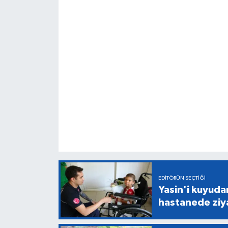
EDITÖRÜN SEÇTIĞI
Yasin'i kuyuda
hastanede ziy