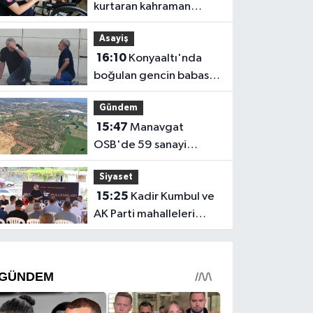
kurtaran kahraman
itfaiyeciden hastanede
Asayiş
ziyaret
16:10
Konyaaltı'nda
boğulan gencin babası:
"Ciğerimi yaktın
Gündem
babam"
15:47
Manavgat
OSB'de 59 sanayi
parseli yatırımcı bekliyor
Siyaset
15:25
Kadir Kumbul ve
AK Parti mahalleleri
gezdi