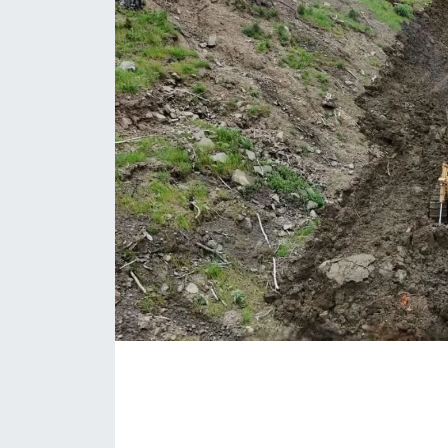
Eğitim
Sağlık
Magazin
Turizm
Çevre
Kültür ve Sanat
Sivil Toplum
Tarım
Bilim ve Teknoloji