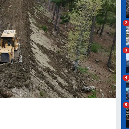
2
3
4
5