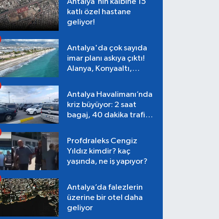
Antalya'nın kalbine 15
katlı özel hastane
geliyor!
Antalya'da çok sayıda
imar planı askıya çıktı!
Alanya, Konyaaltı,
Muratpaşa, Aksu
Antalya Havalimanı’nda
kriz büyüyor: 2 saat
bagaj, 40 dakika trafik,
Terminal 1 tepkisi
Profdraleks Cengiz
Yıldız kimdir? kaç
yaşında, ne iş yapıyor?
Antalya’da falezlerin
üzerine bir otel daha
geliyor