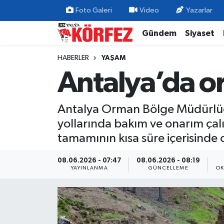
Foto Galeri
Video
Yazarlar
Gündem
Siyaset
Gündem
Nöbetçi Eczaneler
HABERLER
YAŞAM
Siyaset
Hava Durumu
Antalya’da or
Yerel Yönetim
Trafik Durumu
Antalya Orman Bölge Müdürlüğü 
Ekonomi
Süper Lig Puan Durumu ve Fikstür
yollarında bakım ve onarım çal
tamamının kısa süre içerisinde o
Spor
Tüm Manşetler
08.06.2026 - 07:47
08.06.2026 - 08:19
Yaşam
Son Dakika Haberleri
YAYINLANMA
GÜNCELLEME
OK
Asayiş
Haber Arşivi
Dünya