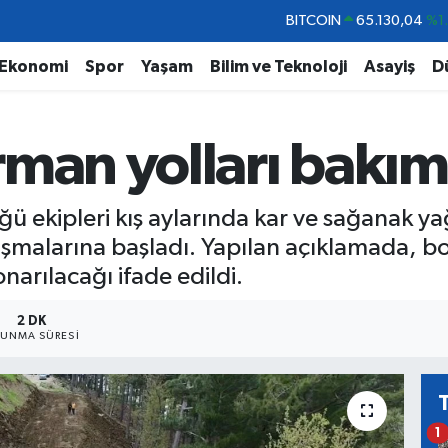
DOLAR
47,7069
%0.
EURO
55,0265
%0.
Ekonomi
Spor
Yaşam
Bilim ve Teknoloji
Asayiş
D
STERLİN
64,1897
%0.
GRAM ALTIN
6618.49
%2.
man yolları bakım
BİST100
13.887
%6
BITCOIN
65.130,04
%1
ekipleri kış aylarında kar ve sağanak yağ
ışmalarına başladı. Yapılan açıklamada, b
narılacağı ifade edildi.
2 DK
UNMA SÜRESI
1