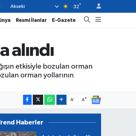
°
Akseki
17
32
01
ünya
Resmi İlanlar
E-Gazete
02
12
a alındı
4
.2
ışın etkisiyle bozulan orman
ozulan orman yollarının
-
+
A
A
Trend Haberler