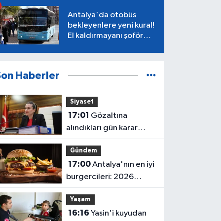
Antalya'da otobüs
bekleyenlere yeni kural!
El kaldırmayanı şoför
almayacak
Son Haberler
Siyaset
17:01
Gözaltına
alındıkları gün karar
verilmiş! Büşra
Gündem
Özdemir'in oluru ortaya
17:00
Antalya'nın en iyi
çıktı
burgercileri: 2026
fiyatları
Yaşam
16:16
Yasin'i kuyudan