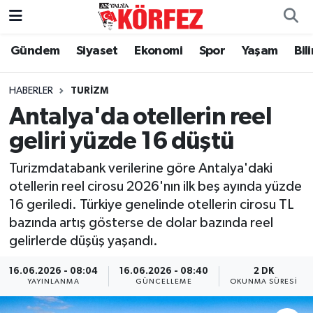
Gündem
Siyaset
Ekonomi
Spor
Yaşam
Bil
Gündem
Nöbetçi Eczaneler
Siyaset
Hava Durumu
HABERLER
TURIZM
Antalya'da otellerin reel
Yerel Yönetim
Trafik Durumu
geliri yüzde 16 düştü
Ekonomi
Süper Lig Puan Durumu ve Fikstür
Turizmdatabank verilerine göre Antalya'daki
otellerin reel cirosu 2026'nın ilk beş ayında yüzde
Spor
Tüm Manşetler
16 geriledi. Türkiye genelinde otellerin cirosu TL
bazında artış gösterse de dolar bazında reel
Yaşam
Son Dakika Haberleri
gelirlerde düşüş yaşandı.
Asayiş
Haber Arşivi
16.06.2026 - 08:04
16.06.2026 - 08:40
2 DK
YAYINLANMA
GÜNCELLEME
OKUNMA SÜRESI
Dünya