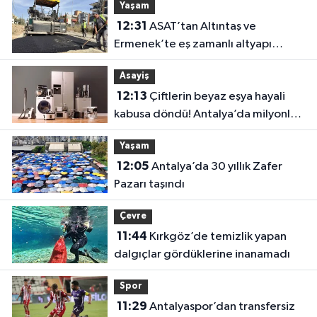
Yaşam
12:31
ASAT’tan Altıntaş ve
Ermenek’te eş zamanlı altyapı
seferberliği
Asayiş
12:13
Çiftlerin beyaz eşya hayali
kabusa döndü! Antalya’da milyonluk
dolandırıcılık iddiası
Yaşam
12:05
Antalya’da 30 yıllık Zafer
Pazarı taşındı
Çevre
11:44
Kırkgöz’de temizlik yapan
dalgıçlar gördüklerine inanamadı
Spor
11:29
Antalyaspor’dan transfersiz