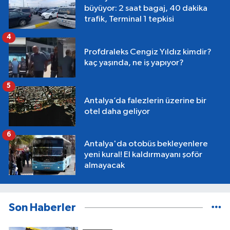
büyüyor: 2 saat bagaj, 40 dakika
trafik, Terminal 1 tepkisi
4
Profdraleks Cengiz Yıldız kimdir?
kaç yaşında, ne iş yapıyor?
5
Antalya’da falezlerin üzerine bir
otel daha geliyor
6
Antalya'da otobüs bekleyenlere
yeni kural! El kaldırmayanı şoför
almayacak
Son Haberler