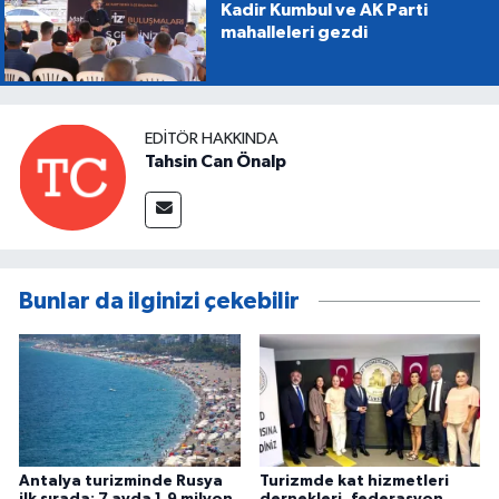
Kadir Kumbul ve AK Parti
mahalleleri gezdi
EDITÖR HAKKINDA
Tahsin Can Önalp
Bunlar da ilginizi çekebilir
Antalya turizminde Rusya
Turizmde kat hizmetleri
ilk sırada: 7 ayda 1,9 milyon
dernekleri, federasyon