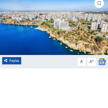
Eğitim
Sağlık
Magazin
Turizm
Çevre
Paylaş
-
+
A
A
Kültür ve Sanat
Sivil Toplum
Tarım
Bilim ve Teknoloji