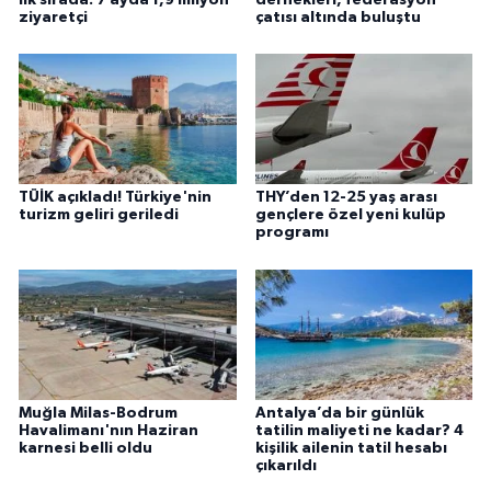
ziyaretçi
çatısı altında buluştu
TÜİK açıkladı! Türkiye'nin
THY’den 12-25 yaş arası
turizm geliri geriledi
gençlere özel yeni kulüp
programı
Muğla Milas-Bodrum
Antalya’da bir günlük
Havalimanı'nın Haziran
tatilin maliyeti ne kadar? 4
karnesi belli oldu
kişilik ailenin tatil hesabı
çıkarıldı