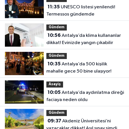
11:35
UNESCO listesi yenilendi!
Termessos gündemde
Gündem
10:56
Antalya’da klima kullananlar
dikkat! Evinizde yangın çıkabilir
Gündem
10:35
Antalya’da 500 kişilik
mahalle gece 50 bine ulaşıyor!
Asayiş
10:05
Antalya’da aydınlatma direği
faciaya neden oldu
Gündem
09:37
Akdeniz Üniversitesi’ni
yazacaklar dikkat! Asıl sınav şimdi