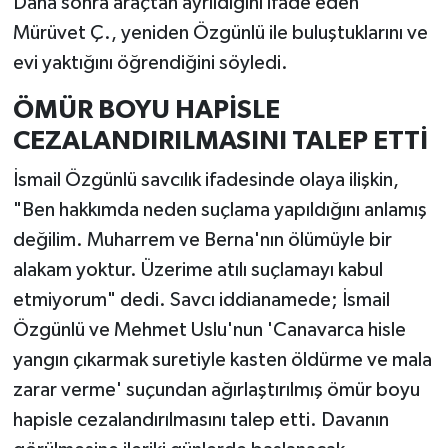
Daha sonra araçtan ayrıldığını ifade eden
Mürüvet Ç., yeniden Özgünlü ile buluştuklarını ve
evi yaktığını öğrendiğini söyledi.
ÖMÜR BOYU HAPİSLE
CEZALANDIRILMASINI TALEP ETTİ
İsmail Özgünlü savcılık ifadesinde olaya ilişkin,
"Ben hakkımda neden suçlama yapıldığını anlamış
değilim. Muharrem ve Berna'nın ölümüyle bir
alakam yoktur. Üzerime atılı suçlamayı kabul
etmiyorum" dedi. Savcı iddianamede; İsmail
Özgünlü ve Mehmet Uslu'nun 'Canavarca hisle
yangın çıkarmak suretiyle kasten öldürme ve mala
zarar verme' suçundan ağırlaştırılmış ömür boyu
hapisle cezalandırılmasını talep etti. Davanın