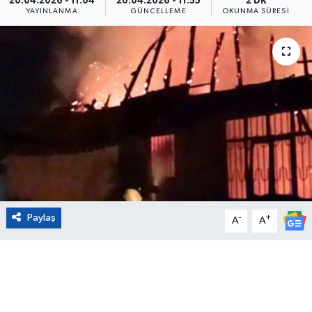
20.04.2026 - 11:04
20.04.2026 - 11:55
2 DK
YAYINLANMA
GÜNCELLEME
OKUNMA SÜRESI
Eğitim
Sağlık
Magazin
Turizm
Çevre
Kültür ve Sanat
Paylaş
-
+
A
A
Sivil Toplum
Tarım
Bilim ve Teknoloji