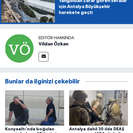
Yangından zarar gören seralar
için Antalya Büyükşehir
harekete geçti
EDITÖR HAKKINDA
Vildan Özkan
Bunlar da ilginizi çekebilir
Konyaaltı'nda boğulan
Antalya dahil 30 ilde DEAŞ