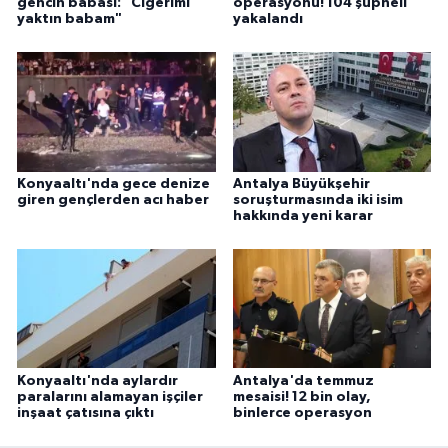
gencin babası: "Ciğerimi
operasyonu! 104 şüpheli
yaktın babam"
yakalandı
Konyaaltı'nda gece denize
Antalya Büyükşehir
giren gençlerden acı haber
soruşturmasında iki isim
hakkında yeni karar
Konyaaltı'nda aylardır
Antalya'da temmuz
paralarını alamayan işçiler
mesaisi! 12 bin olay,
inşaat çatısına çıktı
binlerce operasyon