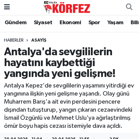
Gündem
Siyaset
Ekonomi
Spor
Yaşam
Bil
Gündem
Nöbetçi Eczaneler
Siyaset
Hava Durumu
HABERLER
ASAYIŞ
Antalya'da sevgililerin
Yerel Yönetim
Trafik Durumu
hayatını kaybettiği
yangında yeni gelişme!
Ekonomi
Süper Lig Puan Durumu ve Fikstür
Antalya Kepez'de sevgililerin yaşamını yitirdiği ev
Spor
Tüm Manşetler
yangınına ilişkin yeni gelişme yaşandı. Olay günü
Muharrem Barış'a ait evin perdesini pencere
Yaşam
Son Dakika Haberleri
dışından tutuşturup, yangın çıkaran cezaevindeki
İsmail Özgünlü ve Mehmet Uslu'ya ağırlaştırılmış
Asayiş
Haber Arşivi
ömür boyu hapis cezası istemiyle dava açıldı.
Dünya