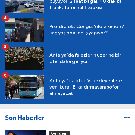
büyüyor: 2 saat bagaj, 40 dakika
trafik, Terminal 1 tepkisi
4
Profdraleks Cengiz Yıldız kimdir?
kaç yaşında, ne iş yapıyor?
5
Antalya’da falezlerin üzerine bir
otel daha geliyor
6
Antalya'da otobüs bekleyenlere
yeni kural! El kaldırmayanı şoför
almayacak
Son Haberler
Gündem