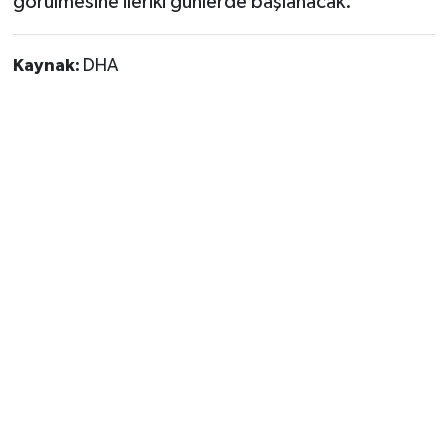
görülmesine ileriki günlerde başlanacak.
Kaynak:
DHA