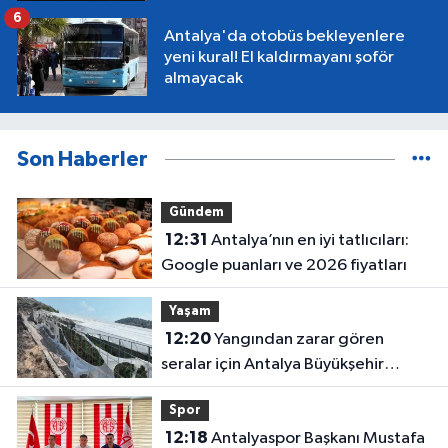
6
Antalya'da otobüs bekleyenlere
yeni kural! El kaldırmayanı şoför
almayacak
Son Haberler
Gündem
12:31
Antalya’nın en iyi tatlıcıları:
Google puanları ve 2026 fiyatları
Yaşam
12:20
Yangından zarar gören
seralar için Antalya Büyükşehir
harekete geçti
Spor
12:18
Antalyaspor Başkanı Mustafa