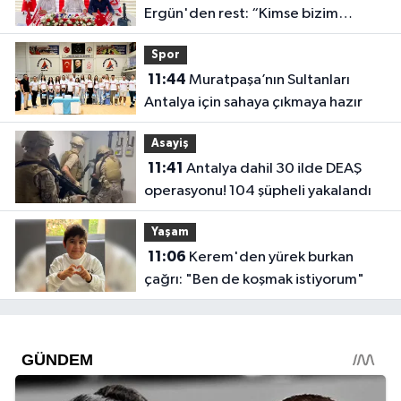
Ergün'den rest: “Kimse bizim
onayımız olmadan gidemez”
Spor
11:44
Muratpaşa’nın Sultanları
Antalya için sahaya çıkmaya hazır
Asayiş
11:41
Antalya dahil 30 ilde DEAŞ
operasyonu! 104 şüpheli yakalandı
Yaşam
11:06
Kerem'den yürek burkan
çağrı: "Ben de koşmak istiyorum"