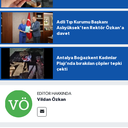
Adli Tıp Kurumu Başkanı
Aslıyüksek’ten Rektör Özkan'a
davet
Antalya Boğazkent Kadınlar
Plajı’nda bırakılan çöpler tepki
çekti
EDITÖR HAKKINDA
Vildan Özkan