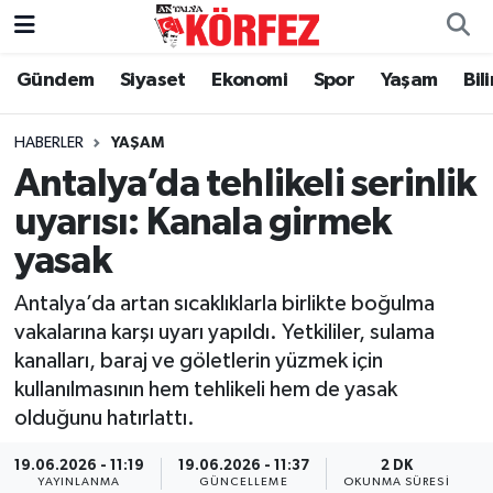
Gündem
Siyaset
Ekonomi
Spor
Yaşam
Bil
Gündem
Nöbetçi Eczaneler
Siyaset
Hava Durumu
HABERLER
YAŞAM
Antalya’da tehlikeli serinlik
Yerel Yönetim
Trafik Durumu
uyarısı: Kanala girmek
yasak
Ekonomi
Süper Lig Puan Durumu ve Fikstür
Antalya’da artan sıcaklıklarla birlikte boğulma
Spor
Tüm Manşetler
vakalarına karşı uyarı yapıldı. Yetkililer, sulama
kanalları, baraj ve göletlerin yüzmek için
Yaşam
Son Dakika Haberleri
kullanılmasının hem tehlikeli hem de yasak
olduğunu hatırlattı.
Asayiş
Haber Arşivi
19.06.2026 - 11:19
19.06.2026 - 11:37
2 DK
Dünya
YAYINLANMA
GÜNCELLEME
OKUNMA SÜRESI