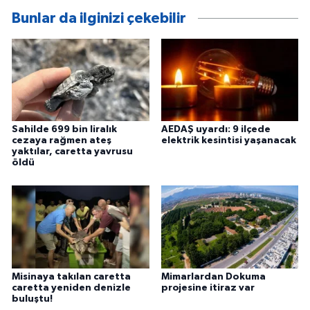
Bunlar da ilginizi çekebilir
Sahilde 699 bin liralık
AEDAŞ uyardı: 9 ilçede
cezaya rağmen ateş
elektrik kesintisi yaşanacak
yaktılar, caretta yavrusu
öldü
Misinaya takılan caretta
Mimarlardan Dokuma
caretta yeniden denizle
projesine itiraz var
buluştu!