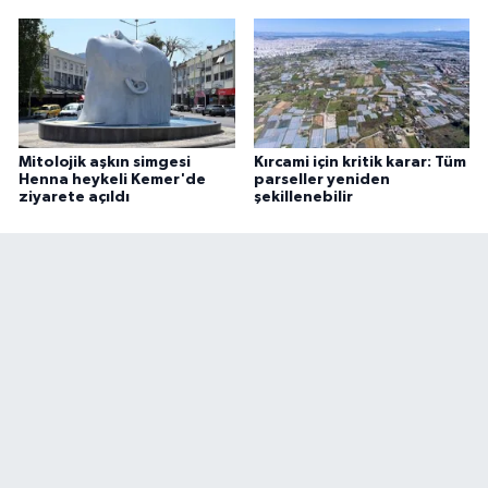
Mitolojik aşkın simgesi
Kırcami için kritik karar: Tüm
Henna heykeli Kemer'de
parseller yeniden
ziyarete açıldı
şekillenebilir