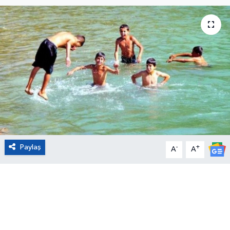
Eğitim
Sağlık
Magazin
Turizm
Çevre
Paylaş
-
+
Kültür ve Sanat
A
A
Sivil Toplum
Tarım
Bilim ve Teknoloji