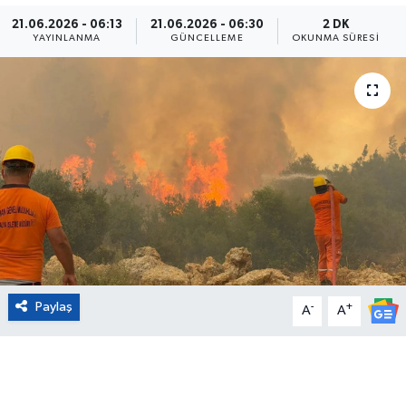
21.06.2026 - 06:13
21.06.2026 - 06:30
2 DK
Eğitim
YAYINLANMA
GÜNCELLEME
OKUNMA SÜRESI
Sağlık
Magazin
Turizm
Çevre
Kültür ve Sanat
Paylaş
-
+
Sivil Toplum
A
A
Tarım
Bilim ve Teknoloji