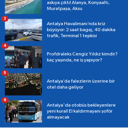
askıya çıktı! Alanya, Konyaaltı,
Muratpaşa, Aksu
3
Antalya Havalimanı’nda kriz
büyüyor: 2 saat bagaj, 40 dakika
trafik, Terminal 1 tepkisi
4
Profdraleks Cengiz Yıldız kimdir?
kaç yaşında, ne iş yapıyor?
5
Antalya’da falezlerin üzerine bir
otel daha geliyor
6
Antalya'da otobüs bekleyenlere
yeni kural! El kaldırmayanı şoför
almayacak