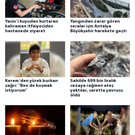
Yasin'i kuyudan kurtaran
Yangından zarar gören
kahraman itfaiyeciden
seralar için Antalya
hastanede ziyaret
Büyükşehir harekete geçti
Kerem'den yürek burkan
Sahilde 699 bin liralık
çağrı: "Ben de koşmak
cezaya rağmen ateş
istiyorum"
yaktılar, caretta yavrusu
öldü