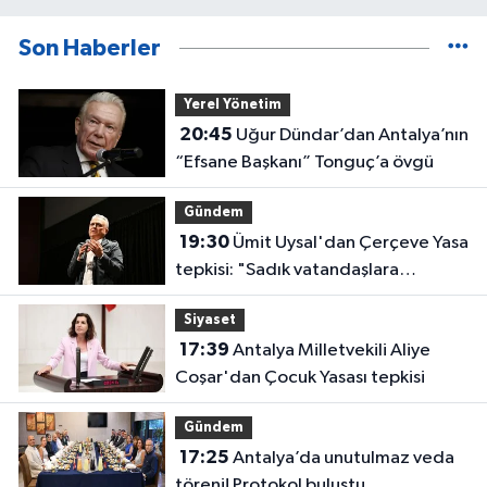
Son Haberler
Yerel Yönetim
20:45
Uğur Dündar’dan Antalya’nın
“Efsane Başkanı” Tonguç’a övgü
Gündem
19:30
Ümit Uysal'dan Çerçeve Yasa
tepkisi: "Sadık vatandaşlara
haksızlık"
Siyaset
17:39
Antalya Milletvekili Aliye
Coşar'dan Çocuk Yasası tepkisi
Gündem
17:25
Antalya’da unutulmaz veda
töreni! Protokol buluştu