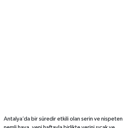
Güvenlik
Resmi İlanlar
Antalya’da bir süredir etkili olan serin ve nispeten
nemli hava, yeni haftayla birlikte yerini sıcak ve