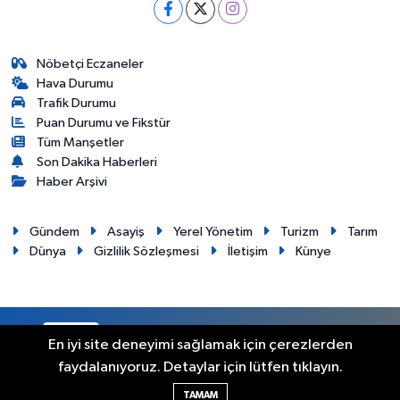
Nöbetçi Eczaneler
Hava Durumu
Trafik Durumu
Puan Durumu ve Fikstür
Tüm Manşetler
Son Dakika Haberleri
Haber Arşivi
Gündem
Asayiş
Yerel Yönetim
Turizm
Tarım
Dünya
Gizlilik Sözleşmesi
İletişim
Künye
RSS
Copyright © 2012. Her hakkı saklıdır.
En iyi site deneyimi sağlamak için çerezlerden
faydalanıyoruz. Detaylar için lütfen tıklayın.
Haber Yazılımı:
TE Bilişim
TAMAM