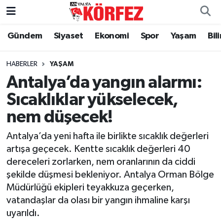
Gündem
Siyaset
Ekonomi
Spor
Yaşam
Bil
Gündem
Nöbetçi Eczaneler
Siyaset
Hava Durumu
HABERLER
YAŞAM
Antalya’da yangın alarmı:
Yerel Yönetim
Trafik Durumu
Sıcaklıklar yükselecek,
nem düşecek!
Ekonomi
Süper Lig Puan Durumu ve Fikstür
Antalya’da yeni hafta ile birlikte sıcaklık değerleri
Spor
Tüm Manşetler
artışa geçecek. Kentte sıcaklık değerleri 40
dereceleri zorlarken, nem oranlarının da ciddi
Yaşam
Son Dakika Haberleri
şekilde düşmesi bekleniyor. Antalya Orman Bölge
Müdürlüğü ekipleri teyakkuza geçerken,
Asayiş
Haber Arşivi
vatandaşlar da olası bir yangın ihmaline karşı
uyarıldı.
Dünya