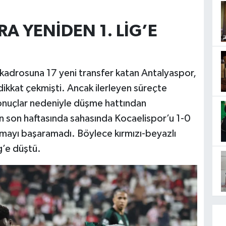
A YENİDEN 1. LİG’E
kadrosuna 17 yeni transfer katan Antalyaspor,
a dikkat çekmişti. Ancak ilerleyen süreçte
 sonuçlar nedeniyle düşme hattından
in son haftasında sahasında Kocaelispor’u 1-0
ayı başaramadı. Böylece kırmızı-beyazlı
g’e düştü.