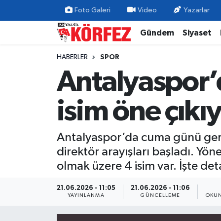
Foto Galeri
Video
Yazarlar
Gündem
Siyaset
Gündem
Nöbetçi Eczaneler
HABERLER
SPOR
Siyaset
Hava Durumu
Antalyaspor’d
Yerel Yönetim
Trafik Durumu
isim öne çıkı
Ekonomi
Süper Lig Puan Durumu ve Fikstür
Antalyaspor’da cuma günü gerçe
Spor
Tüm Manşetler
direktör arayışları başladı. Yö
Yaşam
Son Dakika Haberleri
olmak üzere 4 isim var. İşte de
Asayiş
Haber Arşivi
21.06.2026 - 11:05
21.06.2026 - 11:06
YAYINLANMA
GÜNCELLEME
OKUN
Dünya