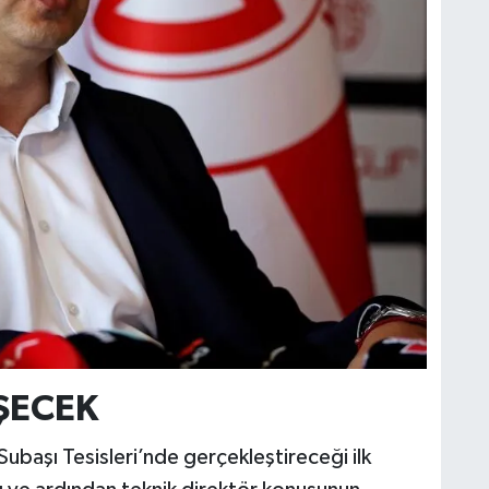
ŞECEK
ubaşı Tesisleri’nde gerçekleştireceği ilk