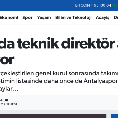
DOLAR
47,7106
%0.
EURO
55,1652
%0.
Ekonomi
Spor
Yaşam
Bilim ve Teknoloji
Asayiş
D
STERLİN
64,4046
%0.
GRAM ALTIN
6618.49
%2.
a teknik direktör 
BİST100
13.773
%-
BITCOIN
65.130,04
%1
yor
kleştirilen genel kurul sonrasında takım
netimin listesinde daha önce de Antalyaspo
taylar…
4 DK
MA SÜRESI