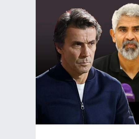
Eğitim
Sağlık
Magazin
Turizm
Çevre
Kültür ve Sanat
Sivil Toplum
Tarım
Bilim ve Teknoloji