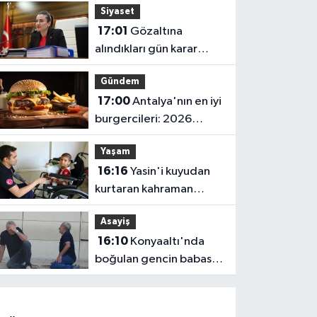
Siyaset
Belen’e anlamlı ziyaret
17:01
Gözaltına
alındıkları gün karar
verilmiş! Büşra
Gündem
Özdemir'in oluru ortaya
17:00
Antalya'nın en iyi
çıktı
burgercileri: 2026
fiyatları
Yaşam
16:16
Yasin'i kuyudan
kurtaran kahraman
itfaiyeciden hastanede
Asayiş
ziyaret
16:10
Konyaaltı'nda
boğulan gencin babası:
"Ciğerimi yaktın
babam"