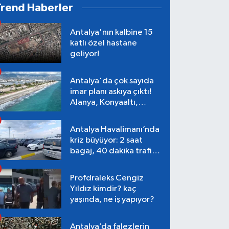
Trend Haberler
Antalya'nın kalbine 15
katlı özel hastane
geliyor!
Antalya'da çok sayıda
imar planı askıya çıktı!
Alanya, Konyaaltı,
Muratpaşa, Aksu
Antalya Havalimanı’nda
kriz büyüyor: 2 saat
bagaj, 40 dakika trafik,
Terminal 1 tepkisi
Profdraleks Cengiz
Yıldız kimdir? kaç
yaşında, ne iş yapıyor?
Antalya’da falezlerin