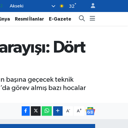
°
Akseki
17
32
27
ünya
Resmi İlanlar
E-Gazete
35
12
arayışı: Dört
19
.2
ın başına geçecek teknik
r’da görev almış bazı hocalar
-
+
A
A