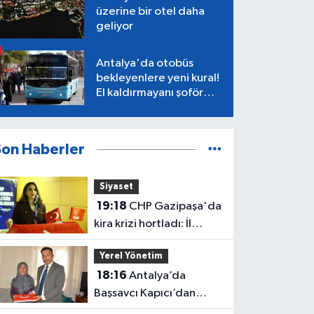
üzerine bir otel daha
geliyor
Antalya'da otobüs
bekleyenlere yeni kural!
El kaldırmayanı şoför
almayacak
Son Haberler
Siyaset
19:18
CHP Gazipaşa'da
kira krizi hortladı: İl
Başkanlığı mahkemeye
Yerel Yönetim
gitti
18:16
Antalya’da
Başsavcı Kapıcı’dan
şehit annesi Aysel