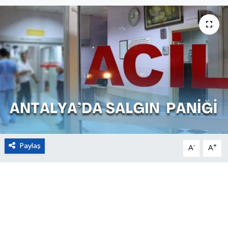
Eğitim
Sağlık
Magazin
Turizm
Çevre
Paylaş
-
+
Kültür ve Sanat
A
A
Sivil Toplum
Tarım
Bilim ve Teknoloji