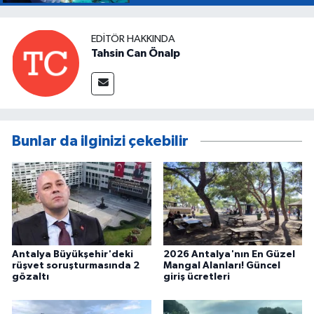
EDITÖR HAKKINDA
Tahsin Can Önalp
Bunlar da ilginizi çekebilir
Antalya Büyükşehir'deki
2026 Antalya'nın En Güzel
rüşvet soruşturmasında 2
Mangal Alanları! Güncel
gözaltı
giriş ücretleri