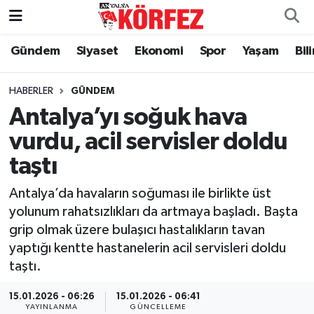
Gündem
Siyaset
Ekonomi
Spor
Yaşam
Bil
Gündem
Nöbetçi Eczaneler
Siyaset
Hava Durumu
HABERLER
GÜNDEM
Antalya’yı soğuk hava
Yerel Yönetim
Trafik Durumu
vurdu, acil servisler doldu
taştı
Ekonomi
Süper Lig Puan Durumu ve Fikstür
Antalya’da havaların soğuması ile birlikte üst
Spor
Tüm Manşetler
yolunum rahatsızlıkları da artmaya başladı. Başta
grip olmak üzere bulaşıcı hastalıkların tavan
Yaşam
Son Dakika Haberleri
yaptığı kentte hastanelerin acil servisleri doldu
taştı.
Asayiş
Haber Arşivi
15.01.2026 - 06:26
15.01.2026 - 06:41
Dünya
YAYINLANMA
GÜNCELLEME