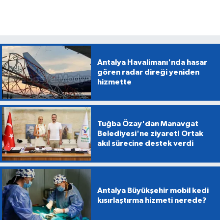
Antalya Havalimanı'nda hasar
gören radar direği yeniden
hizmette
Tuğba Özay'dan Manavgat
Belediyesi'ne ziyaret! Ortak
akıl sürecine destek verdi
Antalya Büyükşehir mobil kedi
kısırlaştırma hizmeti nerede?