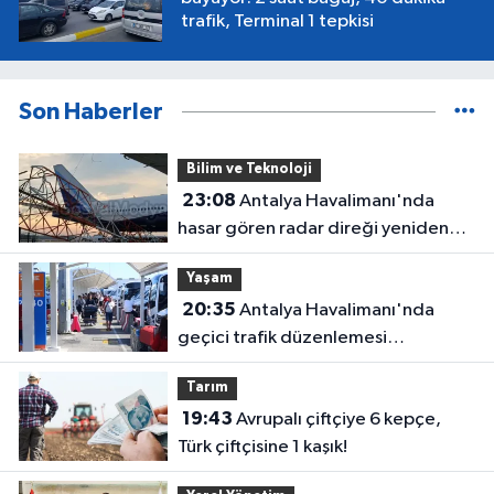
trafik, Terminal 1 tepkisi
Son Haberler
Bilim ve Teknoloji
23:08
Antalya Havalimanı'nda
hasar gören radar direği yeniden
hizmette
Yaşam
20:35
Antalya Havalimanı'nda
geçici trafik düzenlemesi
uygulanacak! Yolculara uyarı
Tarım
19:43
Avrupalı çiftçiye 6 kepçe,
Türk çiftçisine 1 kaşık!