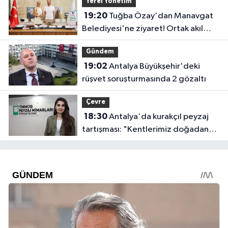
Yerel Yönetim
19:20
Tuğba Özay'dan Manavgat
Belediyesi'ne ziyaret! Ortak akıl
sürecine destek verdi
Gündem
19:02
Antalya Büyükşehir'deki
rüşvet soruşturmasında 2 gözaltı
Çevre
18:30
Antalya'da kurakçıl peyzaj
tartışması: "Kentlerimiz doğadan
koparılıyor"