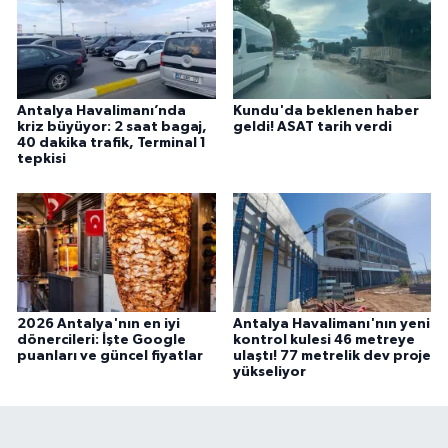
Antalya Havalimanı’nda
Kundu'da beklenen haber
kriz büyüyor: 2 saat bagaj,
geldi! ASAT tarih verdi
40 dakika trafik, Terminal 1
tepkisi
2026 Antalya'nın en iyi
Antalya Havalimanı'nın yeni
dönercileri: İşte Google
kontrol kulesi 46 metreye
puanları ve güncel fiyatlar
ulaştı! 77 metrelik dev proje
yükseliyor