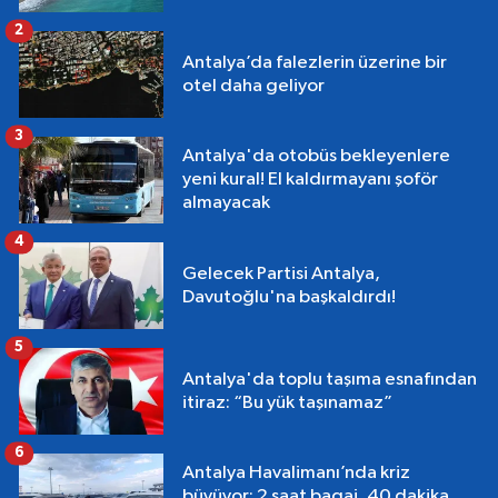
2
Antalya’da falezlerin üzerine bir
otel daha geliyor
3
Antalya'da otobüs bekleyenlere
yeni kural! El kaldırmayanı şoför
almayacak
4
Gelecek Partisi Antalya,
Davutoğlu'na başkaldırdı!
5
Antalya'da toplu taşıma esnafından
itiraz: “Bu yük taşınamaz”
6
Antalya Havalimanı’nda kriz
büyüyor: 2 saat bagaj, 40 dakika