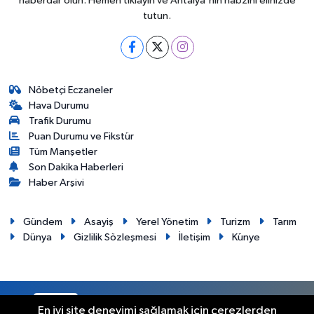
haberdar olun. Hemen tıklayın ve Antalya'nın nabzını elinizde
tutun.
Nöbetçi Eczaneler
Hava Durumu
Trafik Durumu
Puan Durumu ve Fikstür
Tüm Manşetler
Son Dakika Haberleri
Haber Arşivi
Gündem
Asayiş
Yerel Yönetim
Turizm
Tarım
Dünya
Gizlilik Sözleşmesi
İletişim
Künye
RSS
Copyright © 2012. Her hakkı saklıdır.
En iyi site deneyimi sağlamak için çerezlerden