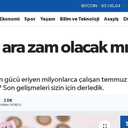
DOLAR
47,7436
%0.1
EURO
55,2510
%0.3
Ekonomi
Spor
Yaşam
Bilim ve Teknoloji
Asayiş
D
STERLİN
64,4811
%0.3
GRAM ALTIN
6648.99
%2.5
 ara zam olacak mı
BİST100
13.773
%-1
BITCOIN
65.130,04
%1.
m gücü eriyen milyonlarca çalışan temmuz 
n gelişmeleri sizin için derledik.
2 DK
UNMA SÜRESI