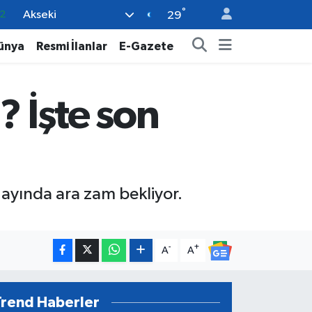
°
Akseki
8
29
2
ünya
Resmi İlanlar
E-Gazete
8
9
? İşte son
9
2
ayında ara zam bekliyor.
-
+
A
A
Trend Haberler