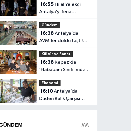
16:55
Hilal Yelekçi
Antalya’yı fena
“Hileledi”! O anlar
Gündem
gündem oldu
16:38
Antalya’da
AVM’ler doldu taştı!
vatandaşların geliş
Kültür ve Sanat
nedeni farklı çıktı
16:38
Kepez’de
‘Hababam Sınıfı’ müzesi
boş kalmıyor: Ayda 7 bin
Ekonomi
ziyaretçi
16:10
Antalya’da
Düden Balık Çarşısı
balıkseverlerin uğrak
noktası oldu