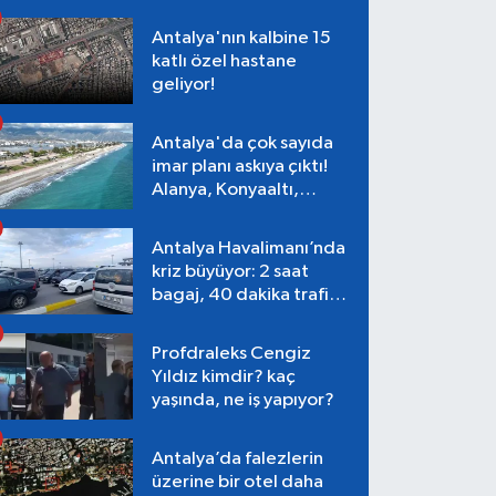
Antalya'nın kalbine 15
katlı özel hastane
geliyor!
Antalya'da çok sayıda
imar planı askıya çıktı!
Alanya, Konyaaltı,
Muratpaşa, Aksu
Antalya Havalimanı’nda
kriz büyüyor: 2 saat
bagaj, 40 dakika trafik,
Terminal 1 tepkisi
Profdraleks Cengiz
Yıldız kimdir? kaç
yaşında, ne iş yapıyor?
Antalya’da falezlerin
üzerine bir otel daha