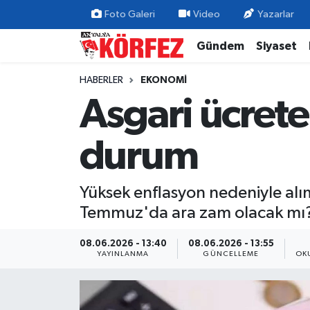
Foto Galeri
Video
Yazarlar
Gündem
Siyaset
Gündem
Nöbetçi Eczaneler
HABERLER
EKONOMI
Siyaset
Hava Durumu
Asgari ücrete
Yerel Yönetim
Trafik Durumu
durum
Ekonomi
Süper Lig Puan Durumu ve Fikstür
Yüksek enflasyon nedeniyle alı
Spor
Tüm Manşetler
Temmuz'da ara zam olacak mı? So
Yaşam
Son Dakika Haberleri
08.06.2026 - 13:40
08.06.2026 - 13:55
YAYINLANMA
GÜNCELLEME
OK
Asayiş
Haber Arşivi
Dünya