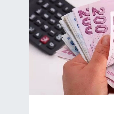
Eğitim
Sağlık
Magazin
Turizm
Çevre
Kültür ve Sanat
Sivil Toplum
Tarım
Bilim ve Teknoloji