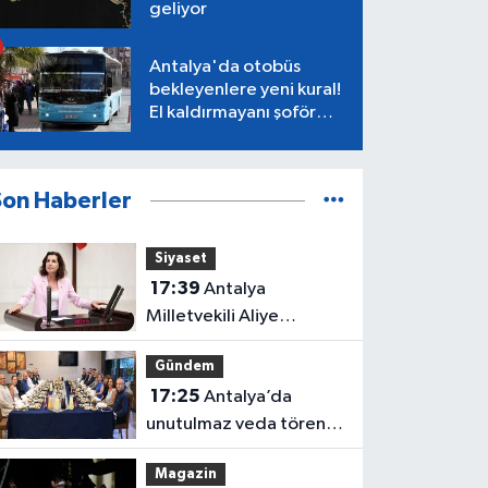
geliyor
Antalya'da otobüs
bekleyenlere yeni kural!
El kaldırmayanı şoför
almayacak
Son Haberler
Siyaset
17:39
Antalya
Milletvekili Aliye
Coşar'dan Çocuk Yasası
Gündem
tepkisi
17:25
Antalya’da
unutulmaz veda töreni!
Protokol buluştu
Magazin