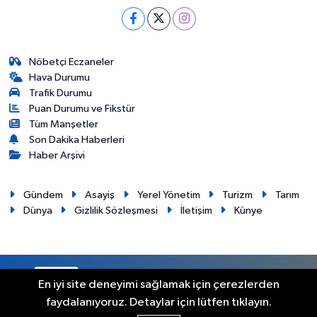
Nöbetçi Eczaneler
Hava Durumu
Trafik Durumu
Puan Durumu ve Fikstür
Tüm Manşetler
Son Dakika Haberleri
Haber Arşivi
Gündem
Asayiş
Yerel Yönetim
Turizm
Tarım
Dünya
Gizlilik Sözleşmesi
İletişim
Künye
RSS
Copyright © 2012. Her hakkı saklıdır.
En iyi site deneyimi sağlamak için çerezlerden
faydalanıyoruz. Detaylar için lütfen tıklayın.