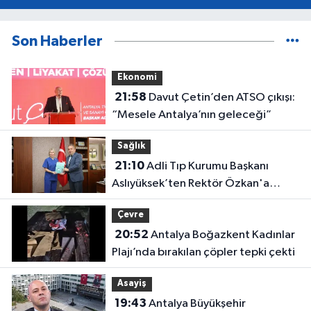
Son Haberler
Ekonomi
21:58
Davut Çetin’den ATSO çıkışı:
“Mesele Antalya’nın geleceği”
Sağlık
21:10
Adli Tıp Kurumu Başkanı
Aslıyüksek’ten Rektör Özkan'a
davet
Çevre
20:52
Antalya Boğazkent Kadınlar
Plajı’nda bırakılan çöpler tepki çekti
Asayiş
19:43
Antalya Büyükşehir