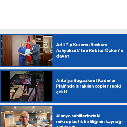
Adli Tıp Kurumu Başkanı
Aslıyüksek’ten Rektör Özkan'a
davet
Antalya Boğazkent Kadınlar
Plajı’nda bırakılan çöpler tepki
çekti
Alanya sahillerindeki
mikroplastik kirliliğinin kaynağı