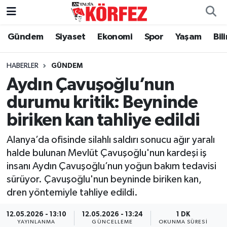
Gündem
Siyaset
Ekonomi
Spor
Yaşam
Bil
Gündem
Nöbetçi Eczaneler
Siyaset
Hava Durumu
HABERLER
GÜNDEM
Aydın Çavuşoğlu’nun
Yerel Yönetim
Trafik Durumu
durumu kritik: Beyninde
biriken kan tahliye edildi
Ekonomi
Süper Lig Puan Durumu ve Fikstür
Alanya’da ofisinde silahlı saldırı sonucu ağır yaralı
Spor
Tüm Manşetler
halde bulunan Mevlüt Çavuşoğlu'nun kardeşi iş
insanı Aydın Çavuşoğlu’nun yoğun bakım tedavisi
Yaşam
Son Dakika Haberleri
sürüyor. Çavuşoğlu'nun beyninde biriken kan,
dren yöntemiyle tahliye edildi.
Asayiş
Haber Arşivi
12.05.2026 - 13:10
12.05.2026 - 13:24
1 DK
Dünya
YAYINLANMA
GÜNCELLEME
OKUNMA SÜRESI