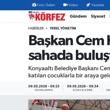
Foto Galeri
Video
Yazarlar
Gündem
Siyaset
Gündem
Nöbetçi Eczaneler
HABERLER
YEREL YÖNETIM
Siyaset
Hava Durumu
Başkan Cem K
Yerel Yönetim
Trafik Durumu
sahada buluş
Ekonomi
Süper Lig Puan Durumu ve Fikstür
Konyaaltı Belediye Başkanı Cem
Spor
Tüm Manşetler
katılan çocuklarla bir araya gel
Yaşam
Son Dakika Haberleri
09.05.2026 - 09:23
09.05.2026 - 09:34
YAYINLANMA
GÜNCELLEME
OK
Asayiş
Haber Arşivi
Dünya