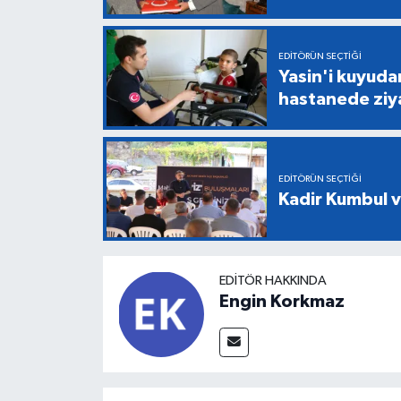
EDITÖRÜN SEÇTIĞI
Yasin'i kuyuda
hastanede ziy
EDITÖRÜN SEÇTIĞI
Kadir Kumbul v
EDITÖR HAKKINDA
Engin Korkmaz