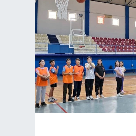
Eğitim
Sağlık
Magazin
Turizm
Çevre
Kültür ve Sanat
Sivil Toplum
Tarım
Bilim ve Teknoloji