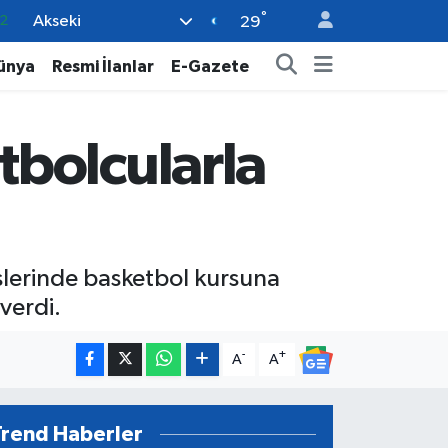
°
Akseki
7
29
7
ünya
Resmi İlanlar
E-Gazete
5
9
bolcularla
9
2
slerinde basketbol kursuna
verdi.
-
+
A
A
Trend Haberler