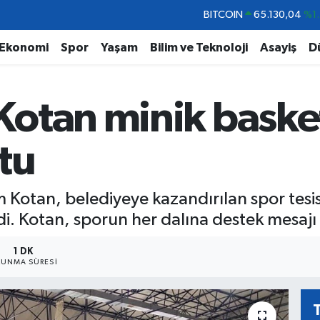
DOLAR
47,7106
%0.1
EURO
55,1652
%0.2
Ekonomi
Spor
Yaşam
Bilim ve Teknoloji
Asayiş
D
STERLİN
64,4046
%0.3
GRAM ALTIN
6648.99
%2.5
otan minik basket
BİST100
13.773
%-1
BITCOIN
65.130,04
%1.
tu
 Kotan, belediyeye kazandırılan spor tesi
di. Kotan, sporun her dalına destek mesajı 
1 DK
UNMA SÜRESI