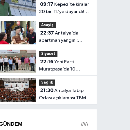
09:17
Kepez’te kiralar
20 bin TL’ye dayandı!
CHP’li Özel’den tepki
Asayiş
22:37
Antalya’da
apartman yangını:
Mahsur kalan aile
Siyaset
kurtarıldı
22:16
Yeni Parti
Muratpaşa’da 10
belediye meclis üyesiyle
Sağlık
güçlendi
21:30
Antalya Tabip
Odası açıklaması TBMM
gündeminde