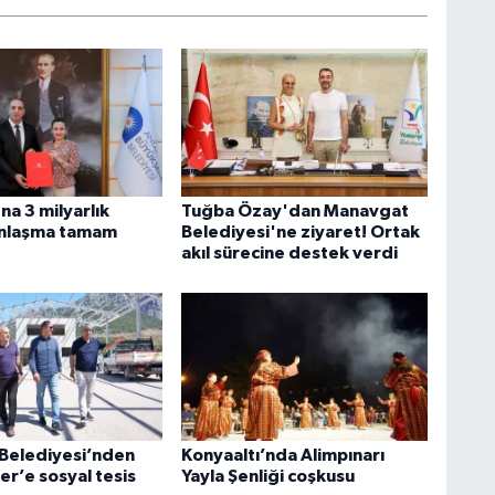
na 3 milyarlık
Tuğba Özay'dan Manavgat
Anlaşma tamam
Belediyesi'ne ziyaret! Ortak
akıl sürecine destek verdi
 Belediyesi’nden
Konyaaltı’nda Alimpınarı
ler’e sosyal tesis
Yayla Şenliği coşkusu