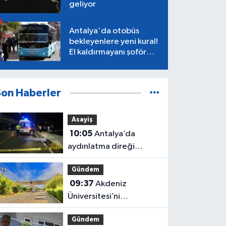
geliyor
Antalya'da otobüs
bekleyenlere yeni kural!
El kaldırmayanı şoför
almayacak
Son Haberler
Asayiş
10:05
Antalya’da
aydınlatma direği
faciaya neden oldu
Gündem
09:37
Akdeniz
Üniversitesi’ni
yazacaklar dikkat! Asıl
Gündem
sınav şimdi başlıyor