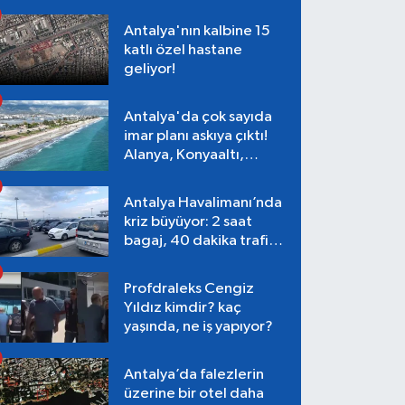
Antalya'nın kalbine 15
katlı özel hastane
geliyor!
Antalya'da çok sayıda
imar planı askıya çıktı!
Alanya, Konyaaltı,
Muratpaşa, Aksu
Antalya Havalimanı’nda
kriz büyüyor: 2 saat
bagaj, 40 dakika trafik,
Terminal 1 tepkisi
Profdraleks Cengiz
Yıldız kimdir? kaç
yaşında, ne iş yapıyor?
Antalya’da falezlerin
üzerine bir otel daha