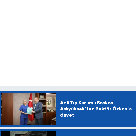
Adli Tıp Kurumu Başkanı
Aslıyüksek’ten Rektör Özkan'a
davet