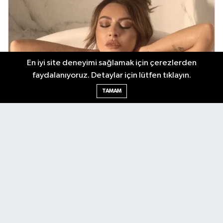
En iyi site deneyimi sağlamak için çerezlerden
faydalanıyoruz. Detaylar için lütfen tıklayın.
TAMAM
Antalya Körfez Gazetesi... Antalya'nın nabzını tutan internet
haber sitemizde en son gelişmeleri keşfedin. Gündem, siyaset,
ekonomi, tarım, yerel spor, kültür, etkinlikler ve daha fazlasından
haberdar olun. Hemen tıklayın ve Antalya'nın nabzını elinizde