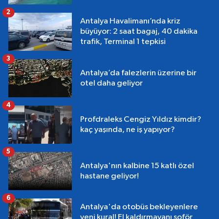
2
Antalya Havalimanı’nda kriz
büyüyor: 2 saat bagaj, 40 dakika
trafik, Terminal 1 tepkisi
3
Antalya’da falezlerin üzerine bir
otel daha geliyor
4
Profdraleks Cengiz Yıldız kimdir?
kaç yaşında, ne iş yapıyor?
5
Antalya'nın kalbine 15 katlı özel
hastane geliyor!
6
Antalya'da otobüs bekleyenlere
yeni kural! El kaldırmayanı şoför