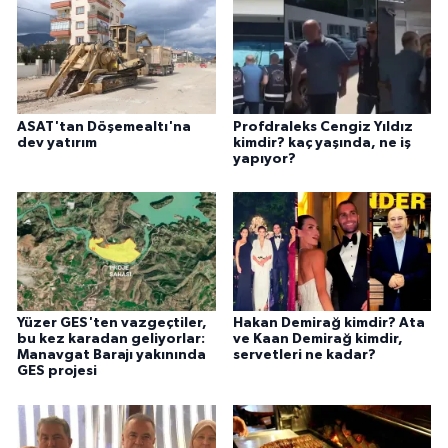
ASAT'tan Döşemealtı'na
Profdraleks Cengiz Yıldız
dev yatırım
kimdir? kaç yaşında, ne iş
yapıyor?
Yüzer GES'ten vazgeçtiler,
Hakan Demirağ kimdir? Ata
bu kez karadan geliyorlar:
ve Kaan Demirağ kimdir,
Manavgat Barajı yakınında
servetleri ne kadar?
GES projesi