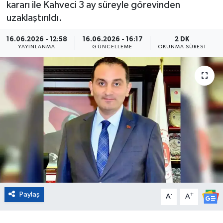
kararı ile Kahveci 3 ay süreyle görevinden
uzaklaştırıldı.
Eğitim
16.06.2026 - 12:58
16.06.2026 - 16:17
2 DK
Sağlık
YAYINLANMA
GÜNCELLEME
OKUNMA SÜRESI
Magazin
Turizm
Çevre
Kültür ve Sanat
Sivil Toplum
Paylaş
Tarım
-
+
A
A
Bilim ve Teknoloji