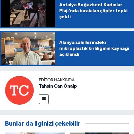
Antalya Boğazkent Kadınlar
Plajı’nda bırakılan çöpler tepki
çekti
Alanya sahillerindeki
mikroplastik kirliliğinin kaynağı
açıklandı
EDITÖR HAKKINDA
Tahsin Can Önalp
Bunlar da ilginizi çekebilir