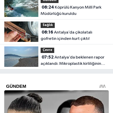
Gündem
08:24
Köprülü Kanyon Millî Park
Müdürlüğü kuruldu
Sağlık
08:16
Antalya’da çikolatalı
gofretin içinden kurt çıktı!
Çevre
07:52
Antalya’da beklenen rapor
açıklandı: Mikroplastik kirliliğinin
kaynağı belli oldu