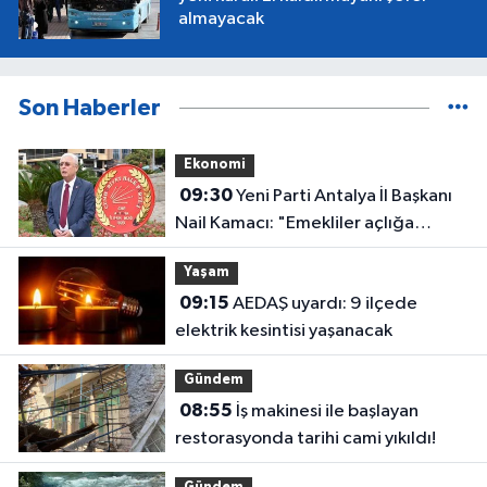
almayacak
Son Haberler
Ekonomi
09:30
Yeni Parti Antalya İl Başkanı
Nail Kamacı: "Emekliler açlığa
mahkum edildi"
Yaşam
09:15
AEDAŞ uyardı: 9 ilçede
elektrik kesintisi yaşanacak
Gündem
08:55
İş makinesi ile başlayan
restorasyonda tarihi cami yıkıldı!