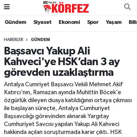
Gündem
Siyaset
Ekonomi
Spor
Yaşam
Bil
Gündem
Nöbetçi Eczaneler
Siyaset
Hava Durumu
HABERLER
GÜNDEM
Başsavcı Yakup Ali
Yerel Yönetim
Trafik Durumu
Kahveci'ye HSK’dan 3 ay
görevden uzaklaştırma
Ekonomi
Süper Lig Puan Durumu ve Fikstür
Antalya Cumriyet Başsavcı Vekili Mehmet Akif
Spor
Tüm Manşetler
Katırcı'nın, Ramazan ayında Muhittin Böcek'e
özgürlük dileyen duaya katıldığının ortaya çıkması
Yaşam
Son Dakika Haberleri
ile başlayan süreçte, Antalya Cumhuriyet
Başsavcılığı görevinden alınarak Yargıtay
Asayiş
Haber Arşivi
Cumhuriyet Savcısı yapılan Yakup Ali Kahveci
hakkında açılan soruşturmada karar çıktı. HSK
Dünya