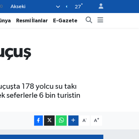
°
Akseki
0
27
12
ünya
Resmi İlanlar
E-Gazete
0
16
uçuş
0
08
çuşta 178 yolcu su takı
seferlerle 6 bin turistin
-
+
A
A