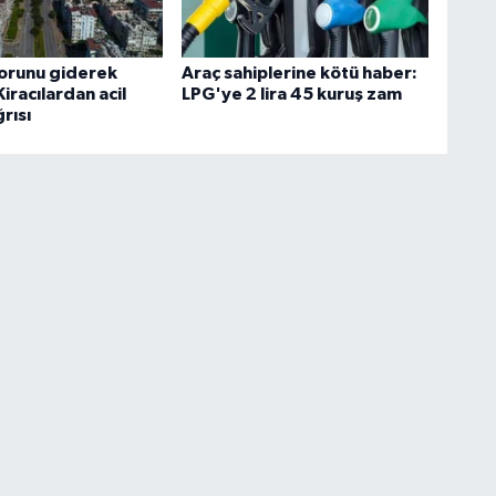
orunu giderek
Araç sahiplerine kötü haber:
iracılardan acil
LPG'ye 2 lira 45 kuruş zam
rısı