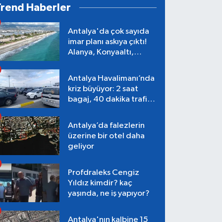
Trend Haberler
Antalya'da çok sayıda
imar planı askıya çıktı!
Alanya, Konyaaltı,
Muratpaşa, Aksu
Antalya Havalimanı’nda
kriz büyüyor: 2 saat
bagaj, 40 dakika trafik,
Terminal 1 tepkisi
Antalya’da falezlerin
üzerine bir otel daha
geliyor
Profdraleks Cengiz
Yıldız kimdir? kaç
yaşında, ne iş yapıyor?
Antalya'nın kalbine 15