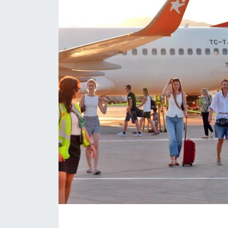
Eğitim
Sağlık
Magazin
Turizm
Çevre
Kültür ve Sanat
Sivil Toplum
Tarım
Bilim ve Teknoloji