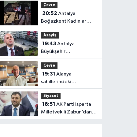
Çevre
20:52
Antalya
Boğazkent Kadınlar
Plajı’nda bırakılan çöpler
Asayiş
tepki çekti
19:43
Antalya
Büyükşehir
soruşturmasında iki isim
Çevre
hakkında yeni karar
19:31
Alanya
sahillerindeki
mikroplastik kirliliğinin
Siyaset
kaynağı açıklandı
18:51
AK Parti Isparta
Milletvekili Zabun’dan
Antalya mesajı: “Ne
dediysek o”