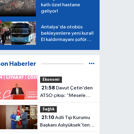
katlı özel hastane
geliyor!
Antalya'da otobüs
bekleyenlere yeni kural!
El kaldırmayanı şoför
almayacak
Son Haberler
Ekonomi
21:58
Davut Çetin’den
ATSO çıkışı: “Mesele
Antalya’nın geleceği”
Sağlık
21:10
Adli Tıp Kurumu
Başkanı Aslıyüksek’ten
Rektör Özkan'a davet