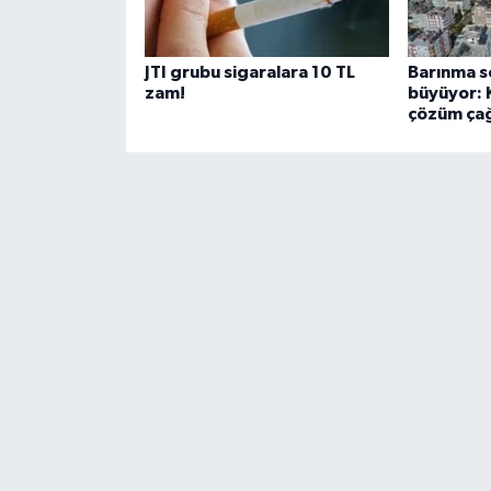
JTI grubu sigaralara 10 TL
Barınma s
zam!
büyüyor: K
çözüm çağ