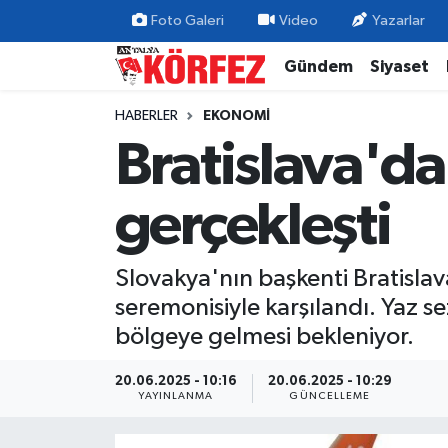
Foto Galeri
Video
Yazarlar
Gündem
Siyaset
Gündem
Nöbetçi Eczaneler
HABERLER
EKONOMI
Siyaset
Hava Durumu
Bratislava'da
Yerel Yönetim
Trafik Durumu
gerçekleşti
Ekonomi
Süper Lig Puan Durumu ve Fikstür
Slovakya'nın başkenti Bratisla
Spor
Tüm Manşetler
seremonisiyle karşılandı. Yaz s
Yaşam
Son Dakika Haberleri
bölgeye gelmesi bekleniyor.
Asayiş
Haber Arşivi
20.06.2025 - 10:16
20.06.2025 - 10:29
YAYINLANMA
GÜNCELLEME
Dünya