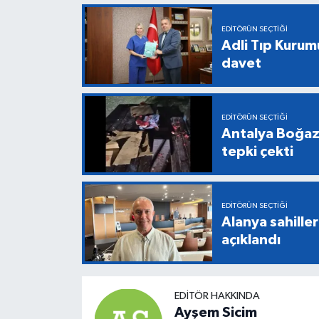
EDITÖRÜN SEÇTIĞI
Adli Tıp Kurum
davet
EDITÖRÜN SEÇTIĞI
Antalya Boğazk
tepki çekti
EDITÖRÜN SEÇTIĞI
Alanya sahiller
açıklandı
EDITÖR HAKKINDA
Ayşem Sicim