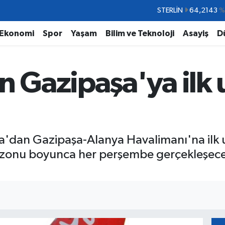
STERLİN
64,2143
%
GRAM ALTIN
6500.87
%0.
Ekonomi
Spor
Yaşam
Bilim ve Teknoloji
Asayiş
D
BİST100
13.799
%7
BITCOIN
64.643,95
%0.
n Gazipaşa'ya ilk 
DOLAR
47,6704
%
EURO
55,0406
%-0.
va'dan Gazipaşa-Alanya Havalimanı'na ilk u
ezonu boyunca her perşembe gerçekleşecek 