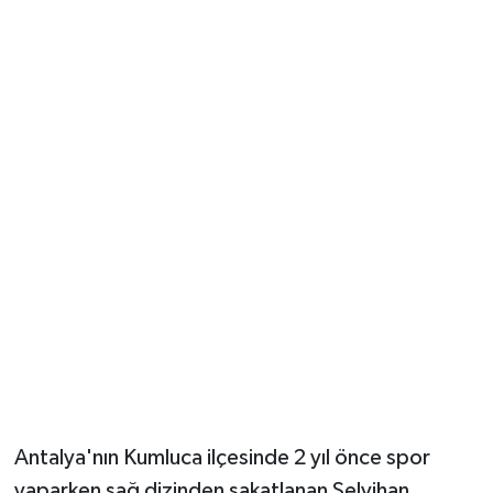
Güvenlik
Resmi İlanlar
Antalya'nın Kumluca ilçesinde 2 yıl önce spor
yaparken sağ dizinden sakatlanan Selvihan