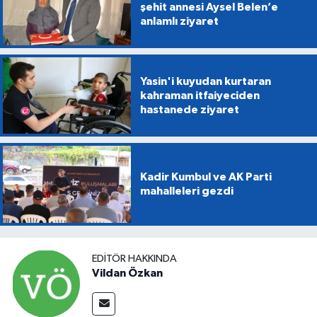
şehit annesi Aysel Belen’e
anlamlı ziyaret
Yasin'i kuyudan kurtaran
kahraman itfaiyeciden
hastanede ziyaret
Kadir Kumbul ve AK Parti
mahalleleri gezdi
EDITÖR HAKKINDA
Vildan Özkan