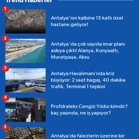
Trend Haberler
1
Antalya'nın kalbine 15 katlı özel
hastane geliyor!
2
Antalya'da çok sayıda imar planı
askıya çıktı! Alanya, Konyaaltı,
Muratpaşa, Aksu
3
Antalya Havalimanı’nda kriz
büyüyor: 2 saat bagaj, 40 dakika
trafik, Terminal 1 tepkisi
4
Profdraleks Cengiz Yıldız kimdir?
kaç yaşında, ne iş yapıyor?
5
Antalya’da falezlerin üzerine bir