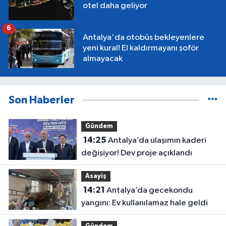
otel daha geliyor
6
Antalya'da otobüs bekleyenlere
yeni kural! El kaldırmayanı şoför
almayacak
Son Haberler
Gündem
14:25
Antalya’da ulaşımın kaderi
değişiyor! Dev proje açıklandı
Asayiş
14:21
Antalya’da gecekondu
yangını: Ev kullanılamaz hale geldi