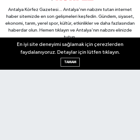
Antalya Körfez Gazetesi... Antalya'nın nabzını tutan internet
haber sitemizde en son gelişmeleri keşfedin. Gündem, siyaset,
ekonomi, tarım, yerel spor, kültür, etkinlikler ve daha fazlasından
haberdar olun. Hemen tıklayın ve Antalya'nın nabzını elinizde
tutun.
En iyi site deneyimi sağlamak için çerezlerden
faydalanıyoruz. Detaylar için lütfen tıklayın.
TAMAM
Nöbetçi Eczaneler
Hava Durumu
Trafik Durumu
Puan Durumu ve Fikstür
Tüm Manşetler
Son Dakika Haberleri
Haber Arşivi
Gündem
Asayiş
Yerel Yönetim
Turizm
Tarım
Dünya
Gizlilik Sözleşmesi
İletişim
Künye