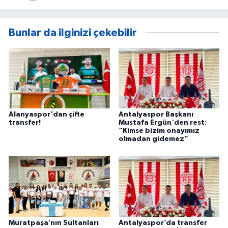
Bunlar da ilginizi çekebilir
Alanyaspor'dan çifte
Antalyaspor Başkanı
transfer!
Mustafa Ergün'den rest:
“Kimse bizim onayımız
olmadan gidemez”
Muratpaşa’nın Sultanları
Antalyaspor’da transfer