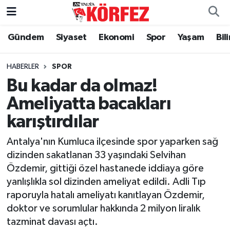
Gündem
Siyaset
Ekonomi
Spor
Yaşam
Bil
Gündem
Nöbetçi Eczaneler
Siyaset
Hava Durumu
HABERLER
SPOR
Bu kadar da olmaz!
Yerel Yönetim
Trafik Durumu
Ameliyatta bacakları
karıştırdılar
Ekonomi
Süper Lig Puan Durumu ve Fikstür
Antalya'nın Kumluca ilçesinde spor yaparken sağ
Spor
Tüm Manşetler
dizinden sakatlanan 33 yaşındaki Selvihan
Özdemir, gittiği özel hastanede iddiaya göre
Yaşam
Son Dakika Haberleri
yanlışlıkla sol dizinden ameliyat edildi. Adli Tıp
raporuyla hatalı ameliyatı kanıtlayan Özdemir,
Asayiş
Haber Arşivi
doktor ve sorumlular hakkında 2 milyon liralık
tazminat davası açtı.
Dünya