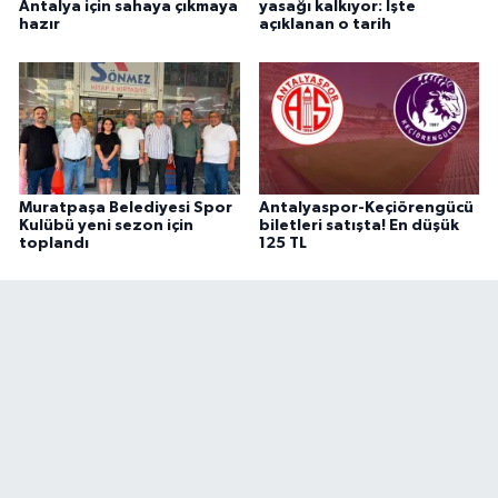
Antalya için sahaya çıkmaya
yasağı kalkıyor: İşte
hazır
açıklanan o tarih
Muratpaşa Belediyesi Spor
Antalyaspor-Keçiörengücü
Kulübü yeni sezon için
biletleri satışta! En düşük
toplandı
125 TL