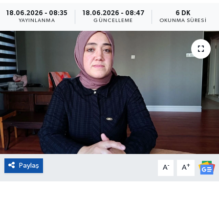
18.06.2026 - 08:35
18.06.2026 - 08:47
6 DK
Eğitim
YAYINLANMA
GÜNCELLEME
OKUNMA SÜRESI
Sağlık
Magazin
Turizm
Çevre
Kültür ve Sanat
Paylaş
-
+
Sivil Toplum
A
A
Tarım
Bilim ve Teknoloji