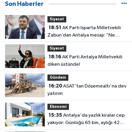
Son Haberler
Siyaset
18:51
AK Parti Isparta Milletvekili
Zabun’dan Antalya mesajı: “Ne
dediysek o”
Siyaset
18:16
AK Parti Antalya Milletvekili
diken üstünde!
Gündem
16:20
ASAT'tan Döşemealtı'na dev
yatırım
Ekonomi
15:35
Antalya'da yazlık kiralar cep
yakıyor: Günlüğü 65 bin, aylığı 425
bin!