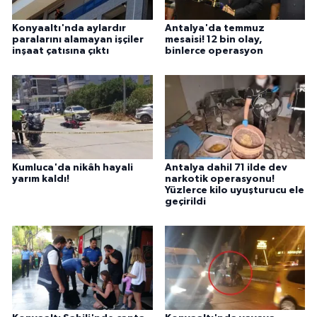
Konyaaltı'nda aylardır
Antalya'da temmuz
paralarını alamayan işçiler
mesaisi! 12 bin olay,
inşaat çatısına çıktı
binlerce operasyon
Kumluca'da nikâh hayali
Antalya dahil 71 ilde dev
yarım kaldı!
narkotik operasyonu!
Yüzlerce kilo uyuşturucu ele
geçirildi