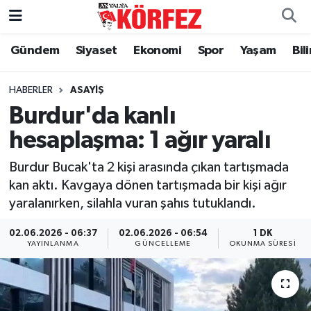
Gündem
Siyaset
Ekonomi
Spor
Yaşam
Bil
Gündem
Nöbetçi Eczaneler
Siyaset
Hava Durumu
HABERLER
ASAYIŞ
Burdur'da kanlı
Yerel Yönetim
Trafik Durumu
hesaplaşma: 1 ağır yaralı
Ekonomi
Süper Lig Puan Durumu ve Fikstür
Burdur Bucak'ta 2 kişi arasında çıkan tartışmada
kan aktı. Kavgaya dönen tartışmada bir kişi ağır
Spor
Tüm Manşetler
yaralanırken, silahla vuran şahıs tutuklandı.
Yaşam
Son Dakika Haberleri
02.06.2026 - 06:37
02.06.2026 - 06:54
1 DK
YAYINLANMA
GÜNCELLEME
OKUNMA SÜRESI
Asayiş
Haber Arşivi
Dünya