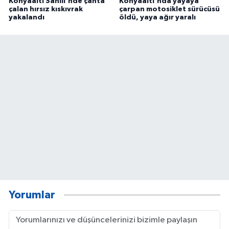
Konyaaltı Sahili'nde çanta
Konyaaltı'nda yayaya
çalan hırsız kıskıvrak
çarpan motosiklet sürücüsü
yakalandı
öldü, yaya ağır yaralı
Yorumlar