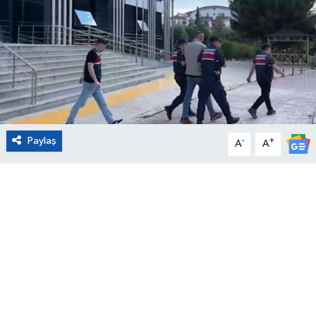
Eğitim
Sağlık
Magazin
Turizm
Paylaş
-
+
A
A
Çevre
Kültür ve Sanat
Sivil Toplum
Tarım
Bilim ve Teknoloji