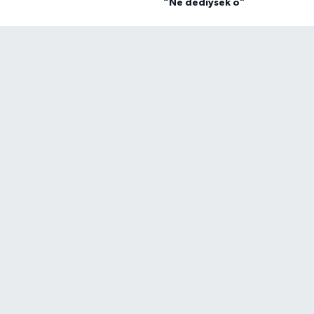
“Ne dediysek o”