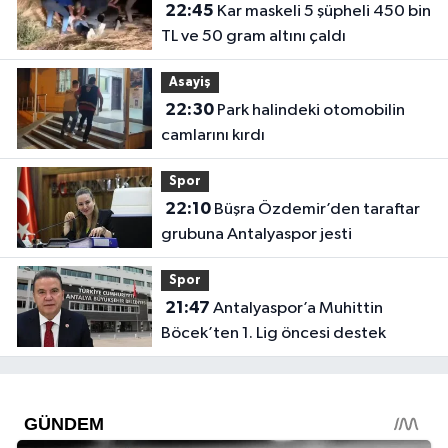
22:45
Kar maskeli 5 şüpheli 450 bin
TL ve 50 gram altını çaldı
Asayiş
22:30
Park halindeki otomobilin
camlarını kırdı
Spor
22:10
Büşra Özdemir’den taraftar
grubuna Antalyaspor jesti
Spor
21:47
Antalyaspor’a Muhittin
Böcek’ten 1. Lig öncesi destek