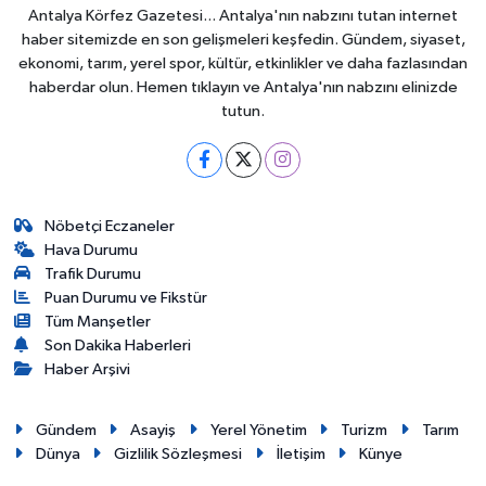
Antalya Körfez Gazetesi... Antalya'nın nabzını tutan internet
haber sitemizde en son gelişmeleri keşfedin. Gündem, siyaset,
ekonomi, tarım, yerel spor, kültür, etkinlikler ve daha fazlasından
haberdar olun. Hemen tıklayın ve Antalya'nın nabzını elinizde
tutun.
Nöbetçi Eczaneler
Hava Durumu
Trafik Durumu
Puan Durumu ve Fikstür
Tüm Manşetler
Son Dakika Haberleri
Haber Arşivi
Gündem
Asayiş
Yerel Yönetim
Turizm
Tarım
Dünya
Gizlilik Sözleşmesi
İletişim
Künye