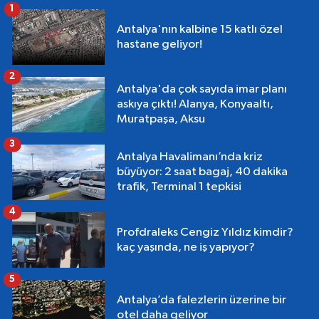
1
Antalya'nın kalbine 15 katlı özel
hastane geliyor!
2
Antalya'da çok sayıda imar planı
askıya çıktı! Alanya, Konyaaltı,
Muratpaşa, Aksu
3
Antalya Havalimanı’nda kriz
büyüyor: 2 saat bagaj, 40 dakika
trafik, Terminal 1 tepkisi
4
Profdraleks Cengiz Yıldız kimdir?
kaç yaşında, ne iş yapıyor?
5
Antalya’da falezlerin üzerine bir
otel daha geliyor