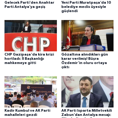
Gelecek Parti’den Anahtar
Yeni Parti Muratpaşa’da 10
Parti Antalya’ya geçiş
belediye meclis üyesiyle
güçlendi
CHP Gazipaşa'da kira krizi
Gözaltına alındıkları gün
hortladı: İl Başkanlığı
karar verilmiş! Büşra
mahkemeye gitti
Özdemir'in oluru ortaya
çıktı
Kadir Kumbul ve AK Parti
AK Parti Isparta Milletvekili
mahalleleri gezdi
Zabun’dan Antalya mesajı: