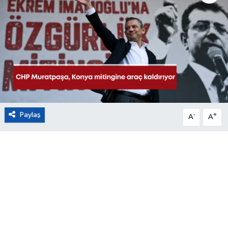
Eğitim
Sağlık
Magazin
Turizm
Paylaş
-
+
A
A
Çevre
Kültür ve Sanat
Sivil Toplum
Tarım
Bilim ve Teknoloji