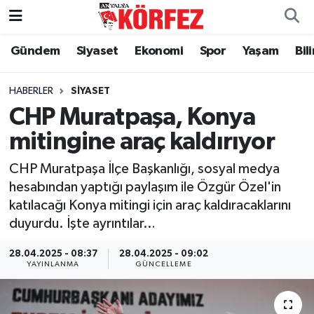
Gündem
Siyaset
Ekonomi
Spor
Yaşam
Bil
Gündem
Nöbetçi Eczaneler
Siyaset
Hava Durumu
HABERLER
SIYASET
CHP Muratpaşa, Konya
Yerel Yönetim
Trafik Durumu
mitingine araç kaldırıyor
Ekonomi
Süper Lig Puan Durumu ve Fikstür
CHP Muratpaşa İlçe Başkanlığı, sosyal medya
hesabından yaptığı paylaşım ile Özgür Özel'in
Spor
Tüm Manşetler
katılacağı Konya mitingi için araç kaldıracaklarını
duyurdu. İşte ayrıntılar…
Yaşam
Son Dakika Haberleri
28.04.2025 - 08:37
28.04.2025 - 09:02
YAYINLANMA
GÜNCELLEME
Asayiş
Haber Arşivi
Dünya