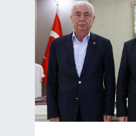
Eğitim
Sağlık
Magazin
Turizm
Çevre
Kültür ve Sanat
Sivil Toplum
Tarım
Bilim ve Teknoloji