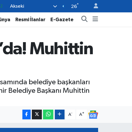
°
Akseki
08
26
02
ünya
Resmi İlanlar
E-Gazete
16
4
da! Muhittin
11
32
samında belediye başkanları
ehir Belediye Başkanı Muhittin
-
+
A
A