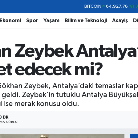
DOLAR
47,5894
%0.
EURO
55,0398
%-0.
Ekonomi
Spor
Yaşam
Bilim ve Teknoloji
Asayiş
D
STERLİN
64,1581
%0.
GRAM ALTIN
6527.85
%0.5
n Zeybek Antalya’
BİST100
13.703
%
BITCOIN
64.927,78
%1.
ret edecek mi?
ökhan Zeybek, Antalya’daki temaslar kap
aya geldi. Zeybek’in tutuklu Antalya Büyükş
i ise merak konusu oldu.
3 DK
MA SÜRESI