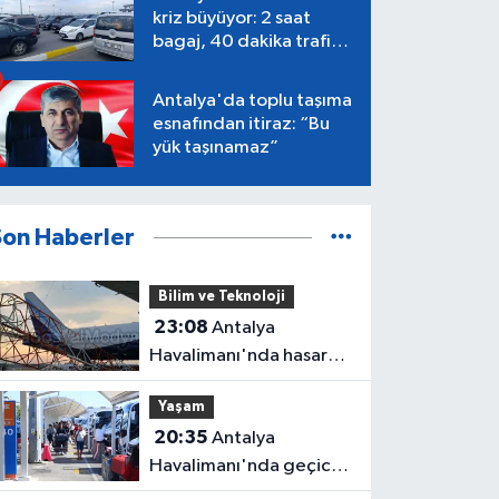
kriz büyüyor: 2 saat
bagaj, 40 dakika trafik,
Terminal 1 tepkisi
Antalya'da toplu taşıma
esnafından itiraz: “Bu
yük taşınamaz”
Son Haberler
Bilim ve Teknoloji
23:08
Antalya
Havalimanı'nda hasar
gören radar direği
Yaşam
yeniden hizmette
20:35
Antalya
Havalimanı'nda geçici
trafik düzenlemesi