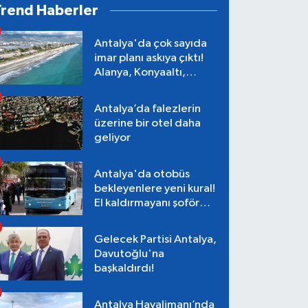
Trend Haberler
Antalya'da çok sayıda
imar planı askıya çıktı!
Alanya, Konyaaltı,
Muratpaşa, Aksu
Antalya’da falezlerin
üzerine bir otel daha
geliyor
Antalya'da otobüs
bekleyenlere yeni kural!
El kaldırmayanı şoför
almayacak
Gelecek Partisi Antalya,
Davutoğlu'na
başkaldırdı!
Antalya Havalimanı’nda