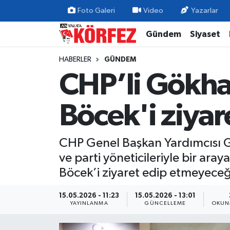
Foto Galeri
Video
Yazarlar
Gündem
Siyaset
Gündem
Nöbetçi Eczaneler
HABERLER
GÜNDEM
Siyaset
Hava Durumu
CHP’li Gökha
Yerel Yönetim
Trafik Durumu
Böcek'i ziya
Ekonomi
Süper Lig Puan Durumu ve Fikstür
CHP Genel Başkan Yardımcısı G
Spor
Tüm Manşetler
ve parti yöneticileriyle bir ar
Yaşam
Son Dakika Haberleri
Böcek’i ziyaret edip etmeyeceğ
Asayiş
Haber Arşivi
15.05.2026 - 11:23
15.05.2026 - 13:01
YAYINLANMA
GÜNCELLEME
OKUN
Dünya