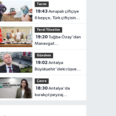
Tarım
uygulanacak! Yolculara
19:43
Avrupalı çiftçiye
uyarı
6 kepçe, Türk çiftçisine 1
kaşık!
Yerel Yönetim
19:20
Tuğba Özay'dan
Manavgat
Belediyesi'ne ziyaret!
Gündem
Ortak akıl sürecine
19:02
Antalya
destek verdi
Büyükşehir'deki rüşvet
soruşturmasında 2
Çevre
gözaltı
18:30
Antalya'da
kurakçıl peyzaj
tartışması: "Kentlerimiz
doğadan koparılıyor"