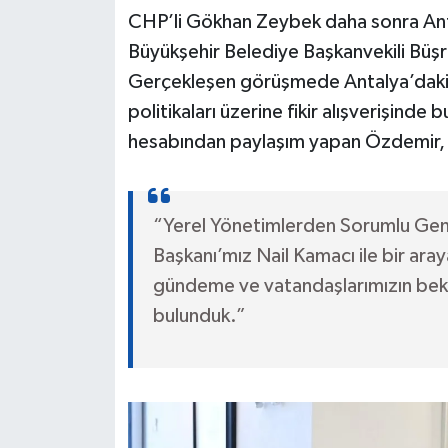
CHP’li Gökhan Zeybek daha sonra Ant
Büyükşehir Belediye Başkanvekili Büş
Gerçekleşen görüşmede Antalya’daki b
politikaları üzerine fikir alışverişind
hesabından paylaşım yapan Özdemir, şu
“Yerel Yönetimlerden Sorumlu Gen
Başkanı’mız Nail Kamacı ile bir ara
gündeme ve vatandaşlarımızın bekle
bulunduk.”