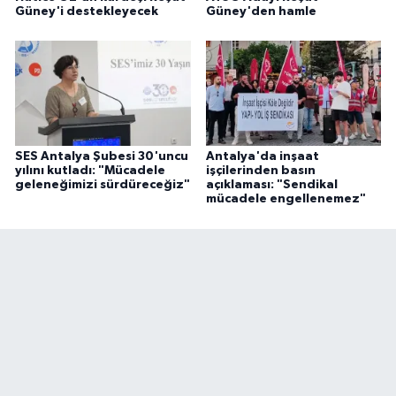
Güney'i destekleyecek
Güney'den hamle
SES Antalya Şubesi 30'uncu
Antalya'da inşaat
yılını kutladı: "Mücadele
işçilerinden basın
geleneğimizi sürdüreceğiz"
açıklaması: "Sendikal
mücadele engellenemez"