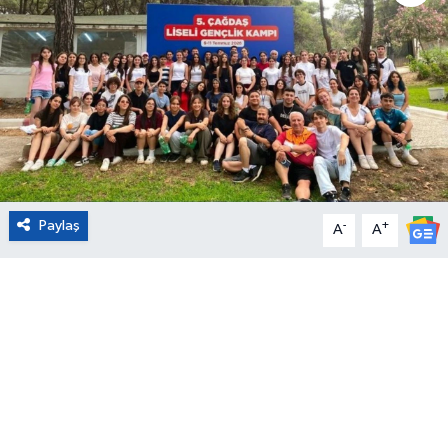
Eğitim
Sağlık
Magazin
Turizm
Paylaş
-
+
A
A
Çevre
Kültür ve Sanat
Sivil Toplum
Tarım
Bilim ve Teknoloji