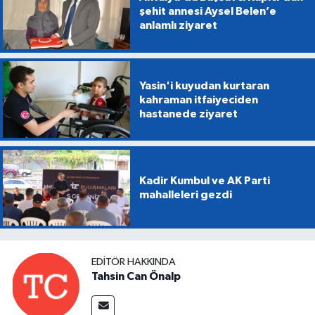
şehit annesi Aysel Belen’e
anlamlı ziyaret
Yasin'i kuyudan kurtaran
kahraman itfaiyeciden
hastanede ziyaret
Kadir Kumbul ve AK Parti
mahalleleri gezdi
EDITÖR HAKKINDA
Tahsin Can Önalp