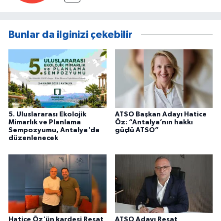
Bunlar da ilginizi çekebilir
5. Uluslararası Ekolojik
ATSO Başkan Adayı Hatice
Mimarlık ve Planlama
Öz: “Antalya’nın hakkı
Sempozyumu, Antalya'da
güçlü ATSO”
düzenlenecek
Hatice Öz'ün kardeşi Reşat
ATSO Adayı Reşat