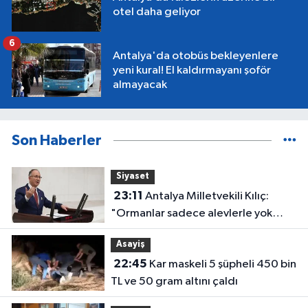
otel daha geliyor
6
Antalya'da otobüs bekleyenlere
yeni kural! El kaldırmayanı şoför
almayacak
Son Haberler
Siyaset
23:11
Antalya Milletvekili Kılıç:
"Ormanlar sadece alevlerle yok
olmuyor"
Asayiş
22:45
Kar maskeli 5 şüpheli 450 bin
TL ve 50 gram altını çaldı