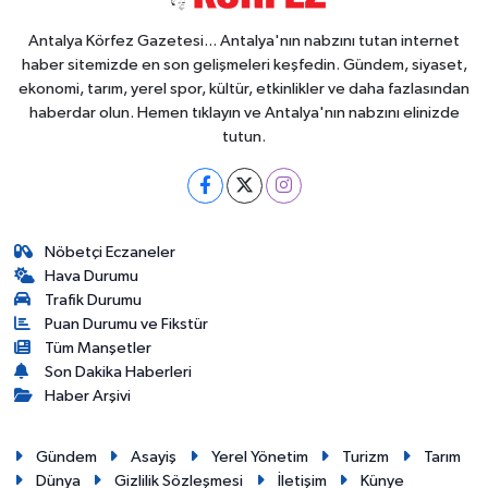
Antalya Körfez Gazetesi... Antalya'nın nabzını tutan internet
haber sitemizde en son gelişmeleri keşfedin. Gündem, siyaset,
ekonomi, tarım, yerel spor, kültür, etkinlikler ve daha fazlasından
haberdar olun. Hemen tıklayın ve Antalya'nın nabzını elinizde
tutun.
Nöbetçi Eczaneler
Hava Durumu
Trafik Durumu
Puan Durumu ve Fikstür
Tüm Manşetler
Son Dakika Haberleri
Haber Arşivi
Gündem
Asayiş
Yerel Yönetim
Turizm
Tarım
Dünya
Gizlilik Sözleşmesi
İletişim
Künye