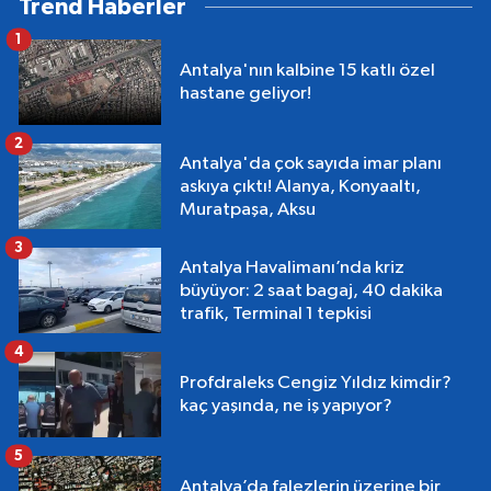
Trend Haberler
1
Antalya'nın kalbine 15 katlı özel
hastane geliyor!
2
Antalya'da çok sayıda imar planı
askıya çıktı! Alanya, Konyaaltı,
Muratpaşa, Aksu
3
Antalya Havalimanı’nda kriz
büyüyor: 2 saat bagaj, 40 dakika
trafik, Terminal 1 tepkisi
4
Profdraleks Cengiz Yıldız kimdir?
kaç yaşında, ne iş yapıyor?
5
Antalya’da falezlerin üzerine bir