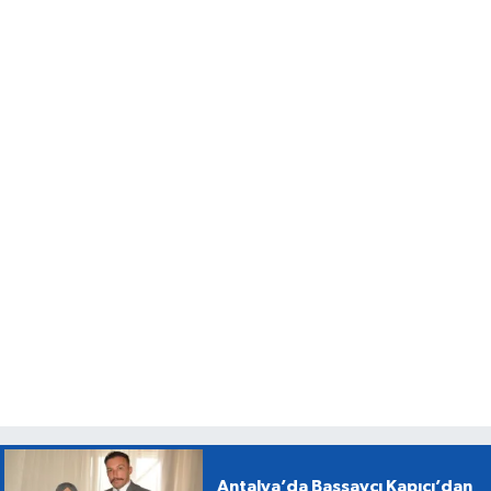
Antalya’da Başsavcı Kapıcı’dan