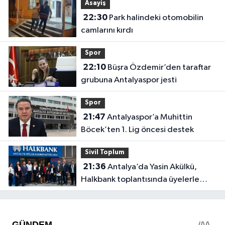
Asayiş
22:30
Park halindeki otomobilin
camlarını kırdı
Spor
22:10
Büşra Özdemir’den taraftar
grubuna Antalyaspor jesti
Spor
21:47
Antalyaspor’a Muhittin
Böcek’ten 1. Lig öncesi destek
Sivil Toplum
21:36
Antalya’da Yasin Akülkü,
Halkbank toplantısında üyelerle
buluştu