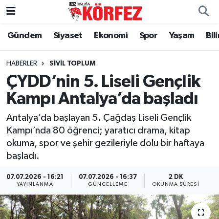
Gündem
Siyaset
Ekonomi
Spor
Yaşam
Bil
Gündem
Nöbetçi Eczaneler
Siyaset
Hava Durumu
HABERLER
SIVIL TOPLUM
ÇYDD’nin 5. Liseli Gençlik
Yerel Yönetim
Trafik Durumu
Kampı Antalya’da başladı
Ekonomi
Süper Lig Puan Durumu ve Fikstür
Antalya’da başlayan 5. Çağdaş Liseli Gençlik
Kampı’nda 80 öğrenci; yaratıcı drama, kitap
Spor
Tüm Manşetler
okuma, spor ve şehir gezileriyle dolu bir haftaya
başladı.
Yaşam
Son Dakika Haberleri
07.07.2026 - 16:21
07.07.2026 - 16:37
2 DK
YAYINLANMA
GÜNCELLEME
OKUNMA SÜRESI
Asayiş
Haber Arşivi
Dünya